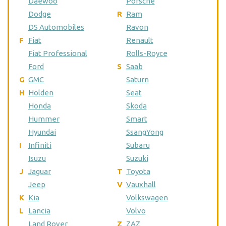
Daewoo
Porsche
Dodge
R
Ram
DS Automobiles
Ravon
F
Fiat
Renault
Fiat Professional
Rolls-Royce
Ford
S
Saab
G
GMC
Saturn
H
Holden
Seat
Honda
Skoda
Hummer
Smart
Hyundai
SsangYong
I
Infiniti
Subaru
Isuzu
Suzuki
J
Jaguar
T
Toyota
Jeep
V
Vauxhall
K
Kia
Volkswagen
L
Lancia
Volvo
Land Rover
Z
ZAZ