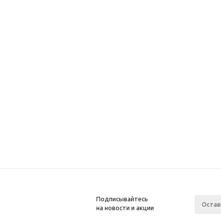
AIMOL Fre
(антифриз
Нет в на
1 046
руб
Подписывайтесь
на новости и акции