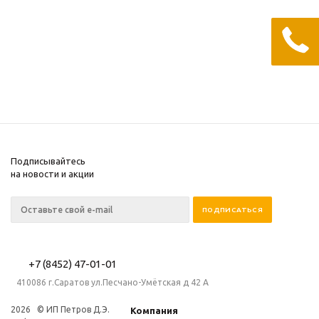
A3/B4 синт (4 л)
Нефтесинтез
Достаточно
2 203
руб.
/шт
Подписывайтесь
на новости и акции
+7 (8452) 47-01-01
410086 г.Саратов ул.Песчано-Умётская д 42 А
2026 © ИП Петров Д.Э.
Компания