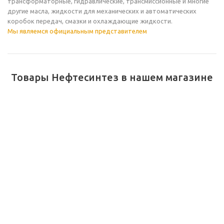
трансформаторные, гидравлические, трансмиссионные и многие
другие масла, жидкости для механических и автоматических
коробок передач, смазки и охлаждающие жидкости.
Мы являемся официальным представителем
Товары Нефтесинтез в нашем магазине
Масло моторное Oilway
Dynamic Hi-Tech Max
5W-40 API SL/CF ACEA