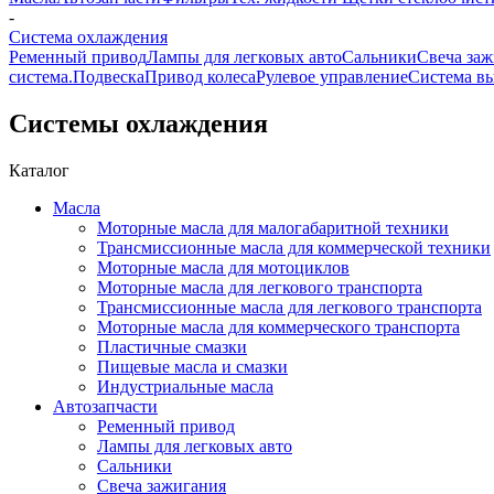
-
Система охлаждения
Ременный привод
Лампы для легковых авто
Сальники
Свеча за
система.
Подвеска
Привод колеса
Рулевое управление
Система в
Системы охлаждения
Каталог
Масла
Моторные масла для малогабаритной техники
Трансмиссионные масла для коммерческой техники
Моторные масла для мотоциклов
Моторные масла для легкового транспорта
Трансмиссионные масла для легкового транспорта
Моторные масла для коммерческого транспорта
Пластичные смазки
Пищевые масла и смазки
Индустриальные масла
Автозапчасти
Ременный привод
Лампы для легковых авто
Сальники
Свеча зажигания