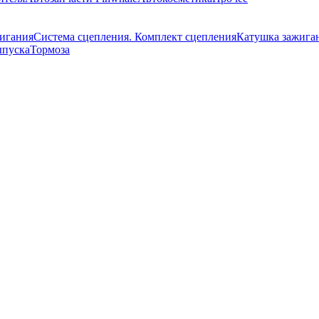
жигания
Система сцепления. Комплект сцепления
Катушка зажига
ыпуска
Тормоза