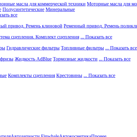
ионные масла для коммерческой техники
Моторные масла для м
е
Полусинтетические
Минеральные
азать все
ый привод. Ремень клиновой
Ременный привод. Ремень поликл
тема сцепления. Комплект сцепления
... Показать все
тры
Гидравлические фильтры
Топливные фильтры
... Показать все
фризы
Жидкость AdBlue
Тормозные жидкости
... Показать все
ные
Комплекты сцепления
Крестовины
... Показать все
ителя
Автозапчасти Finwhale
Автокосметика
Прочее