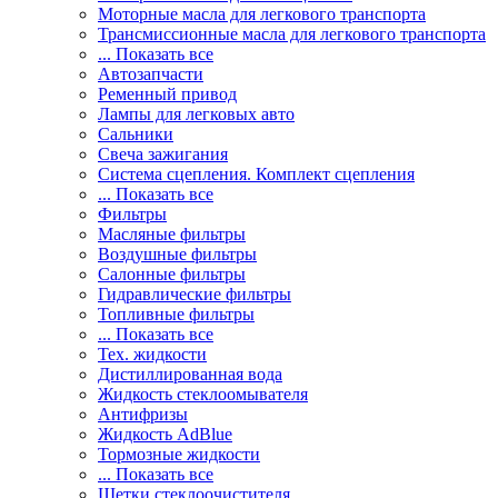
Моторные масла для легкового транспорта
Трансмиссионные масла для легкового транспорта
... Показать все
Автозапчасти
Ременный привод
Лампы для легковых авто
Сальники
Свеча зажигания
Система сцепления. Комплект сцепления
... Показать все
Фильтры
Масляные фильтры
Воздушные фильтры
Салонные фильтры
Гидравлические фильтры
Топливные фильтры
... Показать все
Тех. жидкости
Дистиллированная вода
Жидкость стеклоомывателя
Антифризы
Жидкость AdBlue
Тормозные жидкости
... Показать все
Щетки стеклоочистителя