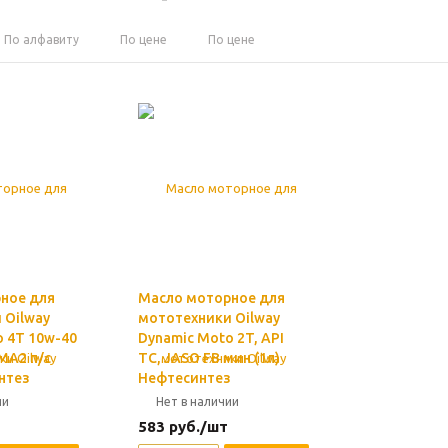
По алфавиту
По цене
По цене
ное для
Масло моторное для
 Oilway
мототехники Oilway
o 4T 10w-40
Dynamic Moto 2T, API
 MA2 п/с
TC, JASO FB мин (1л)
нтез
Нефтесинтез
ии
Нет в наличии
583
руб.
/шт