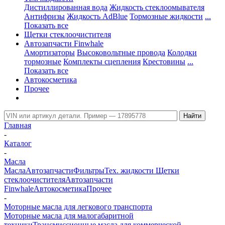
Дистиллированная вода
Жидкость стеклоомывателя
Антифризы
Жидкость AdBlue
Тормозные жидкости
...
Показать все
Щетки стеклоочистителя
Автозапчасти Finwhale
Амортизаторы
Высоковольтные провода
Колодки
тормозные
Комплекты сцепления
Крестовины
...
Показать все
Автокосметика
Прочее
Главная
-
Каталог
-
Масла
Масла
Автозапчасти
Фильтры
Тех. жидкости
Щетки
стеклоочистителя
Автозапчасти
Finwhale
Автокосметика
Прочее
-
Моторные масла для легкового транспорта
Моторные масла для малогабаритной
техники
Трансмиссионные масла для коммерческой