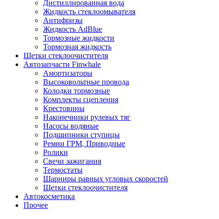
Дистиллированная вода
Жидкость стеклоомывателя
Антифризы
Жидкость AdBlue
Тормозные жидкости
Тормозная жидкость
Щетки стеклоочистителя
Автозапчасти Finwhale
Амортизаторы
Высоковольтные провода
Колодки тормозные
Комплекты сцепления
Крестовины
Наконечники рулевых тяг
Насосы водяные
Подшипники ступицы
Ремни ГРМ, Приводные
Ролики
Свечи зажигания
Термостаты
Шарниры равных угловых скоростей
Щетки стеклоочистителя
Автокосметика
Прочее