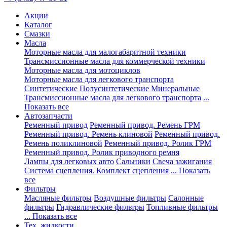
Акции
Каталог
Смазки
Масла
Моторные масла для малогабаритной техники
Трансмиссионные масла для коммерческой техники
Моторные масла для мотоциклов
Моторные масла для легкового транспорта
Синтетические
Полусинтетические
Минеральные
Трансмиссионные масла для легкового транспорта
...
Показать все
Автозапчасти
Ременный привод
Ременный привод. Ремень ГРМ
Ременный привод. Ремень клиновой
Ременный привод.
Ремень поликлиновой
Ременный привод. Ролик ГРМ
Ременный привод. Ролик приводного ремня
Лампы для легковых авто
Сальники
Свеча зажигания
Система сцепления. Комплект сцепления
... Показать
все
Фильтры
Масляные фильтры
Воздушные фильтры
Салонные
фильтры
Гидравлические фильтры
Топливные фильтры
... Показать все
Тех. жидкости