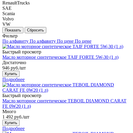
RenaultTrucks
SAE
Scania
Volvo
VW
Фильтр
По алфавиту
По алфавиту
По цене
По цене
Быстрый просмотр
Масло моторное синтетическое TAIF FORTE 5W-30 (1 л)
Достаточно
946
руб.
/шт
Купить
Подробнее
Быстрый просмотр
Масло моторное синтетическое TEBOIL DIAMOND CARAT
FE 0W20 (1 л)
Много
1 492
руб.
/шт
Купить
Подробнее