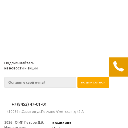
Достаточно
Мало
526
руб.
/шт
200
руб.
/шт
Подписывайтесь
на новости и акции
+7 (8452) 47-01-01
410086 г.Саратов ул.Песчано-Умётская д 42 А
2026 © ИП Петров Д.Э.
Компания
Информация,