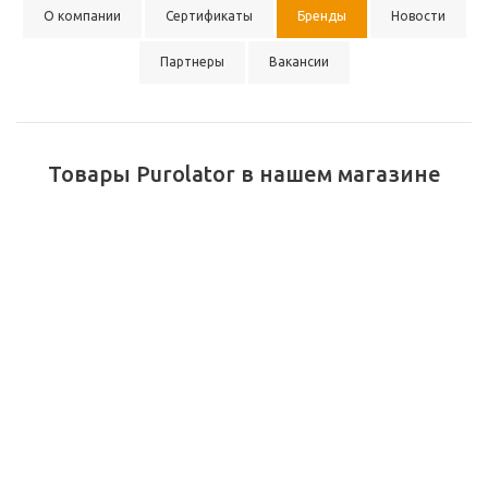
О компании
Сертификаты
Бренды
Новости
Партнеры
Вакансии
Товары Purolator в нашем магазине
Purolator топливный
Purolator фильтр
фильтр F59250 (MANN
топливный F69209
PU 723 x)
(MANN WK 512/1)