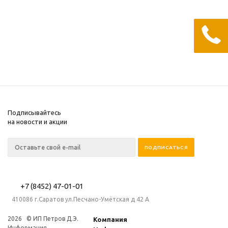
Нет в наличии
115.50
руб.
/шт
231
руб.
1 537
руб.
/шт
-
50
%
Экономия
115.50
руб.
Подписывайтесь
на новости и акции
+7 (8452) 47-01-01
410086 г.Саратов ул.Песчано-Умётская д 42 А
2026 © ИП Петров Д.Э.
Компания
Информация,