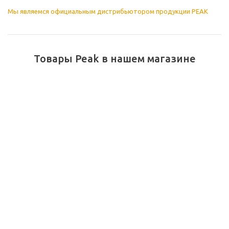
Мы являемся официальным дистрибьютором продукции PEAK
Товары Peak в нашем магазине
Антифриз PEAK READY
Антифриз (концентрат
USE 50/50 /зеленый
PEAK Long Life
готовый G11/ (1 кг/0,935
Antifreeze/Coolant /
л).
красный G12/ (4,2
кг/3,78л)
Нет в наличии