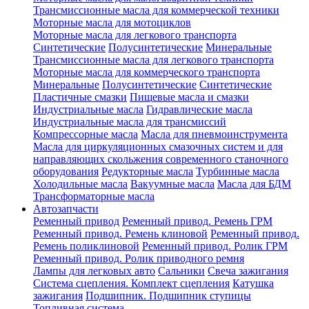
Трансмиссионные масла для коммерческой техники
Моторные масла для мотоциклов
Моторные масла для легкового транспорта
Синтетические
Полусинтетические
Минеральные
Трансмиссионные масла для легкового транспорта
Моторные масла для коммерческого транспорта
Минеральные
Полусинтетические
Синтетические
Пластичные смазки
Пищевые масла и смазки
Индустриальные масла
Гидравлические масла
Индустриальные масла для трансмиссий
Компрессорные масла
Масла для пневмоинструмента
Масла для циркуляционных смазочных систем и для
направляющих скольжения современного станочного
оборудования
Редукторные масла
Турбинные масла
Холодильные масла
Вакуумные масла
Масла для БДМ
Трансформаторные масла
Автозапчасти
Ременный привод
Ременный привод. Ремень ГРМ
Ременный привод. Ремень клиновой
Ременный привод.
Ремень поликлиновой
Ременный привод. Ролик ГРМ
Ременный привод. Ролик приводного ремня
Лампы для легковых авто
Сальники
Свеча зажигания
Система сцепления. Комплект сцепления
Катушка
зажигания
Подшипник. Подшипник ступицы
Топливная система.