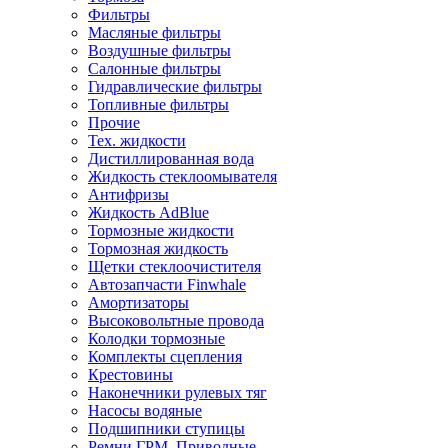
Фильтры
Масляные фильтры
Воздушные фильтры
Салонные фильтры
Гидравлические фильтры
Топливные фильтры
Прочие
Тех. жидкости
Дистиллированная вода
Жидкость стеклоомывателя
Антифризы
Жидкость AdBlue
Тормозные жидкости
Тормозная жидкость
Щетки стеклоочистителя
Автозапчасти Finwhale
Амортизаторы
Высоковольтные провода
Колодки тормозные
Комплекты сцепления
Крестовины
Наконечники рулевых тяг
Насосы водяные
Подшипники ступицы
Ремни ГРМ, Приводные