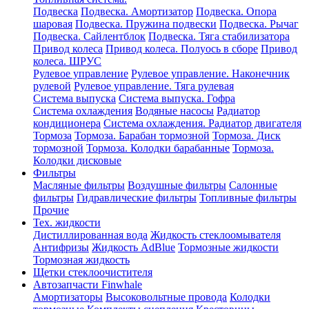
Подвеска
Подвеска. Амортизатор
Подвеска. Опора
шаровая
Подвеска. Пружина подвески
Подвеска. Рычаг
Подвеска. Сайлентблок
Подвеска. Тяга стабилизатора
Привод колеса
Привод колеса. Полуось в сборе
Привод
колеса. ШРУС
Рулевое управление
Рулевое управление. Наконечник
рулевой
Рулевое управление. Тяга рулевая
Система выпуска
Система выпуска. Гофра
Система охлаждения
Водяные насосы
Радиатор
кондиционера
Система охлаждения. Радиатор двигателя
Тормоза
Тормоза. Барабан тормозной
Тормоза. Диск
тормозной
Тормоза. Колодки барабанные
Тормоза.
Колодки дисковые
Фильтры
Масляные фильтры
Воздушные фильтры
Салонные
фильтры
Гидравлические фильтры
Топливные фильтры
Прочие
Тех. жидкости
Дистиллированная вода
Жидкость стеклоомывателя
Антифризы
Жидкость AdBlue
Тормозные жидкости
Тормозная жидкость
Щетки стеклоочистителя
Автозапчасти Finwhale
Амортизаторы
Высоковольтные провода
Колодки