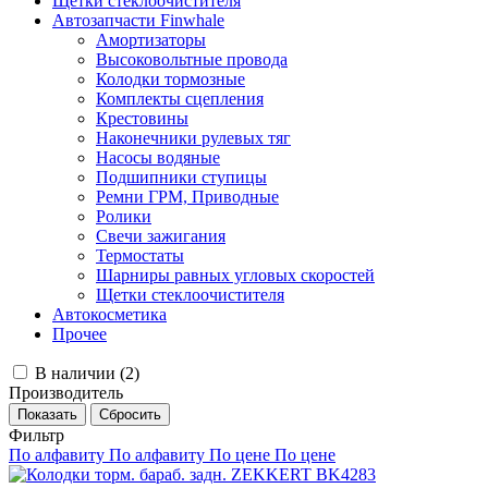
Щетки стеклоочистителя
Автозапчасти Finwhale
Амортизаторы
Высоковольтные провода
Колодки тормозные
Комплекты сцепления
Крестовины
Наконечники рулевых тяг
Насосы водяные
Подшипники ступицы
Ремни ГРМ, Приводные
Ролики
Свечи зажигания
Термостаты
Шарниры равных угловых скоростей
Щетки стеклоочистителя
Автокосметика
Прочее
В наличии (
2
)
Производитель
Фильтр
По алфавиту
По алфавиту
По цене
По цене