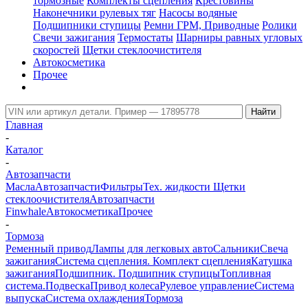
тормозные
Комплекты сцепления
Крестовины
Наконечники рулевых тяг
Насосы водяные
Подшипники ступицы
Ремни ГРМ, Приводные
Ролики
Свечи зажигания
Термостаты
Шарниры равных угловых
скоростей
Щетки стеклоочистителя
Автокосметика
Прочее
Главная
-
Каталог
-
Автозапчасти
Масла
Автозапчасти
Фильтры
Тех. жидкости
Щетки
стеклоочистителя
Автозапчасти
Finwhale
Автокосметика
Прочее
-
Тормоза
Ременный привод
Лампы для легковых авто
Сальники
Свеча
зажигания
Система сцепления. Комплект сцепления
Катушка
зажигания
Подшипник. Подшипник ступицы
Топливная
система.
Подвеска
Привод колеса
Рулевое управление
Система
выпуска
Система охлаждения
Тормоза