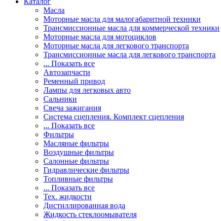
Каталог
Масла
Моторные масла для малогабаритной техники
Трансмиссионные масла для коммерческой техники
Моторные масла для мотоциклов
Моторные масла для легкового транспорта
Трансмиссионные масла для легкового транспорта
... Показать все
Автозапчасти
Ременный привод
Лампы для легковых авто
Сальники
Свеча зажигания
Система сцепления. Комплект сцепления
... Показать все
Фильтры
Масляные фильтры
Воздушные фильтры
Салонные фильтры
Гидравлические фильтры
Топливные фильтры
... Показать все
Тех. жидкости
Дистиллированная вода
Жидкость стеклоомывателя