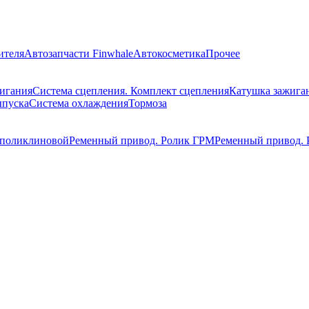
ителя
Автозапчасти Finwhale
Автокосметика
Прочее
жигания
Система сцепления. Комплект сцепления
Катушка зажига
ыпуска
Система охлаждения
Тормоза
 поликлиновой
Ременный привод. Ролик ГРМ
Ременный привод. 