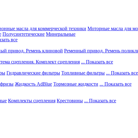
ионные масла для коммерческой техники
Моторные масла для м
е
Полусинтетические
Минеральные
азать все
ый привод. Ремень клиновой
Ременный привод. Ремень поликл
тема сцепления. Комплект сцепления
... Показать все
тры
Гидравлические фильтры
Топливные фильтры
... Показать все
фризы
Жидкость AdBlue
Тормозные жидкости
... Показать все
ные
Комплекты сцепления
Крестовины
... Показать все