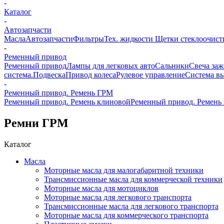
-
Каталог
-
Автозапчасти
Масла
Автозапчасти
Фильтры
Тех. жидкости
Щетки стеклоочист
-
Ременный привод
Ременный привод
Лампы для легковых авто
Сальники
Свеча за
система.
Подвеска
Привод колеса
Рулевое управление
Система в
-
Ременный привод. Ремень ГРМ
Ременный привод. Ремень клиновой
Ременный привод. Ремень
Ремни ГРМ
Каталог
Масла
Моторные масла для малогабаритной техники
Трансмиссионные масла для коммерческой техники
Моторные масла для мотоциклов
Моторные масла для легкового транспорта
Трансмиссионные масла для легкового транспорта
Моторные масла для коммерческого транспорта