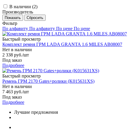
В наличии (
2
)
Производитель
Фильтр
По алфавиту
По алфавиту
По цене
По цене
Быстрый просмотр
Комплект ремня ГРМ LADA GRANTA 1.6 MILES AB08007
Нет в наличии
2 338
руб.
/шт
Под заказ
Подробнее
Быстрый просмотр
Ремень ГРМ 2170 Gates+ролики (K015631XS)
Нет в наличии
7 463
руб.
/шт
Под заказ
Подробнее
Лучшие предложения