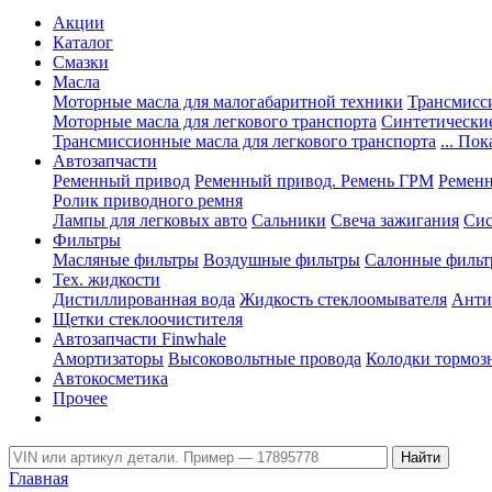
Акции
Каталог
Смазки
Масла
Моторные масла для малогабаритной техники
Трансмисс
Моторные масла для легкового транспорта
Синтетически
Трансмиссионные масла для легкового транспорта
... Пок
Автозапчасти
Ременный привод
Ременный привод. Ремень ГРМ
Ременн
Ролик приводного ремня
Лампы для легковых авто
Сальники
Свеча зажигания
Сис
Фильтры
Масляные фильтры
Воздушные фильтры
Салонные филь
Тех. жидкости
Дистиллированная вода
Жидкость стеклоомывателя
Анти
Щетки стеклоочистителя
Автозапчасти Finwhale
Амортизаторы
Высоковольтные провода
Колодки тормоз
Автокосметика
Прочее
Главная