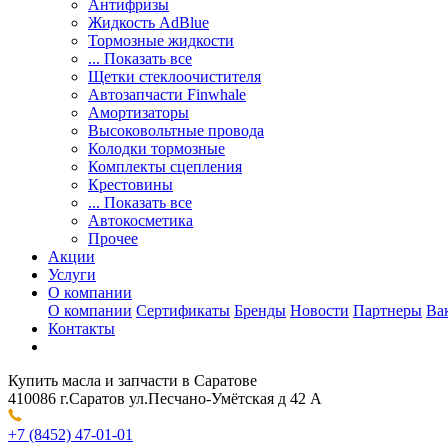
Антифризы
Жидкость AdBlue
Тормозные жидкости
... Показать все
Щетки стеклоочистителя
Автозапчасти Finwhale
Амортизаторы
Высоковольтные провода
Колодки тормозные
Комплекты сцепления
Крестовины
... Показать все
Автокосметика
Прочее
Акции
Услуги
О компании
О компании
Сертификаты
Бренды
Новости
Партнеры
Ва
Контакты
Купить масла и запчасти в Саратове
410086 г.Саратов ул.Песчано-Умётская д 42 А
+7 (8452) 47-01-01