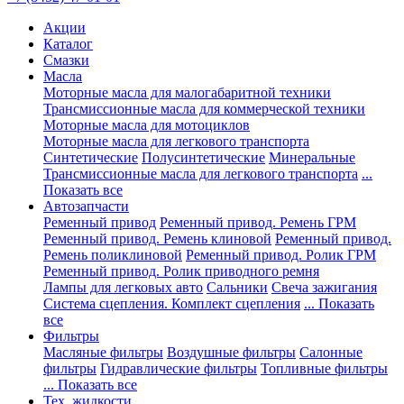
Акции
Каталог
Смазки
Масла
Моторные масла для малогабаритной техники
Трансмиссионные масла для коммерческой техники
Моторные масла для мотоциклов
Моторные масла для легкового транспорта
Синтетические
Полусинтетические
Минеральные
Трансмиссионные масла для легкового транспорта
...
Показать все
Автозапчасти
Ременный привод
Ременный привод. Ремень ГРМ
Ременный привод. Ремень клиновой
Ременный привод.
Ремень поликлиновой
Ременный привод. Ролик ГРМ
Ременный привод. Ролик приводного ремня
Лампы для легковых авто
Сальники
Свеча зажигания
Система сцепления. Комплект сцепления
... Показать
все
Фильтры
Масляные фильтры
Воздушные фильтры
Салонные
фильтры
Гидравлические фильтры
Топливные фильтры
... Показать все
Тех. жидкости