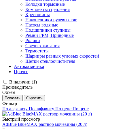
Колодки тормозные
Комплекты сцепления
Крестовины
Наконечники рулевых тяг
Насосы водяные
Подшипники ступицы
Ремни ГРМ, Приводные
Ролики
Свечи зажигания
Термостаты
Шарниры равных угловых скоростей
Щетки стеклоочистителя
Автокосметика
Прочее
В наличии (
1
)
Производитель
Объем
Фильтр
По алфавиту
По алфавиту
По цене
По цене
Быстрый просмотр
AdBlue BlueMAX раствор мочевины (20 л)