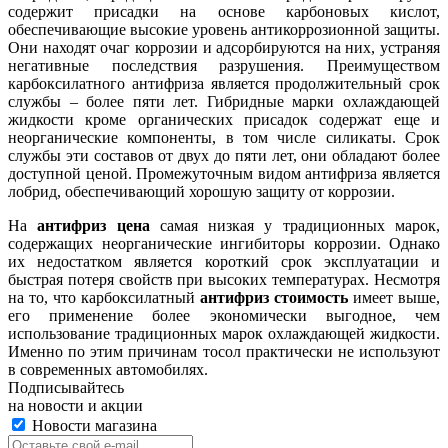
содержит присадки на основе карбоновых кислот,
обеспечивающие высокие уровень антикоррозионной защиты.
Они находят очаг коррозии и адсорбируются на них, устраняя
негативные последствия разрушения. Преимуществом
карбоксилатного антифриза является продолжительный срок
службы – более пяти лет. Гибридные марки охлаждающей
жидкости кроме органических присадок содержат еще и
неорганические компоненты, в том числе силикаты. Срок
службы эти составов от двух до пяти лет, они обладают более
доступной ценой. Промежуточным видом антифриза является
лобрид, обеспечивающий хорошую защиту от коррозии.
На
антифриз цена
самая низкая у традиционных марок,
содержащих неорганические ингибиторы коррозии. Однако
их недостатком является короткий срок эксплуатации и
быстрая потеря свойств при высоких температурах. Несмотря
на то, что карбоксилатный
антифриз
стоимость
имеет выше,
его применение более экономически выгодное, чем
использование традиционных марок охлаждающей жидкости.
Именно по этим причинам тосол практически не используют
в современных автомобилях.
Подписывайтесь
на новости и акции
Новости магазина