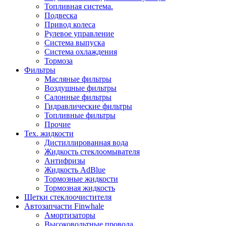
Топливная система.
Подвеска
Привод колеса
Рулевое управление
Система выпуска
Система охлаждения
Тормоза
Фильтры
Масляные фильтры
Воздушные фильтры
Салонные фильтры
Гидравлические фильтры
Топливные фильтры
Прочие
Тех. жидкости
Дистиллированная вода
Жидкость стеклоомывателя
Антифризы
Жидкость AdBlue
Тормозные жидкости
Тормозная жидкость
Щетки стеклоочистителя
Автозапчасти Finwhale
Амортизаторы
Высоковольтные провода