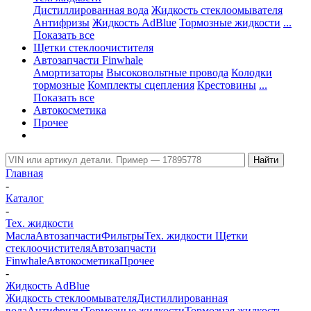
Дистиллированная вода
Жидкость стеклоомывателя
Антифризы
Жидкость AdBlue
Тормозные жидкости
...
Показать все
Щетки стеклоочистителя
Автозапчасти Finwhale
Амортизаторы
Высоковольтные провода
Колодки
тормозные
Комплекты сцепления
Крестовины
...
Показать все
Автокосметика
Прочее
Главная
-
Каталог
-
Тех. жидкости
Масла
Автозапчасти
Фильтры
Тех. жидкости
Щетки
стеклоочистителя
Автозапчасти
Finwhale
Автокосметика
Прочее
-
Жидкость AdBlue
Жидкость стеклоомывателя
Дистиллированная
вода
Антифризы
Тормозные жидкости
Тормозная жидкость