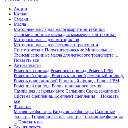
Акции
Каталог
Смазки
Масла
Моторные масла для малогабаритной техники
Трансмиссионные масла для коммерческой техники
Моторные масла для мотоциклов
Моторные масла для легкового транспорта
Синтетические
Полусинтетические
Минеральные
Трансмиссионные масла для легкового транспорта
...
Показать все
Автозапчасти
Ременный привод
Ременный привод. Ремень ГРМ
Ременный привод. Ремень клиновой
Ременный привод.
Ремень поликлиновой
Ременный привод. Ролик ГРМ
Ременный привод. Ролик приводного ремня
Лампы для легковых авто
Сальники
Свеча зажигания
Система сцепления. Комплект сцепления
... Показать
все
Фильтры
Масляные фильтры
Воздушные фильтры
Салонные
фильтры
Гидравлические фильтры
Топливные фильтры
... Показать все
Тех. жидкости