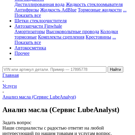
Дистиллированная вода
Жидкость стеклоомывателя
Антифризы
Жидкость AdBlue
Тормозные жидкости
...
Показать все
Щетки стеклоочистителя
Автозапчасти Finwhale
Амортизаторы
Высоковольтные провода
Колодки
тормозные
Комплекты сцепления
Крестовины
...
Показать все
Автокосметика
Прочее
Главная
-
Услуги
-
Анализ масла (Сервис LubeAnalyst)
Анализ масла (Сервис LubeAnalyst)
Задать вопрос
Наши специалисты с радостью ответят на любой
интересующий по нашим товарам и услугам вопрос.