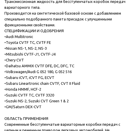
Трансмиссионная жидкость для бесступенчатых коробок передач
вариаторного типа.
Производится на синтетической базовой основе с добавлением
специально подобранного пакета присадок с улучшенными
фрикционными свойствами.
СПЕЦИФИКАЦИИ И ОДОБРЕНИЯ
•
Audi Multitronic
•
Toyota CVTF TC, CVTF FE
•
Nissan NS-1, NS-2, NS-3
•
Mitsubishi CVTF-J1, CVTF-J4
•
Chery CVT
•
Daihatsu AMMIX CVTF DFE, DC, DFC, TC
•
Volkswagen/Audi G 052 180, G 052 516
•
Subaru iCVT, iCVT FG, ECVT
•
Subaru Lineartronic chain CVTF, CVT II Fluid
•
Honda HMMF, HCF-2
•
Suzuki CVTF TC, CVTF 3320
•
Suzuki NS-2, Suzuki CVT Green 1 & 2
•
GM/Saturn DEX-CVT
ОБЛАСТЬ ПРИМЕНЕНИЯ
Современные бесступенчатые вариаторные коробки передач с
цепным и ременным приводом легковых автомобилей. Не