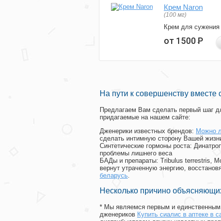
Крем Naron
(100 мг)
Крем для сужения
от 1500
Р
На пути к совершенству вместе 
Предлагаем Вам сделать первый шаг дл
придагаемые на нашем сайте:
Дженерики известных брендов:
Можно л
сделать интимную сторону Вашей жизн
Синтетические гормоны роста
: Динатро
проблемы лишнего веса
БАДы и препараты:
Tribulus terrestris
вернут утраченную энергию, восстановя
беларусь
.
Несколько причино объясняющих
* Мы являемся первым и единственным 
дженериков
Купить сиалис в аптеке в с