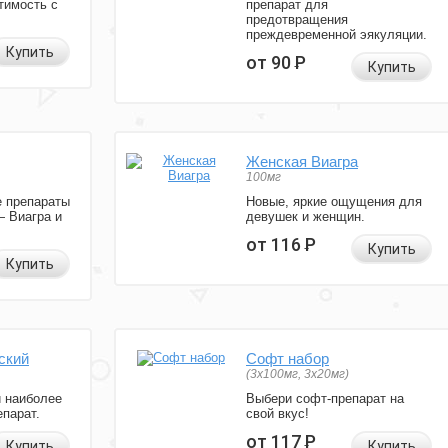
тимость с
препарат для
предотвращения
преждевременной эякуляции.
Купить
от 90
Р
Купить
Женская Виагра
100мг
 препараты
Новые, яркие ощущения для
— Виагра и
девушек и женщин.
от 116
Р
Купить
Купить
ский
Софт набор
(3x100мг, 3x20мг)
и наиболее
Выбери софт-препарат на
парат.
свой вкус!
от 117
Р
Купить
Купить