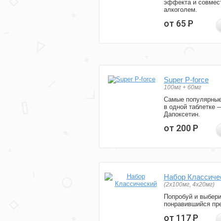
эффекта и совмес
алкоголем.
от 65
Р
Super P-force
100мг + 60мг
Самые популярные
в одной таблетке 
Дапоксетин.
от 200
Р
Набор Классиче
(2x100мг, 4x20мг)
Попробуй и выбер
понравившийся пре
от 117
Р