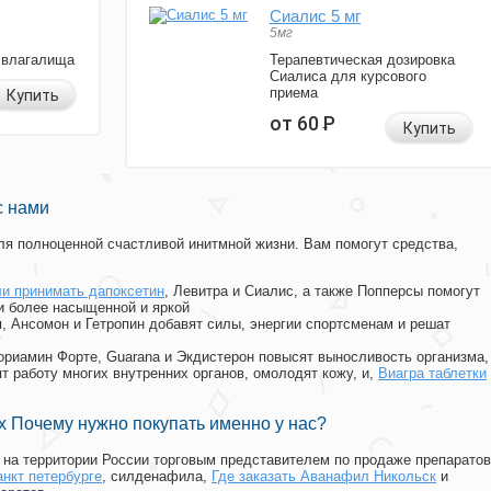
Сиалис 5 мг
5мг
 влагалища
Терапевтическая дозировка
Сиалиса для курсового
приема
Купить
от 60
Р
Купить
с нами
я полноценной счастливой инитмной жизни. Вам помогут средства,
и принимать дапоксетин
, Левитра и Сиалис, а также Попперсы помогут
и более насыщенной и яркой
п, Ансомон и Гетропин добавят силы, энергии спортсменам и решат
, Мориамин Форте, Guarana и Экдистерон повысят выносливость организма,
т работу многих внутренних органов, омолодят кожу, и,
Виагра таблетки
 Почему нужно покупать именно у нас?
на территории России торговым представителем по продаже препаратов
анкт петербурге
, силденафила
,
Где заказать Аванафил Никольск
и