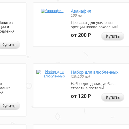
Аванафил
100 мг
Левитра
Препарат для усиления
ции и
эрекции нового поколения!
родления
от 200
Р
Купить
Купить
Набор для влюбленных
(10х100 мг)
р
Набор для двоих, добавь
иления
страсти в постель!
ия
от 120
Р
Купить
Купить