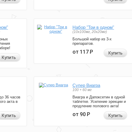
ном"
Набор "Три в одном"
)
(10x100мг, 20x20мг)
рных
Большой набор из 3-х
ления
препаратов.
аборе!
от 117
Р
Купить
Купить
Супер Виагра
100 + 60 мг
до 36 часов
Виагра и Дапоксетин в одной
ого акта в
таблетке. Усиление эрекции и
продление полового акта!
от 90
Р
Купить
Купить