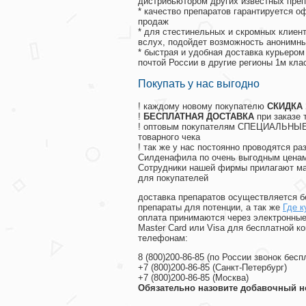
дистрибьютором других известных преп
* качество препаратов гарантируется 
продаж
* для стестинельных и скромных клиент
вслух, подойдет возможность анонимны
* быстрая и удобная доставка курьером
почтой России в другие регионы 1м кла
Покупать у нас выгодно
! каждому новому покупателю
СКИДКА
!
БЕСПЛАТНАЯ ДОСТАВКА
при заказе 
! оптовым покупателям СПЕЦИАЛЬНЫЕ 
товарного чека
! так же у нас постоянно проводятся 
Силденафила по очень выгодным ценам
Cотрудники нашей фирмы прилагают ма
для покупателей
доставка препаратов осуществляется б
препараты для потенции, а так же
Где к
оплата принимаются через электронные
Master Card или Visa для бесплатной 
телефонам:
8
(800
)200-86-85
(
по России звонок бесп
+7
(800
)200-86-85
(
Санкт-Петербург)
+7
(800
)200-86-85
(
Москва)
Обязательно назовите добавочный н