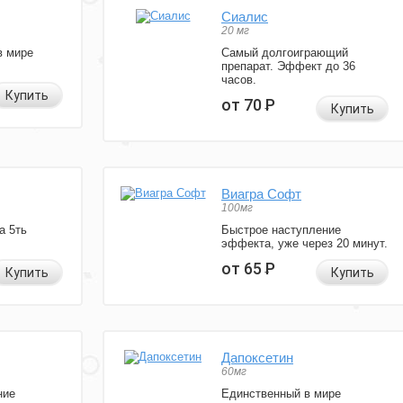
Сиалис
20 мг
в мире
Самый долгоиграющий
препарат. Эффект до 36
часов.
Купить
от 70
Р
Купить
Виагра Софт
100мг
а 5ть
Быстрое наступление
эффекта, уже через 20 минут.
от 65
Р
Купить
Купить
Дапоксетин
60мг
ние
Единственный в мире