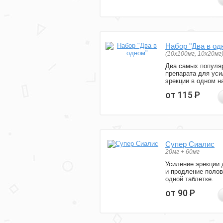
Набор "Два в од
(10x100мг, 10x20мг
Два самых популя
препарата для уси
эрекции в одном н
от 115
Р
Супер Сиалис
20мг + 60мг
Усиление эрекции 
и продление полов
одной таблетке.
от 90
Р