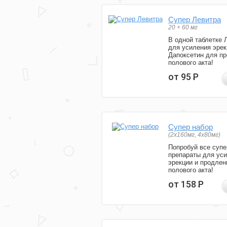
Супер Левитра
20 + 60 мг
В одной таблетке 
для усиления эрек
Дапоксетин для п
полового акта!
от 95
Р
Супер набор
(2х160мг, 4х80мг)
Попробуй все супе
препараты для ус
эрекции и продлен
полового акта!
от 158
Р