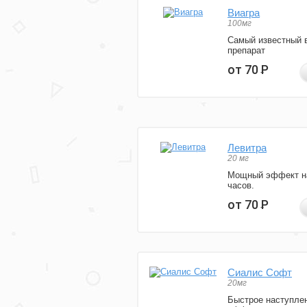
Виагра
100мг
Самый известный 
препарат
от 70
Р
Левитра
20 мг
Мощный эффект н
часов.
от 70
Р
Сиалис Софт
20мг
Быстрое наступле