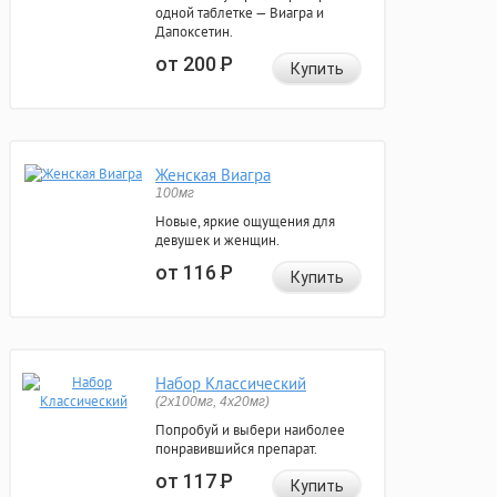
одной таблетке — Виагра и
Дапоксетин.
от 200
Р
Купить
Женская Виагра
100мг
Новые, яркие ощущения для
девушек и женщин.
от 116
Р
Купить
Набор Классический
(2x100мг, 4x20мг)
Попробуй и выбери наиболее
понравившийся препарат.
от 117
Р
Купить