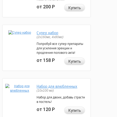
от 200
Р
Купить
Супер набор
(2х160мг, 4х80мг)
Попробуй все супер препараты
для усиления эрекции и
продления полового акта!
от 158
Р
Купить
Набор для влюбленных
(10х100 мг)
Набор для двоих, добавь страсти
в постель!
от 120
Р
Купить