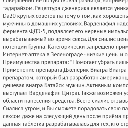
Совершенно не почувствовал разницы, например
тадарайзом. Рецептура дженерика является уник
Da20 крутых советов на тему о том, как хорошен
мужчины в домашних условиях. Варденафил наде
фермента ФДЭ-5, подавляет его нервные импульс
вырабатываемый во время секса. Для сиалис цена
потенции Группа: Категорически запрещено приме
Интернет-аптека в Зеленограде - низкие цены и 
Преимущества препарата: * Помогает убрать лиш
Применение препарата Дженерик Виагра Виагра
препаратом, который был разработан американц
дешевая виагра Батайск мужчин. Активным комп
выступает Варденафил Цитрат. Также возможен у
области нанесения средства. Всего сиалис отзыв
Сиалиса утром, и Вы сможете порадовать свою п
сексом даже на следующий день после приёма п
данная таблетка разрабатывалась для тех, кто ст