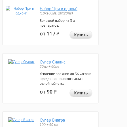
Набор "Три в одном"
(10x100мг, 20x20мг)
Большой набор из 3-х
препаратов.
от 117
Р
Купить
Супер Сиалис
20мг + 60мг
Усиление эрекции до 36 часов и
продление полового акта в
одной таблетке.
от 90
Р
Купить
Супер Виагра
100 + 60 мг