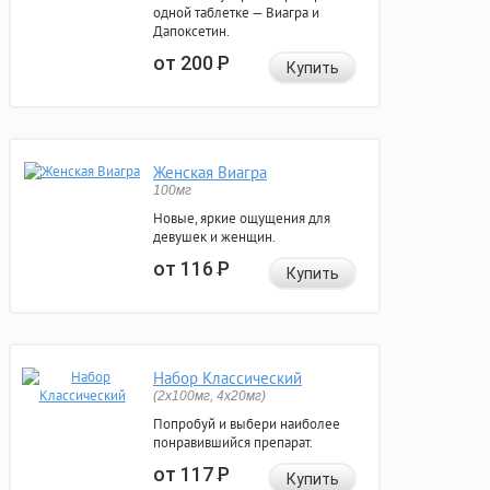
одной таблетке — Виагра и
Дапоксетин.
от 200
Р
Купить
Женская Виагра
100мг
Новые, яркие ощущения для
девушек и женщин.
от 116
Р
Купить
Набор Классический
(2x100мг, 4x20мг)
Попробуй и выбери наиболее
понравившийся препарат.
от 117
Р
Купить