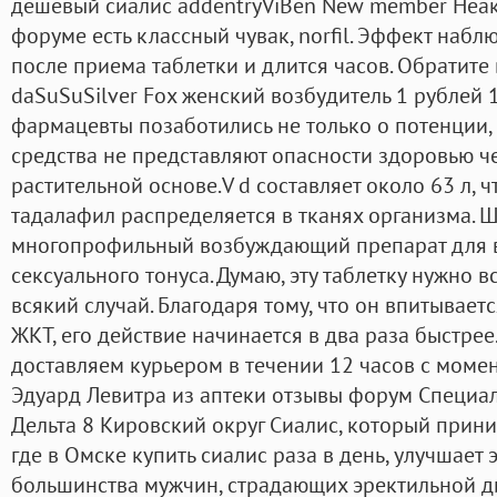
дешевый сиалис addentryViBen New member Неак
форуме есть классный чувак, norfil. Эффект набл
после приема таблетки и длится часов. Обратите
daSuSuSilver Fox женский возбудитель 1 рублей 
фармацевты позаботились не только о потенции,
средства не представляют опасности здоровью ч
растительной основе.V d составляет около 63 л, чт
тадалафил распределяется в тканях организма. Ш
многопрофильный возбуждающий препарат для 
сексуального тонуса. Думаю, эту таблетку нужно в
всякий случай. Благодаря тому, что он впитываетс
ЖКТ, его действие начинается в два раза быстре
доставляем курьером в течении 12 часов с моме
Эдуард Левитра из аптеки отзывы форум Специаль
Дельта 8 Кировский округ Сиалис, который прин
где в Омске купить сиалис раза в день, улучшает
большинства мужчин, страдающих эректильной д