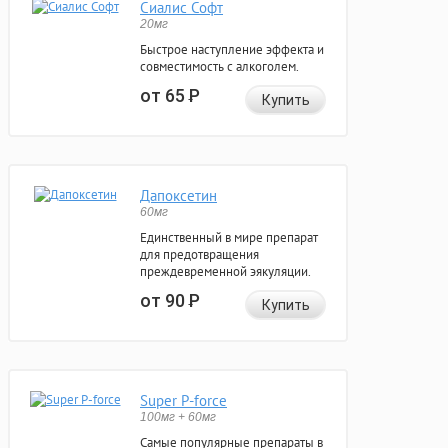
Сиалис Софт
20мг
Быстрое наступление эффекта и
совместимость с алкоголем.
от 65
Р
Купить
Дапоксетин
60мг
Единственный в мире препарат
для предотвращения
преждевременной эякуляции.
от 90
Р
Купить
Super P-force
100мг + 60мг
Самые популярные препараты в