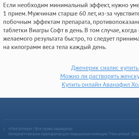
Если необходим минимальный эффект, нужно умен
1 прием. Мужчинам старше 60 лет, из-за чувствит
побочным эффектам препарата, противопоказан
таблетки Виагры Софт в день. В том случае, когд
желаемого результата быстро, то следует приним
на килограмм веса тела каждый день.
Дженерик сиалис купить
Можно ли растворять женск
Купить онлайн Аванафил Х
«Моя Аптека» | Все права защищены
Интернет-магазин препаратов для повышения потенции “Моя аптека” 201