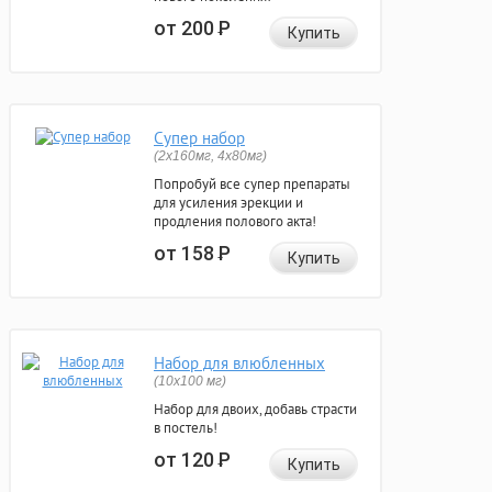
от 200
Р
Купить
Супер набор
(2х160мг, 4х80мг)
Попробуй все супер препараты
для усиления эрекции и
продления полового акта!
от 158
Р
Купить
Набор для влюбленных
(10х100 мг)
Набор для двоих, добавь страсти
в постель!
от 120
Р
Купить