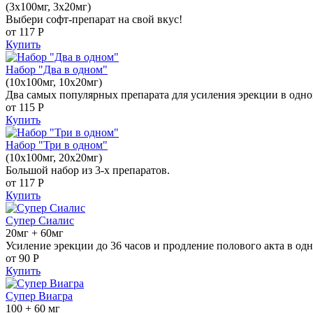
(3x100мг, 3x20мг)
Выбери софт-препарат на свой вкус!
от 117
Р
Купить
Набор "Два в одном"
(10x100мг, 10x20мг)
Два самых популярных препарата для усиления эрекции в одно
от 115
Р
Купить
Набор "Три в одном"
(10x100мг, 20x20мг)
Большой набор из 3-х препаратов.
от 117
Р
Купить
Супер Сиалис
20мг + 60мг
Усиление эрекции до 36 часов и продление полового акта в одн
от 90
Р
Купить
Супер Виагра
100 + 60 мг