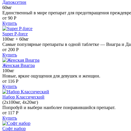
Дапоксетин
60мг
Единственный в мире препарат для предотвращения преждевр
от 90
Р
Купить
Super P-force
100мг + 60мг
Самые популярные препараты в одной таблетке — Виагра и Да
от 200
Р
Купить
Женская Виагра
100мг
Новые, яркие ощущения для девушек и женщин.
от 116
Р
Купить
Набор Классический
(2x100мг, 4x20мг)
Попробуй и выбери наиболее понравившийся препарат.
от 117
Р
Купить
Софт набор