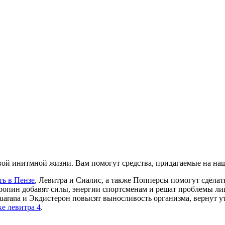
ой инитмной жизни. Вам помогут средства, придагаемые на наш
ь в Пензе
, Левитра и Сиалис, а также Попперсы помогут сдел
ропин добавят силы, энергии спортсменам и решат проблемы ли
, Guarana и Экдистерон повысят выносливость организма, вернут
ке левитра 4
.