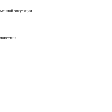
еменной эякуляции.
поксетин.