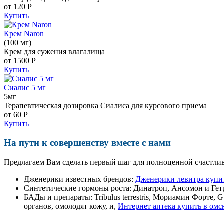
от 120
Р
Купить
Крем Naron
(100 мг)
Крем для сужения влагалища
от 1500
Р
Купить
Сиалис 5 мг
5мг
Терапевтическая дозировка Сиалиса для курсового приема
от 60
Р
Купить
На пути к совершенству вместе с нами
Предлагаем Вам сделать первый шаг для полноценной счастлив
Дженерики известных брендов:
Дженерики левитра купит
Синтетические гормоны роста
: Динатроп, Ансомон и Гет
БАДы и препараты:
Tribulus terrestris, Мориамин Форте
органов, омолодят кожу, и,
Интернет аптека купить в омс