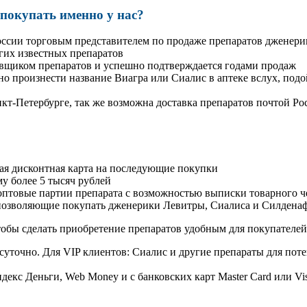
окупать именно у нас?
оссии торговым представителем по продаже препаратов дженер
гих известных препаратов
авщиком препаратов и успешно подтверждается годами продаж
но произнести название Виагра или Сиалис в аптеке вслух, под
нкт-Петербурге, так же возможна доставка препаратов почтой Ро
ая дисконтная карта на последующие покупки
му более 5 тысяч рублей
овые партии препарата с возможностью выписки товарного ч
 позволяющие покупать дженерики Левитры, Сиалиса и Силдена
обы сделать приобретение препаратов удобным для покупателей
суточно. Для VIP клиентов: Сиалис и другие препараты для поте
екс Деньги, Web Money и с банковских карт Master Card или Vi