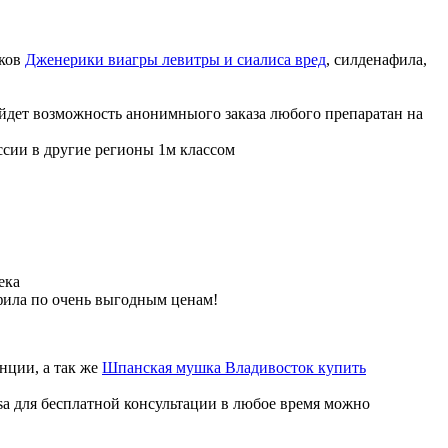
иков
Дженерики виагры левитры и сиалиса вред
, силденафила
,
ойдет возможность анонимныого заказа любого препаратан на
ссии в другие регионы 1м классом
ека
фила по очень выгодным ценам!
нции, а так же
Шпанская мушка Владивосток купить
sa для бесплатной консультации в любое время можно