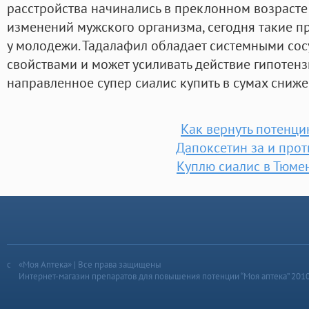
расстройства начинались в преклонном возрасте
изменений мужского организма, сегодня такие п
у молодежи. Тадалафил обладает системными с
свойствами и может усиливать действие гипотен
направленное супер сиалис купить в сумах сниж
Как вернуть потенц
Дапоксетин за и прот
Куплю сиалис в Тюме
«Моя Аптека» | Все права защищены
Интернет-магазин препаратов для повышения потенции “Моя аптека” 201