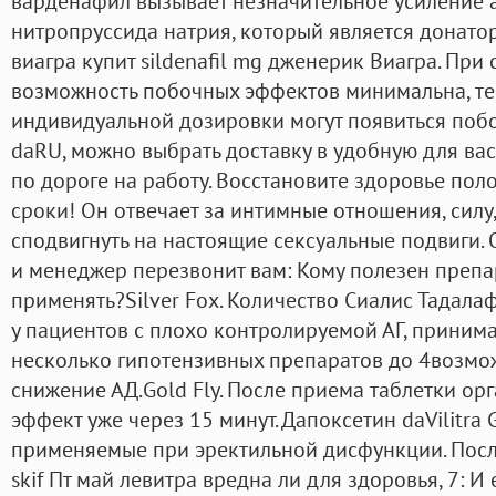
варденафил вызывает незначительное усиление а
нитропруссида натрия, который является донатор
виагра купит sildenafil mg дженерик Виагра. Пр
возможность побочных эффектов минимальна, те
индивидуальной дозировки могут появиться поб
daRU, можно выбрать доставку в удобную для вас
по дороге на работу. Восстановите здоровье пол
сроки! Он отвечает за интимные отношения, силу
сподвигнуть на настоящие сексуальные подвиги.
и менеджер перезвонит вам: Кому полезен препар
применять?Silver Fox. Количество Сиалис Тадалафи
у пациентов с плохо контролируемой АГ, прини
несколько гипотензивных препаратов до 4возмо
снижение АД.Gold Fly. После приема таблетки о
эффект уже через 15 минут. Дапоксетин daVilitra
применяемые при эректильной дисфункции. Посл
skif Пт май левитра вредна ли для здоровья, 7: 