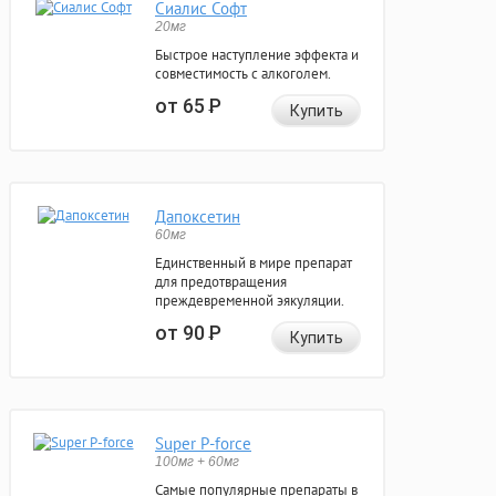
Сиалис Софт
20мг
Быстрое наступление эффекта и
совместимость с алкоголем.
от 65
Р
Купить
Дапоксетин
60мг
Единственный в мире препарат
для предотвращения
преждевременной эякуляции.
от 90
Р
Купить
Super P-force
100мг + 60мг
Самые популярные препараты в