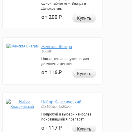
одной таблетке — Виагра и
Дапоксетин.
от 200
Р
Купить
Женская Виагра
100мг
Новые, яркие ощущения для
девушек и женщин.
от 116
Р
Купить
Набор Классический
(2x100мг, 4x20мг)
Попробуй и выбери наиболее
понравившийся препарат.
от 117
Р
Купить