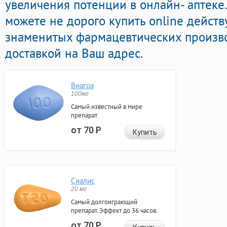
увеличения потенции в онлайн- аптеке.
можете не дорого купить online дейст
знаменитых фармацевтических произво
доставкой на Ваш адрес.
Виагра
100мг
Самый известный в мире
препарат
от 70
Р
Купить
Сиалис
20 мг
Самый долгоиграющий
препарат. Эффект до 36 часов.
от 70
Р