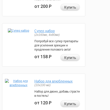
от 200
Р
Купить
Супер набор
(2х160мг, 4х80мг)
Попробуй все супер препараты
для усиления эрекции и
продления полового акта!
от 158
Р
Купить
Набор для влюбленных
(10х100 мг)
Набор для двоих, добавь страсти
в постель!
от 120
Р
Купить