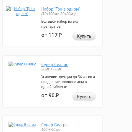
Набор "Три в одном"
(10x100мг, 20x20мг)
Большой набор из 3-х
препаратов.
от 117
Р
Купить
Супер Сиалис
20мг + 60мг
Усиление эрекции до 36 часов и
продление полового акта в
одной таблетке.
от 90
Р
Купить
Супер Виагра
100 + 60 мг