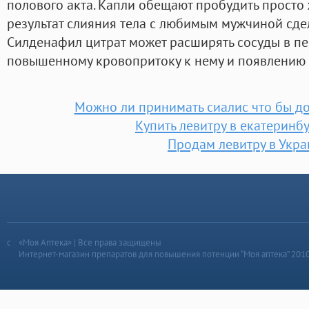
полового акта. Капли обещают пробудить просто
результат слияния тела с любимым мужчиной сде
Силденафил цитрат может расширять сосуды в пен
повышенному кровопритоку к нему и появлению 
Можно ли принимать сиалис что бы до
Купить левитру в екатеринб
Продам левитру в Укра
«Моя Аптека» | Все права защищены
Интернет-магазин препаратов для повышения потенции “Моя аптека” 201