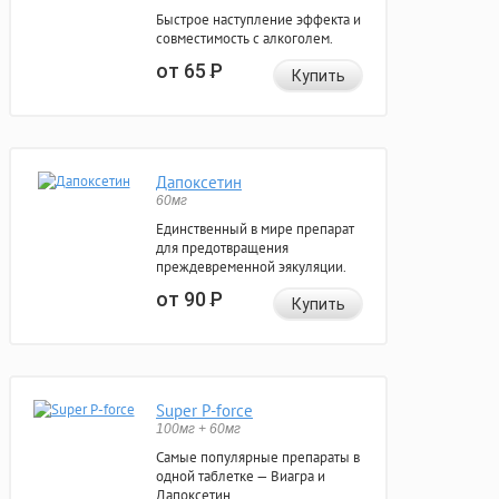
Быстрое наступление эффекта и
совместимость с алкоголем.
от 65
Р
Купить
Дапоксетин
60мг
Единственный в мире препарат
для предотвращения
преждевременной эякуляции.
от 90
Р
Купить
Super P-force
100мг + 60мг
Самые популярные препараты в
одной таблетке — Виагра и
Дапоксетин.