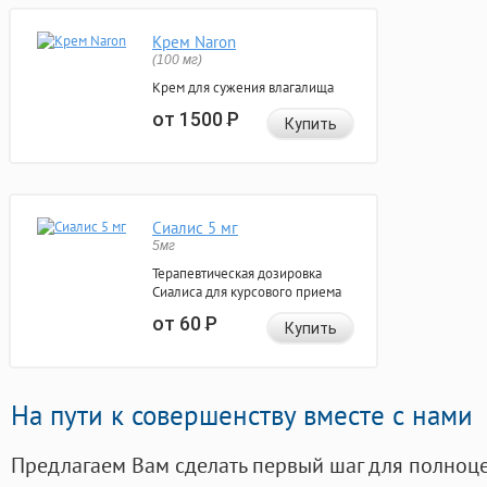
Крем Naron
(100 мг)
Крем для сужения влагалища
от 1500
Р
Купить
Сиалис 5 мг
5мг
Терапевтическая дозировка
Сиалиса для курсового приема
от 60
Р
Купить
На пути к совершенству вместе с нами
Предлагаем Вам сделать первый шаг для полноц