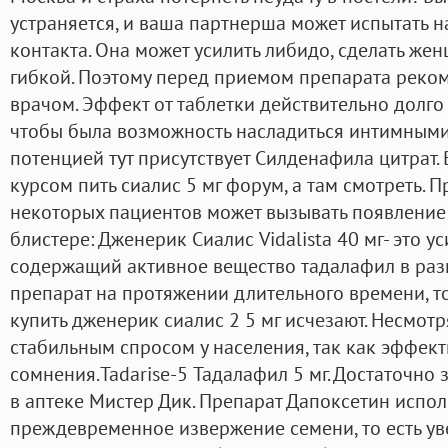
устраняется, и ваша партнерша может испытать н
контакта. Она может усилить либидо, сделать же
гибкой. Поэтому перед приемом препарата реком
врачом. Эффект от таблетки действительно долго д
чтобы была возможность насладиться интимным
потенцией тут присутствует Силденафила цитрат.
курсом пить сиалис 5 мг форум, а там смотреть. П
некоторых пациентов может вызывать появление
блистере: Дженерик Сиалис Vidalista 40 мг- это у
содержащий активное вещество тадалафил в разм
препарат на протяжении длительного времени, т
купить дженерик сиалис 2 5 мг исчезают. Несмотр
стабильным спросом у населения, так как эффект
сомнения.Tadarise-5 Тадалафил 5 мг. Достаточно 
в аптеке Мистер Дик. Препарат Дапоксетин испол
преждевременное извержение семени, то есть у