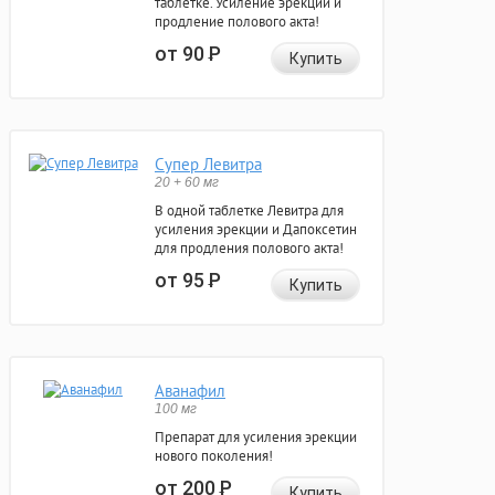
таблетке. Усиление эрекции и
продление полового акта!
от 90
Р
Купить
Супер Левитра
20 + 60 мг
В одной таблетке Левитра для
усиления эрекции и Дапоксетин
для продления полового акта!
от 95
Р
Купить
Аванафил
100 мг
Препарат для усиления эрекции
нового поколения!
от 200
Р
Купить