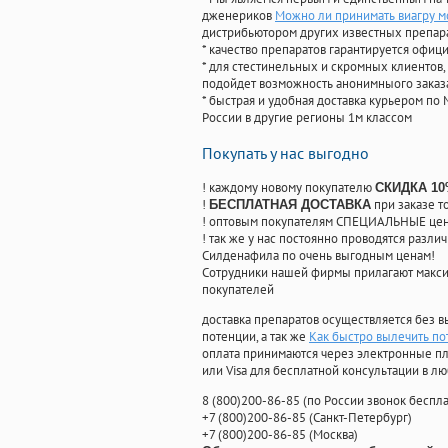
дженериков
Можно ли принимать виагру 
дистрибьютором других известных препар
* качество препаратов гарантируется офи
* для стестинельных и скромных клиентов,
подойдет возможность анонимныого заказа
* быстрая и удобная доставка курьером по 
России в другие регионы 1м классом
Покупать у нас выгодно
! каждому новому покупателю
СКИДКА 1
!
при заказе т
БЕСПЛАТНАЯ ДОСТАВКА
! оптовым покупателям СПЕЦИАЛЬНЫЕ цены
! так же у нас постоянно проводятся раз
Силденафила по очень выгодным ценам!
Cотрудники нашей фирмы прилагают макси
покупателей
доставка препаратов осуществляется без в
потенции, а так же
Как быстро вылечить п
оплата принимаются через электронные пл
или Visa для бесплатной консультации в л
8
(800
)200-86-85
(
по России звонок беспла
+7
(800
)200-86-85
(
Санкт-Петербург)
+7
(800
)200-86-85
(
Москва)