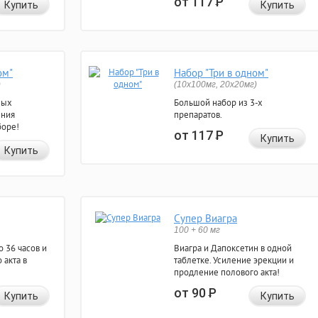
от 117
Р
Купить
Купить
ом"
Набор "Три в одном"
)
(10x100мг, 20x20мг)
ных
Большой набор из 3-х
ения
препаратов.
боре!
от 117
Р
Купить
Купить
Супер Виагра
100 + 60 мг
 36 часов и
Виагра и Дапоксетин в одной
 акта в
таблетке. Усиление эрекции и
продление полового акта!
от 90
Р
Купить
Купить