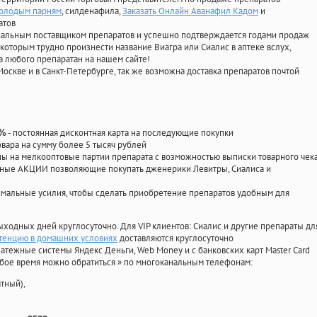
молодым парням
, силденафила
,
Заказать Онлайн Аванафил Кадом
и
атов
циальным поставщиком препаратов и успешно подтверждается годами продаж
 которым трудно произнести название Виагра или Сиалис в аптеке вслух,
 любого препаратан на нашем сайте!
Москве и в Санкт-Петербурге, так же возможна доставка препаратов почтой
- постоянная дисконтная карта на последующие покупки
0%
овара на сумму более 5 тысяч рублей
 на мелкооптовые партии препарата с возможностью выписки товарного чек
личные АКЦИИ позволяющие покупать дженерики Левитры, Сиалиса и
мальные усилия, чтобы сделать приобретение препаратов удобным для
ыходных дней круглосуточно. Для VIP клиентов: Сиалис и другие препараты дл
отенцию в домашних условиях
доставляются круглосуточно
атежные системы Яндекс Деньги, Web Money и с банковских карт Master Card
юбое время можно обратиться
»
по многоканальным телефонам:
тный),