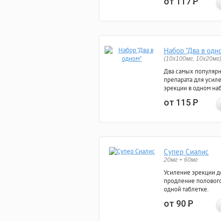
от 117
Р
Набор "Два в одн
(10x100мг, 10x20мг
Два самых популяр
препарата для усил
эрекции в одном на
от 115
Р
Супер Сиалис
20мг + 60мг
Усиление эрекции до
продление полового
одной таблетке.
от 90
Р