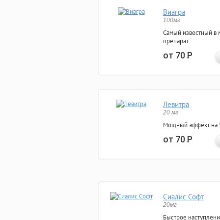
Виагра
100мг
Самый известный в 
препарат
от 70
Р
Левитра
20 мг
Мощный эффект на 5
от 70
Р
Сиалис Софт
20мг
Быстрое наступлени