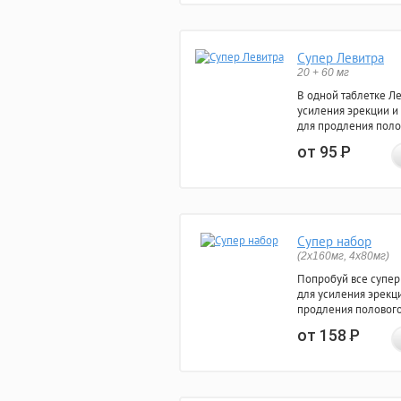
Супер Левитра
20 + 60 мг
В одной таблетке Л
усиления эрекции и
для продления поло
от 95
Р
Супер набор
(2х160мг, 4х80мг)
Попробуй все супер
для усиления эрекц
продления полового
от 158
Р