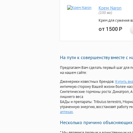
Крем Naron
(100 мг)
Крем для сужения в
от 1500
Р
На пути к совершенству вместе с 
Предлагаем Вам сделать первый шаг для п
на нашем сайте:
Дженерики известных брендов:
Купить ви
интимную сторону Вашей жизни более на
Синтетические гормоны роста
: Динатроп, 
лишнего веса
БАДы и препараты:
Tribulus terrestris, М
утраченную энергию, восстановят работу мн
аптеках
.
Несколько причино объясняющих 
* Мы являемся первым и единственным на 