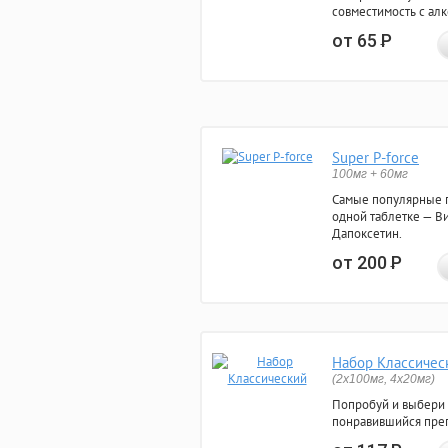
совместимость с ал
от 65
Р
Super P-force
100мг + 60мг
Самые популярные 
одной таблетке — Ви
Дапоксетин.
от 200
Р
Набор Классичес
(2x100мг, 4x20мг)
Попробуй и выбери
понравившийся преп