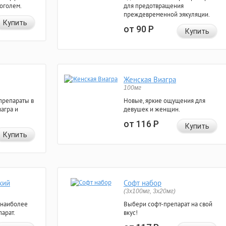
коголем.
для предотвращения
преждевременной эякуляции.
Купить
от 90
Р
Купить
Женская Виагра
100мг
препараты в
Новые, яркие ощущения для
агра и
девушек и женщин.
от 116
Р
Купить
Купить
кий
Софт набор
(3x100мг, 3x20мг)
 наиболее
Выбери софт-препарат на свой
арат.
вкус!