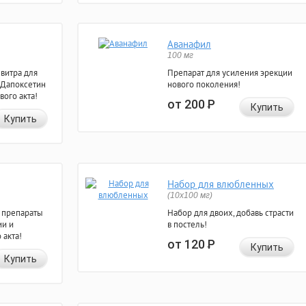
Аванафил
100 мг
евитра для
Препарат для усиления эрекции
 Дапоксетин
нового поколения!
вого акта!
от 200
Р
Купить
Купить
Набор для влюбленных
(10х100 мг)
 препараты
Набор для двоих, добавь страсти
ии и
в постель!
 акта!
от 120
Р
Купить
Купить