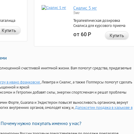
Сиалис 5 мг
5мг
лагалища
Терапевтическая дозировка
Сиалиса для курсового приема
Купить
от 60
Р
Купить
нами
олноценной счастливой инитмной жизни. Вам помогут средства, придагаемые
агру в ивано франковске
, Левитра и Сиалис, а также Попперсы помогут сделать
сыщенной и яркой
Ансомон и Гетропин добавят силы, энергии спортсменам и решат проблемы
ориамин Форте, Guarana и Экдистерон повысят выносливость организма, вернут
огих внутренних органов, омолодят кожу, и,
Дапоксетин продажа в харькове в
Почему нужно покупать именно у нас?
территории России торговым представителем по продаже препаратов