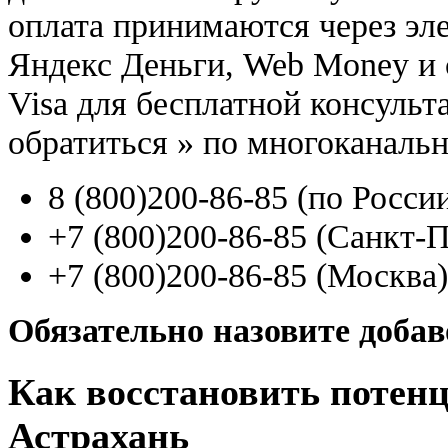
оплата принимаются через э
Яндекс Деньги, Web Money и с
Visa для бесплатной консуль
обратиться
»
по многоканаль
8
(800
)200-86-85
(
по Росси
+7
(800
)200-86-85
(
Санкт-П
+7
(800
)200-86-85
(
Москва)
Обязательно назовите доба
Как восстановить потенц
Астрахань