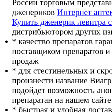
России торговым представ
дженериков
Интернет аптек
Купить дженерик левитра с
дистрибьютором других из
* качество препаратов гар
поставщиком препаратов и
продаж
* для стестинельных и скр
произнести название Виагр
подойдет возможность ано
препаратан на нашем сайте
* быстрая и удобная доста