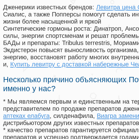
Дженерики известных брендов:
Левитра цена 
Сиалис, а также Попперсы помогут сделать и
жизни более насыщенной и яркой
Синтетические гормоны роста
: Динатроп, Анс
силы, энергии спортсменам и решат проблем
БАДы и препараты:
Tribulus terrestris, Мориа
Экдистерон повысят выносливость организма,
энергию, восстановят работу многих внутренн
и,
Купить левитру с доставкой набережные Ч
Несколько причино объясняющих По
именно у нас?
* Мы являемся первым и единственным на те
представителем по продаже препаратов дже
аптеках елабуга
, силденафила
,
Виагра замен
дистрибьютором других известных препарато
* качество препаратов гарантируется офици
препаратов и успешно подтверждается годам