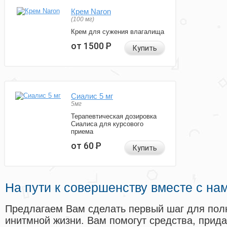
Крем Naron
(100 мг)
Крем для сужения влагалища
от 1500
Р
Купить
Сиалис 5 мг
5мг
Терапевтическая дозировка
Сиалиса для курсового
приема
от 60
Р
Купить
На пути к совершенству вместе с на
Предлагаем Вам сделать первый шаг для пол
инитмной жизни. Вам помогут средства, прид