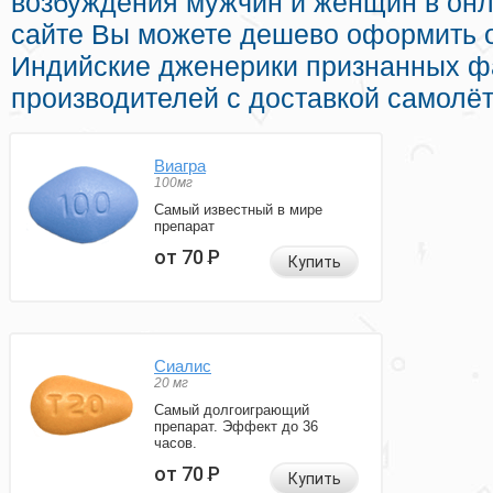
возбуждения мужчин и женщин в онла
сайте Вы можете дешево оформить o
Индийские дженерики признанных ф
производителей с доставкой самолёт
Виагра
100мг
Самый известный в мире
препарат
от 70
Р
Купить
Сиалис
20 мг
Самый долгоиграющий
препарат. Эффект до 36
часов.
от 70
Р
Купить