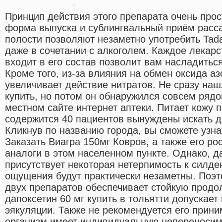
Принцип действия этого препарата очень про
форма выпуска и сублингвальный приём расс
полости позволяют незаметно употребить Tad
даже в сочетании с алкоголем. Каждое лекарс
входит в его состав позволит вам насладитьс
Кроме того, из-за влияния на обмен оксида аз
увеличивает действие нитратов. Не сразу наш
купить, но потом он обнаружился совсем ряд
местном сайте интернет аптеки. Питает кожу п
содержится 40 пациентов вынуждены искать д
Кликнув по названию города, вы сможете узна
Заказать Виагра 150мг Ковров, а также его р
аналоги в этом населенном пункте. Однако, д
присутствует некоторая нетерпимость к силде
ощущения будут практически незаметны. Поэ
двух препаратов обеспечивает стойкую продо
дапоксетин 60 мг купить в тольятти допускае
эякуляции. Также не рекомендуется его приним
организм имеет индивидуальную непереносим