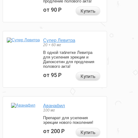
продление полового акта!
от 90
Р
Купить
Супер Левитра
20 + 60 мг
В одной таблетке Левитра
для усиления эрекции и
Дапоксетин для продления
полового акта!
от 95
Р
Купить
Аванафил
100 мг
Препарат для усиления
эрекции нового поколения!
от 200
Р
Купить