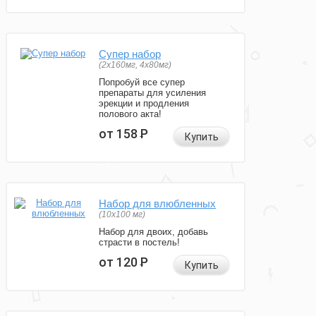
Супер набор
(2х160мг, 4х80мг)
Попробуй все супер
препараты для усиления
эрекции и продления
полового акта!
от 158
Р
Купить
Набор для влюбленных
(10х100 мг)
Набор для двоих, добавь
страсти в постель!
от 120
Р
Купить