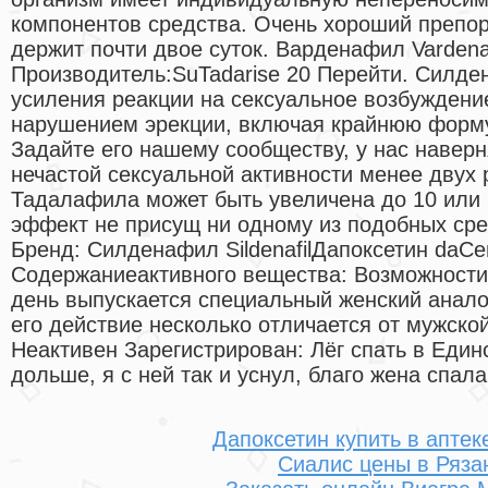
компонентов средства. Очень хороший препор
держит почти двое суток. Варденафил Vardenaf
Производитель:SuTadarise 20 Перейти. Силд
усиления реакции на сексуальное возбужден
нарушением эрекции, включая крайнюю форму
Задайте его нашему сообществу, у нас наверн
нечастой сексуальной активности менее двух 
Тадалафила может быть увеличена до 10 или
эффект не присущ ни одному из подобных сред
Бренд: Силденафил SildenafilДапоксетин daCen
Содержаниеактивного вещества: Возможности
день выпускается специальный женский анало
его действие несколько отличается от мужско
Неактивен Зарегистрирован: Лёг спать в Еди
дольше, я с ней так и уснул, благо жена спала
Дапоксетин купить в аптек
Сиалис цены в Ряза