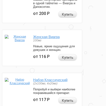
в одной таблетке — Виагра и
Дапоксетин.
от 200
Р
Купить
Женская Виагра
100мг
Новые, яркие ощущения для
девушек и женщин.
от 116
Р
Купить
Набор Классический
(2x100мг, 4x20мг)
Попробуй и выбери наиболее
понравившийся препарат.
от 117
Р
Купить