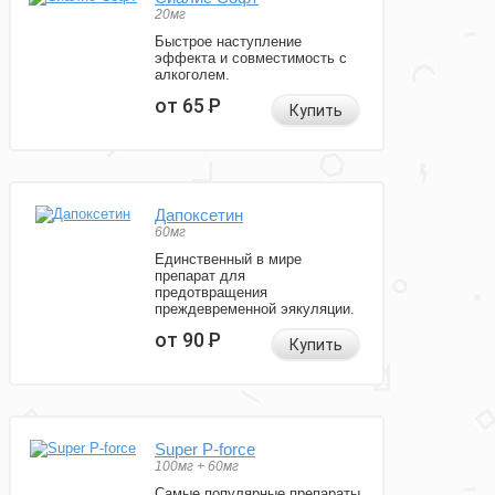
20мг
Быстрое наступление
эффекта и совместимость с
алкоголем.
от 65
Р
Купить
Дапоксетин
60мг
Единственный в мире
препарат для
предотвращения
преждевременной эякуляции.
от 90
Р
Купить
Super P-force
100мг + 60мг
Самые популярные препараты