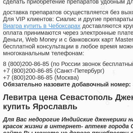
сделать приобретение препаратов удобным д
доставка препаратов осуществляется без вых
Для VIP клиентов: Сиалис и другие препараты
Виагра купить в Чебоксарах
доставляются кру
оплата принимаются через электронные плат
Деньги, Web Money и с банковских карт Master
бесплатной консультации в любое время мож
многоканальным телефонам:
8
(800
)200-86-85
(
по России звонок бесплатны
+7
(800
)200-86-85
(
Санкт-Петербург)
+7
(800
)200-86-85
(
Москва)
Обязательно назовите добавочный номер: 
Левитра цена Севастополь Дже
купить Ярославль
Для Вас недорогие Индийские дженерики н
красок жизни в интернет- аптеке города
сайте Вы можете не дорого приобрести o