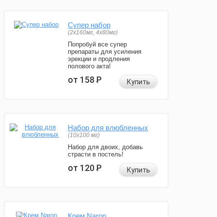
Супер набор
(2х160мг, 4х80мг)
Попробуй все супер
препараты для усиления
эрекции и продления
полового акта!
от 158
Р
Купить
Набор для влюбленных
(10х100 мг)
Набор для двоих, добавь
страсти в постель!
от 120
Р
Купить
Крем Naron