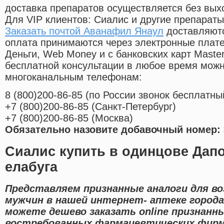
доставка препаратов осуществляется без вых
Для VIP клиентов: Сиалис и другие препараты
Заказать почтой Аванафил Янаул
доставляютс
оплата принимаются через электронные плат
Деньги, Web Money и с банковских карт Master
бесплатной консультации в любое время мож
многоканальным телефонам:
8
(800
)200-86-85
(
по России звонок бесплатны
+7
(800
)200-86-85
(
Санкт-Петербург)
+7
(800
)200-86-85
(
Москва)
Обязательно назовите добавочный номер: 
Сиалис купить в одинцове Дапо
елабуга
Представляем признанные аналоги для в
мужчин в нашей интернет- аптеке города
можете дешево заказать online признанн
востребованных фармацевтических фирм