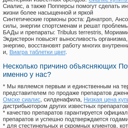
Сиалис, а также Попперсы помогут сделать и
жизни более насыщенной и яркой
Синтетические гормоны роста
: Динатроп, Анс
силы, энергии спортсменам и решат проблем
БАДы и препараты:
Tribulus terrestris, Мориа
Экдистерон повысят выносливость организма,
энергию, восстановят работу многих внутренн
и,
Виагра таблетки цвет
.
Несколько причино объясняющих По
именно у нас?
* Мы являемся первым и единственным на те
представителем по продаже препаратов дже
Омске сиалис
, силденафила
,
Низкая цена куп
дистрибьютором других известных препарато
* качество препаратов гарантируется офици
препаратов и успешно подтверждается годам
* для стестинельных и скромных клиентов, ко