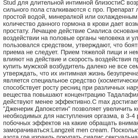
Stud для длительной интимной близостиС воз
сильного пола сталкиваются с про. Препарат 
простой водой, минералкой или охлажденным
количество данного гормона в крови дает воз
простату. Лечащее действие Сиалиса основан
воздействии на половые органы человека и ул
пользовался средством, утверждают, что боят
приема не следует. Прием тяжелой пищи и не
влияют на действие и скорость воздействия п
купить мужской возбудитель далеко не все с
утверждать, что их интимная жизнь безупречн
является специальное средство (косметически
способствует росту ресниц при различных на
вещества повышают концентрацию Тадалафила
действуют менее эффективно.C max достигает
"Дженерик Дапоксетин" позволяет увеличить 
необходимых для наступления оргазма, в 3-4 
побочных эффектов на какие обращать вниман
заморачиваться:Langzeit men cream. Посколь
азота где израиль покупать сиалис сексуальн