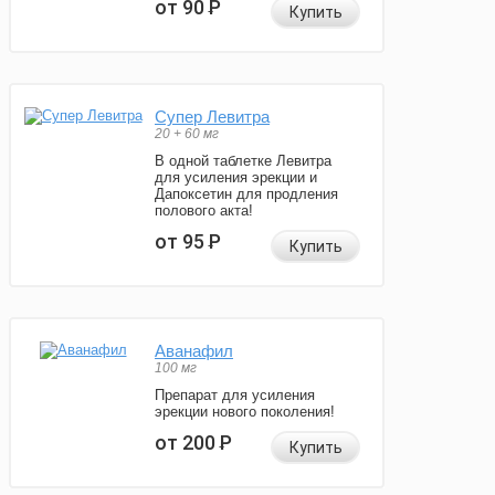
от 90
Р
Купить
Супер Левитра
20 + 60 мг
В одной таблетке Левитра
для усиления эрекции и
Дапоксетин для продления
полового акта!
от 95
Р
Купить
Аванафил
100 мг
Препарат для усиления
эрекции нового поколения!
от 200
Р
Купить