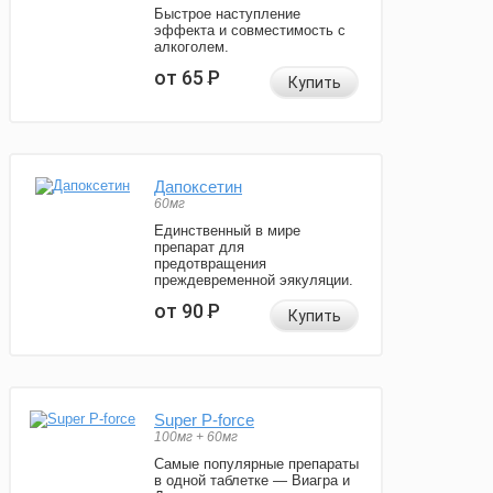
Быстрое наступление
эффекта и совместимость с
алкоголем.
от 65
Р
Купить
Дапоксетин
60мг
Единственный в мире
препарат для
предотвращения
преждевременной эякуляции.
от 90
Р
Купить
Super P-force
100мг + 60мг
Самые популярные препараты
в одной таблетке — Виагра и