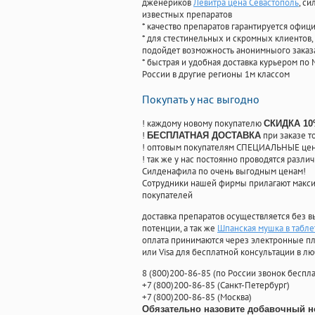
дженериков
Левитра цена Севастополь
, с
известных препаратов
* качество препаратов гарантируется офи
* для стестинельных и скромных клиентов,
подойдет возможность анонимныого заказа
* быстрая и удобная доставка курьером по 
России в другие регионы 1м классом
Покупать у нас выгодно
! каждому новому покупателю
СКИДКА 1
!
при заказе т
БЕСПЛАТНАЯ ДОСТАВКА
! оптовым покупателям СПЕЦИАЛЬНЫЕ цены
! так же у нас постоянно проводятся раз
Силденафила по очень выгодным ценам!
Cотрудники нашей фирмы прилагают макси
покупателей
доставка препаратов осуществляется без в
потенции, а так же
Шпанская мушка в табле
оплата принимаются через электронные пл
или Visa для бесплатной консультации в л
8
(800
)200-86-85
(
по России звонок беспла
+7
(800
)200-86-85
(
Санкт-Петербург)
+7
(800
)200-86-85
(
Москва)
Обязательно назовите добавочный н