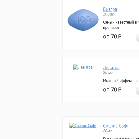
Виагра
100мг
Самый известный в 
препарат
от 70
Р
Левитра
20 мг
Мощный эффект на 5
от 70
Р
Сиалис Софт
20мг
Быстрое наступлени