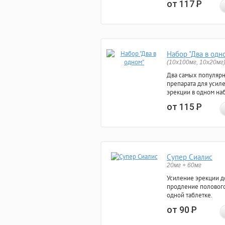
от 117
Р
Набор "Два в одн
(10x100мг, 10x20мг
Два самых популяр
препарата для усил
эрекции в одном на
от 115
Р
Супер Сиалис
20мг + 60мг
Усиление эрекции до
продление полового
одной таблетке.
от 90
Р