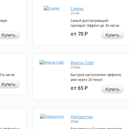
Сиалис
20 мг
мире
Самый долгоиграющий
препарат. Эффект до 36 часов.
от 70
Р
Купить
Купить
Виагра Софт
100мг
ть часов.
Быстрое наступление эффекта,
уже через 20 минут.
Купить
от 65
Р
Купить
Дапоксетин
60мг
е эффекта и
Единственный в мире препарат