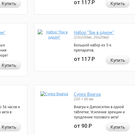
от 117
Р
Купить
Купить
ом"
Набор "Три в одном"
)
(10x100мг, 20x20мг)
ных
Большой набор из 3-х
ения
препаратов.
боре!
от 117
Р
Купить
Купить
Супер Виагра
100 + 60 мг
 36 часов и
Виагра и Дапоксетин в одной
 акта в
таблетке. Усиление эрекции и
продление полового акта!
от 90
Р
Купить
Купить