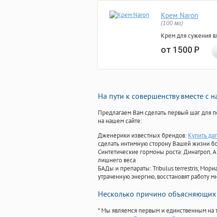
Крем Naron
(100 мг)
Крем для сужения в
от 1500
Р
На пути к совершенству вместе с 
Предлагаем Вам сделать первый шаг для п
на нашем сайте:
Дженерики известных брендов:
Купить да
сделать интимную сторону Вашей жизни б
Синтетические гормоны роста
: Динатроп, 
лишнего веса
БАДы и препараты:
Tribulus terrestris, М
утраченную энергию, восстановят работу мн
Несколько причино объясняющих 
* Мы являемся первым и единственным на 