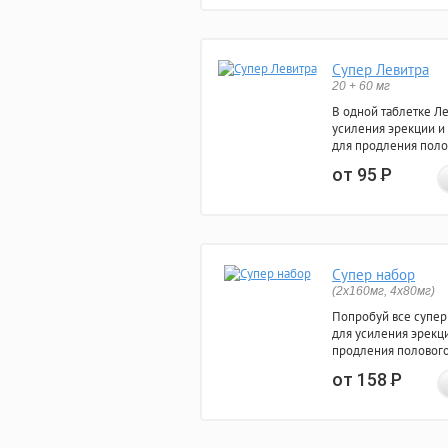
Супер Левитра
20 + 60 мг
В одной таблетке Л
усиления эрекции и
для продления поло
от 95
Р
Супер набор
(2х160мг, 4х80мг)
Попробуй все супер
для усиления эрекц
продления полового
от 158
Р