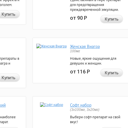
коголем.
для предотвращения
преждевременной эякуляции.
Купить
от 90
Р
Купить
Женская Виагра
100мг
препараты в
Новые, яркие ощущения для
агра и
девушек и женщин.
от 116
Р
Купить
Купить
кий
Софт набор
(3x100мг, 3x20мг)
 наиболее
Выбери софт-препарат на свой
арат.
вкус!