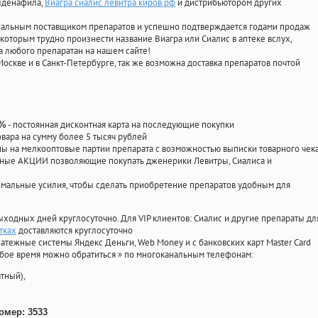
илденафила
,
Виагра сиалис левитра киров рф
и дистрибьютором других
циальным поставщиком препаратов и успешно подтверждается годами продаж
 которым трудно произнести название Виагра или Сиалис в аптеке вслух,
 любого препаратан на нашем сайте!
Москве и в Санкт-Петербурге, так же возможна доставка препаратов почтой
- постоянная дисконтная карта на последующие покупки
0%
овара на сумму более 5 тысяч рублей
 на мелкооптовые партии препарата с возможностью выписки товарного чек
личные АКЦИИ позволяющие покупать дженерики Левитры, Сиалиса и
мальные усилия, чтобы сделать приобретение препаратов удобным для
ыходных дней круглосуточно. Для VIP клиентов: Сиалис и другие препараты дл
тках
доставляются круглосуточно
атежные системы Яндекс Деньги, Web Money и с банковских карт Master Card
юбое время можно обратиться
»
по многоканальным телефонам:
тный),
омер: 3533