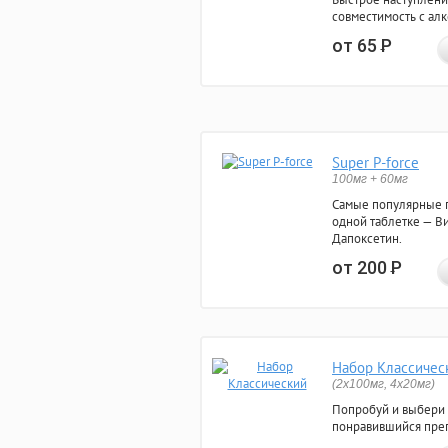
совместимость с ал
от 65
Р
Super P-force
100мг + 60мг
Самые популярные 
одной таблетке — Ви
Дапоксетин.
от 200
Р
Набор Классичес
(2x100мг, 4x20мг)
Попробуй и выбери
понравившийся преп