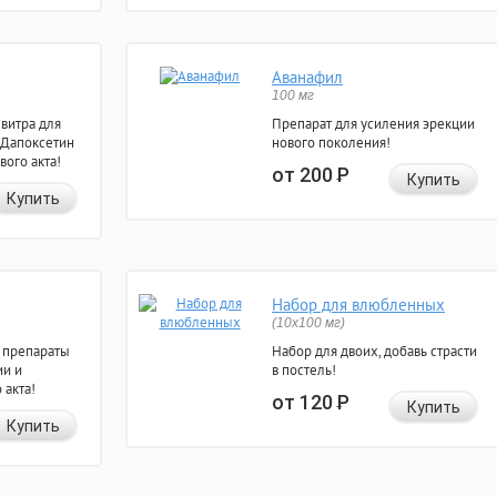
Аванафил
100 мг
евитра для
Препарат для усиления эрекции
 Дапоксетин
нового поколения!
вого акта!
от 200
Р
Купить
Купить
Набор для влюбленных
(10х100 мг)
 препараты
Набор для двоих, добавь страсти
ии и
в постель!
 акта!
от 120
Р
Купить
Купить