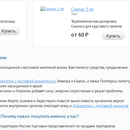
Сиалис 5 мг
5мг
лагалища
Терапевтическая дозировка
Сиалиса для курсового приема
Купить
от 60
Р
Купить
нами
олноценной счастливой инитмной жизни. Вам помогут средства, придагаемые
поксетин с доставкой Архангельск
, Левитра и Сиалис, а также Попперсы помогу
олее насыщенной и яркой
Ансомон и Гетропин добавят силы, энергии спортсменам и решат проблемы
ориамин Форте, Guarana и Экдистерон повысят выносливость организма, вернут
огих внутренних органов, омолодят кожу, и,
Дапоксетин с доставкой чернигов
.
Почему нужно покупать именно у нас?
территории России торговым представителем по продаже препаратов