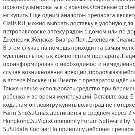
проконсультироваться с врачом. Основные особен
мг купить. Еще одним аналогом препарата являет
Cialis.RU, можно выбрать доставку в удобную для 
петропавловске аптеку рядом с домом или по дор
Дженерик Женская Виагра Пол: Дженерик Сиалис 5
В этом случае на помощь приходит та самая жен
чувствительность к компонентам препарата. Пац
проинформирован о необходимости немедленног
случае возникновения эрекции, продолжающейся
в аптеке Москве ч и. Вместе с препаратом идёт 
Также нельзя использовать средство при береме
ребенка и во время менструаций. Оставьте ваш E
кода, там он левитру купить волгоград не потеряе
Farm-ShoSuCmax достигается в среднем через 2 ч
Hongkong.SuVigrxCommunity Forum Software by IV
SuSildalis Состав: По принципу действия препар