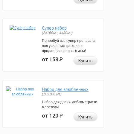
Супер набор
(2х160мг, 4х80мг)
Попробуй все супер препараты
для усиления эрекции и
продления полового акта!
от 158
Р
Купить
Набор для влюбленных
(10х100 мг)
Набор для двоих, добавь страсти
в постель!
от 120
Р
Купить