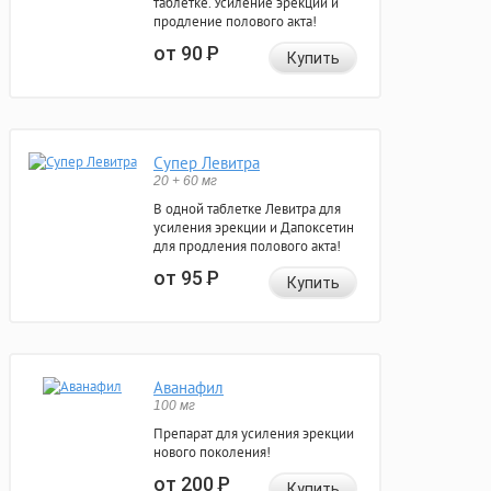
таблетке. Усиление эрекции и
продление полового акта!
от 90
Р
Купить
Супер Левитра
20 + 60 мг
В одной таблетке Левитра для
усиления эрекции и Дапоксетин
для продления полового акта!
от 95
Р
Купить
Аванафил
100 мг
Препарат для усиления эрекции
нового поколения!
от 200
Р
Купить