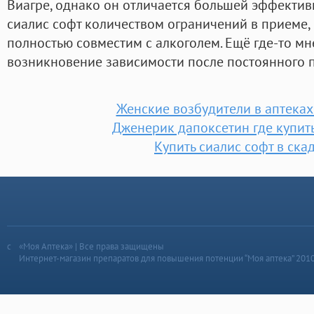
Виагре, однако он отличается большей эффектив
сиалис софт количеством ограничений в приеме,
полностью совместим с алкоголем. Ещё где-то м
возникновение зависимости после постоянного п
Женские возбудители в аптеках
Дженерик дапоксетин где купит
Купить сиалис софт в ска
«Моя Аптека» | Все права защищены
Интернет-магазин препаратов для повышения потенции “Моя аптека” 201