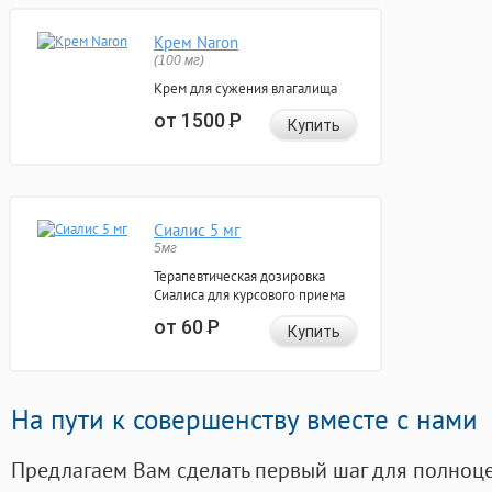
Крем Naron
(100 мг)
Крем для сужения влагалища
от 1500
Р
Купить
Сиалис 5 мг
5мг
Терапевтическая дозировка
Сиалиса для курсового приема
от 60
Р
Купить
На пути к совершенству вместе с нами
Предлагаем Вам сделать первый шаг для полноц