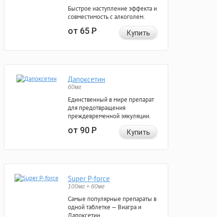
Быстрое наступление эффекта и
совместимость с алкоголем.
от 65
Р
Купить
Дапоксетин
60мг
Единственный в мире препарат
для предотвращения
преждевременной эякуляции.
от 90
Р
Купить
Super P-force
100мг + 60мг
Самые популярные препараты в
одной таблетке — Виагра и
Дапоксетин.