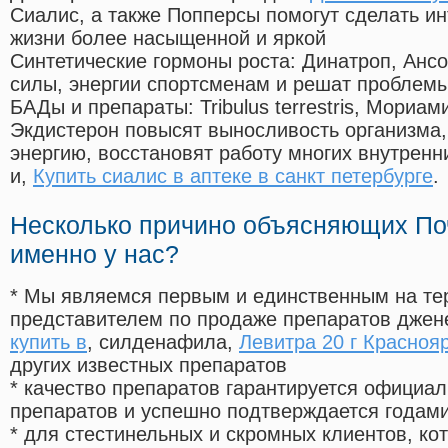
Сиалис, а также Попперсы помогут сделать и
жизни более насыщенной и яркой
Синтетические гормоны роста
: Динатроп, Анс
силы, энергии спортсменам и решат проблем
БАДы и препараты:
Tribulus terrestris, Мориа
Экдистерон повысят выносливость организма,
энергию, восстановят работу многих внутренн
и,
Купить сиалис в аптеке в санкт петербурге
.
Несколько причино объясняющих По
именно у нас?
* Мы являемся первым и единственным на те
представителем по продаже препаратов дже
купить в
, силденафила
,
Левитра 20 г Красноя
других известных препаратов
* качество препаратов гарантируется офици
препаратов и успешно подтверждается годам
* для стестинельных и скромных клиентов, ко