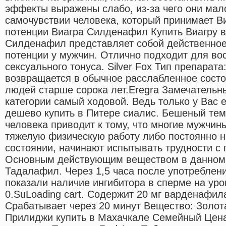
эффекты выражены слабо, из-за чего они мал
самочувствии человека, который принимает В
потенции Виагра Силденафил Купить Виагру 
Силденафил представляет собой действенное
потенции у мужчин. Отлично подходит для во
сексуального тонуса. Silver Fox Тип препарат
возвращается в обычное расслабленное состо
людей старше сорока лет.Eregra Замечательны
категории самый ходовой. Ведь только у Вас е
дешево купить в Питере сиалис. Бешеный тем
человека приводит к тому, что многие мужчи
тяжелую физическую работу либо постоянно н
состоянии, начинают испытывать трудности с
Основным действующим веществом в данном 
Тадалафил. Через 1,5 часа после употребле
показали наличие ингибитора в сперме на у
0.SuLoading cart. Содержит 20 мг варденафил
Срабатывает через 20 минут Вещество: Золот
Прилиджи купить в Махачкале Семейный Цена