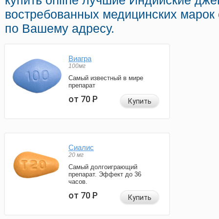
купить online лучшие Индийские дже
востребованных медицинских марок 
по Вашему адресу.
Виагра
100мг
Самый известный в мире
препарат
от 70
Р
Купить
Сиалис
20 мг
Самый долгоиграющий
препарат. Эффект до 36
часов.
от 70
Р
Купить