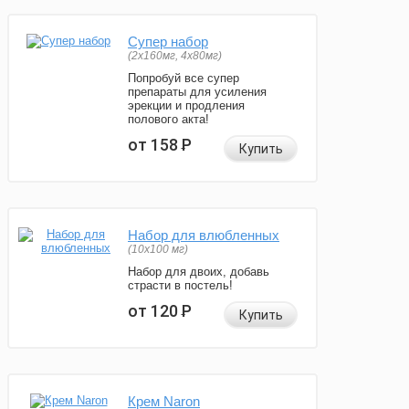
Супер набор
(2х160мг, 4х80мг)
Попробуй все супер
препараты для усиления
эрекции и продления
полового акта!
от 158
Р
Купить
Набор для влюбленных
(10х100 мг)
Набор для двоих, добавь
страсти в постель!
от 120
Р
Купить
Крем Naron