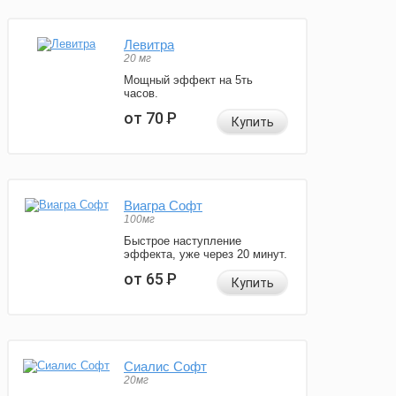
Левитра
20 мг
Мощный эффект на 5ть
часов.
от 70
Р
Купить
Виагра Софт
100мг
Быстрое наступление
эффекта, уже через 20 минут.
от 65
Р
Купить
Сиалис Софт
20мг