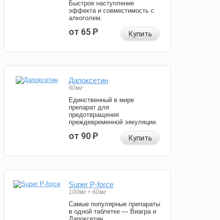
Быстрое наступление
эффекта и совместимость с
алкоголем.
от 65
Р
Купить
Дапоксетин
60мг
Единственный в мире
препарат для
предотвращения
преждевременной эякуляции.
от 90
Р
Купить
Super P-force
100мг + 60мг
Самые популярные препараты
в одной таблетке — Виагра и
Дапоксетин.