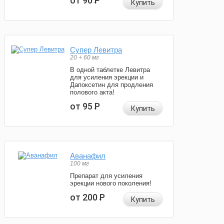
от 90
Р
Купить
Супер Левитра
20 + 60 мг
В одной таблетке Левитра
для усиления эрекции и
Дапоксетин для продления
полового акта!
от 95
Р
Купить
Аванафил
100 мг
Препарат для усиления
эрекции нового поколения!
от 200
Р
Купить