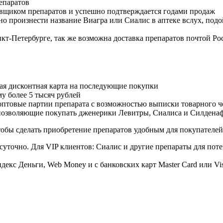
епаратов
авщиком препаратов и успешно подтверждается годами продаж
но произнести название Виагра или Сиалис в аптеке вслух, под
нкт-Петербурге, так же возможна доставка препаратов почтой Ро
ая дисконтная карта на последующие покупки
му более 5 тысяч рублей
овые партии препарата с возможностью выписки товарного ч
 позволяющие покупать дженерики Левитры, Сиалиса и Силдена
обы сделать приобретение препаратов удобным для покупателей
суточно. Для VIP клиентов: Сиалис и другие препараты для поте
екс Деньги, Web Money и с банковских карт Master Card или Vi