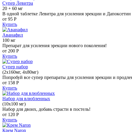
Супер Левитра
20 + 60 мг
В одной таблетке Левитра для усиления эрекции и Дапоксетин 
от 95
Р
Купить
Аванафил
100 мг
Препарат для усиления эрекции нового поколения!
от 200
Р
Купить
Супер набор
(2х160мг, 4х80мг)
Попробуй все супер препараты для усиления эрекции и продле
от 158
Р
Купить
Набор для влюбленных
(10х100 мг)
Набор для двоих, добавь страсти в постель!
от 120
Р
Купить
Крем Naron