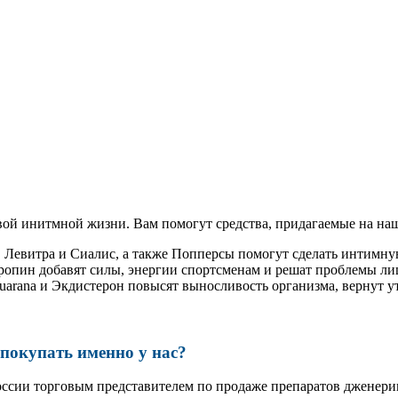
ой инитмной жизни. Вам помогут средства, придагаемые на наш
, Левитра и Сиалис, а также Попперсы помогут сделать интимн
ропин добавят силы, энергии спортсменам и решат проблемы ли
, Guarana и Экдистерон повысят выносливость организма, вернут
окупать именно у нас?
оссии торговым представителем по продаже препаратов дженер