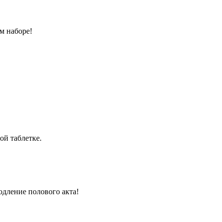
м наборе!
ой таблетке.
одление полового акта!