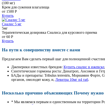
(100 мг)
Крем для сужения влагалища
от 1500
Р
Купить
Сиалис 5 мг
5мг
Терапевтическая дозировка Сиалиса для курсового приема
от 60
Р
Купить
На пути к совершенству вместе с нами
Предлагаем Вам сделать первый шаг для полноценной счастлив
Дженерики известных брендов:
Купить сиалис в ижевске
Синтетические гормоны роста
: Динатроп, Ансомон и Гет
БАДы и препараты:
Tribulus terrestris, Мориамин Форте
органов, омолодят кожу, и,
Левитра 10мг n4 таб
.
Несколько причино объясняющих Почему нужно п
* Мы являемся первым и единственным на территории Р