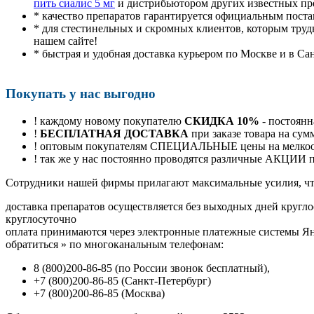
пить сиалис 5 мг
и дистрибьютором других известных пр
* качество препаратов гарантируется официальным пост
* для стестинельных и скромных клиентов, которым труд
нашем сайте!
* быстрая и удобная доставка курьером по Москве и в Са
Покупать у нас выгодно
! каждому новому покупателю
СКИДКА 10%
- постоянн
!
БЕСПЛАТНАЯ ДОСТАВКА
при заказе товара на сум
! оптовым покупателям СПЕЦИАЛЬНЫЕ цены на мелкоопт
! так же у нас постоянно проводятся различные АКЦИИ
Cотрудники нашей фирмы прилагают максимальные усилия, чт
доставка препаратов осуществляется без выходных дней кругло
круглосуточно
оплата принимаются через электронные платежные системы Янд
обратиться
»
по многоканальным телефонам:
8
(800
)200-86-85
(
по России звонок бесплатный),
+7
(800
)200-86-85
(
Санкт-Петербург)
+7
(800
)200-86-85
(
Москва)