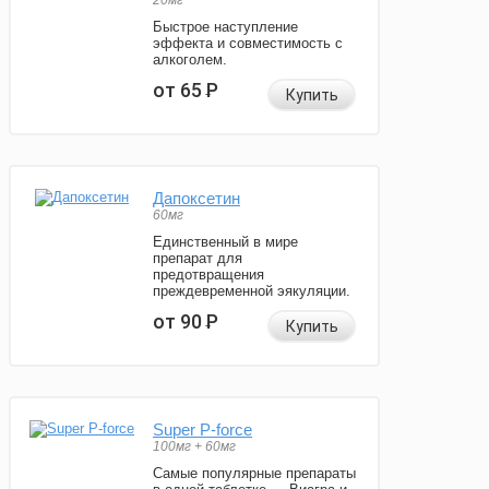
20мг
Быстрое наступление
эффекта и совместимость с
алкоголем.
от 65
Р
Купить
Дапоксетин
60мг
Единственный в мире
препарат для
предотвращения
преждевременной эякуляции.
от 90
Р
Купить
Super P-force
100мг + 60мг
Самые популярные препараты