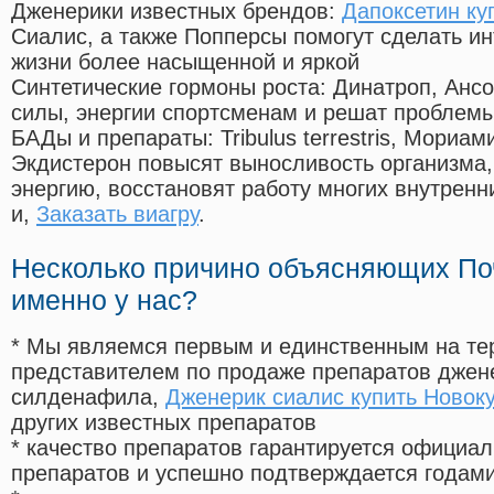
Дженерики известных брендов:
Дапоксетин ку
Сиалис, а также Попперсы помогут сделать и
жизни более насыщенной и яркой
Синтетические гормоны роста
: Динатроп, Анс
силы, энергии спортсменам и решат проблем
БАДы и препараты:
Tribulus terrestris, Мориа
Экдистерон повысят выносливость организма,
энергию, восстановят работу многих внутренн
и,
Заказать виагру
.
Несколько причино объясняющих По
именно у нас?
* Мы являемся первым и единственным на те
представителем по продаже препаратов дже
силденафила
,
Дженерик сиалис купить Новок
других известных препаратов
* качество препаратов гарантируется офици
препаратов и успешно подтверждается годам