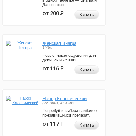
в одной таблетке — Виагра и
Дапоксетин.
от 200
Р
Купить
Женская Виагра
100мг
Новые, яркие ощущения для
девушек и женщин.
от 116
Р
Купить
Набор Классический
(2x100мг, 4x20мг)
Попробуй и выбери наиболее
понравившийся препарат.
от 117
Р
Купить