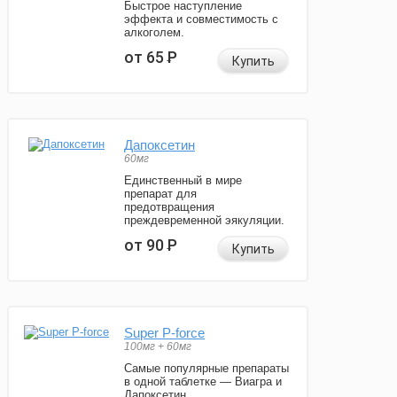
Быстрое наступление
эффекта и совместимость с
алкоголем.
от 65
Р
Купить
Дапоксетин
60мг
Единственный в мире
препарат для
предотвращения
преждевременной эякуляции.
от 90
Р
Купить
Super P-force
100мг + 60мг
Самые популярные препараты
в одной таблетке — Виагра и
Дапоксетин.