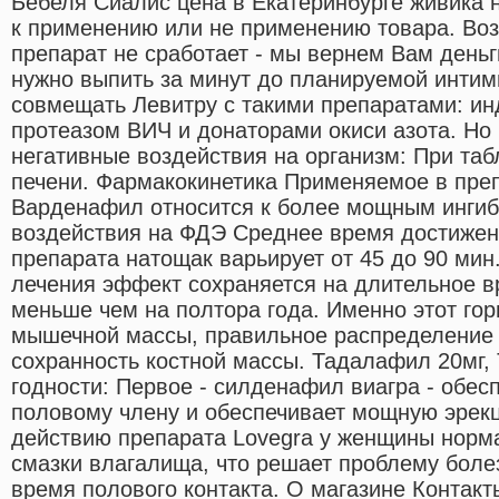
Бебеля Сиалис цена в Екатеринбурге живика
к применению или не применению товара. Во
препарат не сработает - мы вернем Вам день
нужно выпить за минут до планируемой интим
совмещать Левитру с такими препаратами: ин
протеазом ВИЧ и донаторами окиси азота. Но 
негативные воздействия на организм: При таб
печени. Фармакокинетика Применяемое в пре
Варденафил относится к более мощным ингиб
воздействия на ФДЭ Среднее время достижен
препарата натощак варьирует от 45 до 90 мин
лечения эффект сохраняется на длительное в
меньше чем на полтора года. Именно этот гор
мышечной массы, правильное распределение 
сохранность костной массы. Тадалафил 20мг,
годности: Первое - силденафил виагра - обес
половому члену и обеспечивает мощную эрекц
действию препарата Lovegra у женщины норм
смазки влагалища, что решает проблему бол
время полового контакта. О магазине Контакт