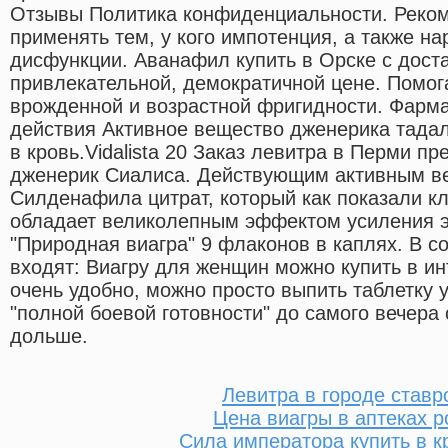
Отзывы Политика конфиденциальности. Реком
применять тем, у кого импотенция, а также н
дисфункции. Аванафил купить в Орске с дост
привлекательной, демократичной цене. Помо
врожденной и возрастной фригидности. Фарма
действия Активное вещество дженерика тада
в кровь.Vidalista 20 Заказ левитра в Перми п
дженерик Сиалиса. Действующим активным в
Силденафила цитрат, который как показали к
обладает великолепным эффектом усиления эр
"Природная виагра" 9 флаконов в каплях. В с
входят: Виагру для женщин можно купить в ин
очень удобно, можно просто выпить таблетку 
"полной боевой готовности" до самого вечера 
дольше.
Левитра в городе ставр
Цена виагры в аптеках р
Сила императора купить в к