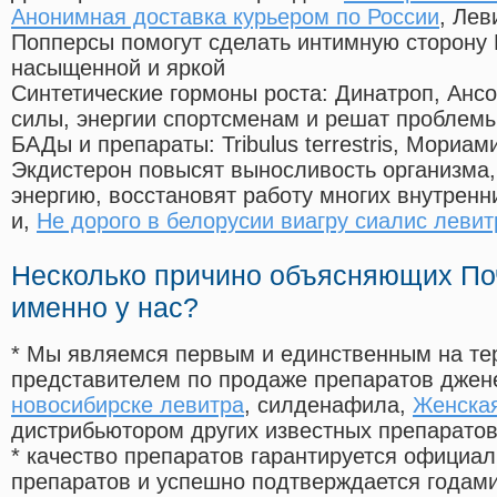
Анонимная доставка курьером по России
, Лев
Попперсы помогут сделать интимную сторону
насыщенной и яркой
Синтетические гормоны роста
: Динатроп, Анс
силы, энергии спортсменам и решат проблем
БАДы и препараты:
Tribulus terrestris, Мориа
Экдистерон повысят выносливость организма,
энергию, восстановят работу многих внутренн
и,
Не дорого в белорусии виагру сиалис левит
Несколько причино объясняющих По
именно у нас?
* Мы являемся первым и единственным на те
представителем по продаже препаратов дже
новосибирске левитра
, силденафила
,
Женская
дистрибьютором других известных препарато
* качество препаратов гарантируется офици
препаратов и успешно подтверждается годам