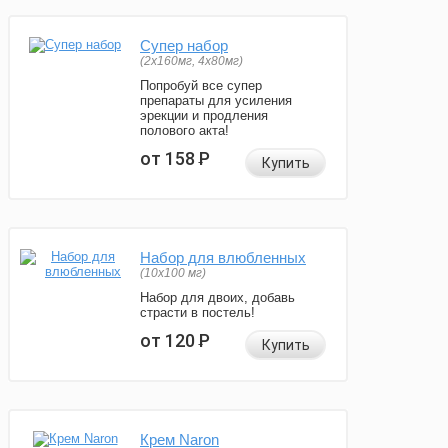
Супер набор
(2х160мг, 4х80мг)
Попробуй все супер
препараты для усиления
эрекции и продления
полового акта!
от 158
Р
Купить
Набор для влюбленных
(10х100 мг)
Набор для двоих, добавь
страсти в постель!
от 120
Р
Купить
Крем Naron