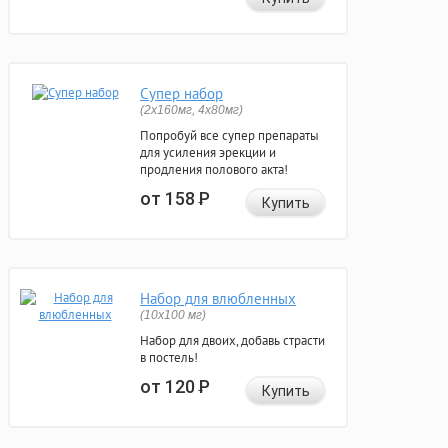
Супер набор
(2х160мг, 4х80мг)
Попробуй все супер препараты
для усиления эрекции и
продления полового акта!
от 158
Р
Купить
Набор для влюбленных
(10х100 мг)
Набор для двоих, добавь страсти
в постель!
от 120
Р
Купить