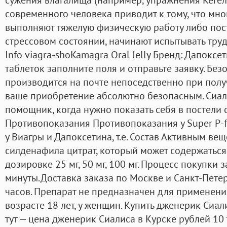
современного человека приводит к тому, что мн
выполняют тяжелую физическую работу либо пос
стрессовом состоянии, начинают испытывать тру
Info viagra-shoKamagra Oral Jelly Бренд: Дапоксе
таблеток заполните поля и отправьте заявку. Без
производится на почте непоседственно при получ
ваше приобретение абсолютно безопасным. Сиа
помощник, когда нужно показать себя в постели 
Противопоказания Противопоказания у Super P-fo
у Виагры и Дапоксетина, т.е. Состав Активным ве
силденафила цитрат, который может содержаться 
дозировке 25 мг, 50 мг, 100 мг. Процесс покупки
минуты.Доставка заказа по Москве и Санкт-Петер
часов. Препарат не предназначен для применения
возрасте 18 лет, у женщин. Купить дженерик Сиал
тут — цена дженерик Сиалиса в Курске рублей 10 