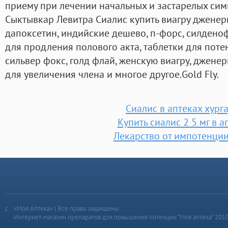
приему при лечении начальных и застарелых сим
Сыктывкар Левитра Сиалис купить виагру дженери
дапоксетин, индийские дешево, п-форс, силдено
для продления полового акта, таблетки для поте
сильвер фокс, голд флай, женскую виагру, джене
для увеличения члена и многое другое.Gold Fly.
Сиалис в аптеках хург
Купить сиалис 2 5 мг в а
Лекарство от импотенци
«Моя Аптека» | Все права защищены
Интернет-магазин препаратов для повышения потенции “Моя аптека” 201