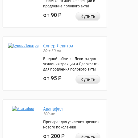
таблетке. Усиление эрекции и
продление полового акта!
от 90
Р
Купить
Супер Левитра
20 + 60 мг
В одной таблетке Левитра для
усиления эрекции и Дапоксетин
для продления полового акта!
от 95
Р
Купить
Аванафил
100 мг
Препарат для усиления эрекции
нового поколения!
от 200
Р
Купить