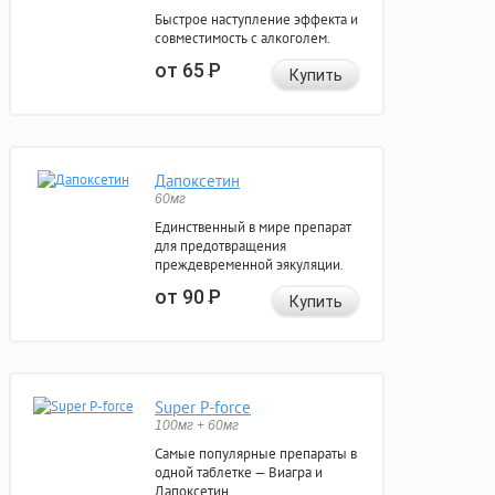
Быстрое наступление эффекта и
совместимость с алкоголем.
от 65
Р
Купить
Дапоксетин
60мг
Единственный в мире препарат
для предотвращения
преждевременной эякуляции.
от 90
Р
Купить
Super P-force
100мг + 60мг
Самые популярные препараты в
одной таблетке — Виагра и
Дапоксетин.