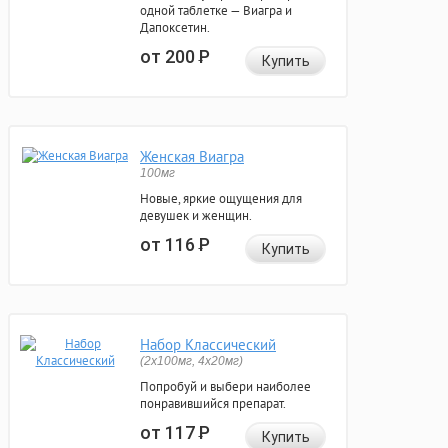
одной таблетке — Виагра и
Дапоксетин.
от 200
Р
Купить
Женская Виагра
100мг
Новые, яркие ощущения для
девушек и женщин.
от 116
Р
Купить
Набор Классический
(2x100мг, 4x20мг)
Попробуй и выбери наиболее
понравившийся препарат.
от 117
Р
Купить