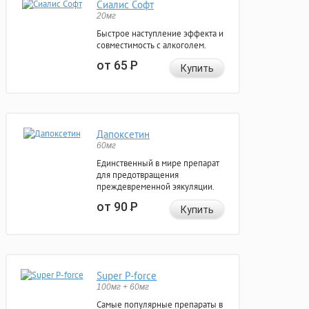
Сиалис Софт
20мг
Быстрое наступление эффекта и
совместимость с алкоголем.
от 65
Р
Купить
Дапоксетин
60мг
Единственный в мире препарат
для предотвращения
преждевременной эякуляции.
от 90
Р
Купить
Super P-force
100мг + 60мг
Самые популярные препараты в