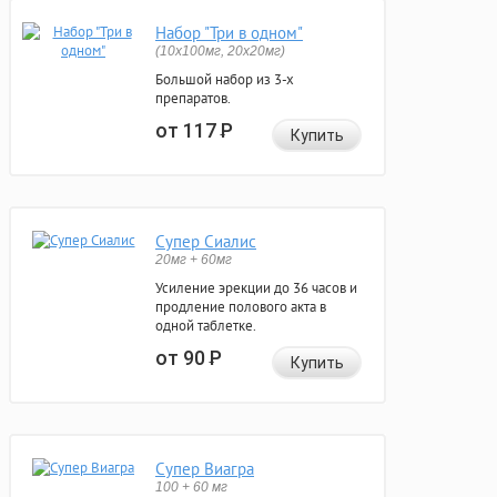
Набор "Три в одном"
(10x100мг, 20x20мг)
Большой набор из 3-х
препаратов.
от 117
Р
Купить
Супер Сиалис
20мг + 60мг
Усиление эрекции до 36 часов и
продление полового акта в
одной таблетке.
от 90
Р
Купить
Супер Виагра
100 + 60 мг