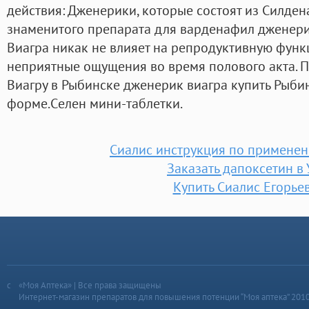
действия: Дженерики, которые состоят из Силден
знаменитого препарата для варденафил дженерик
Виагра никак не влияет на репродуктивную функ
неприятные ощущения во время полового акта. 
Виагру в Рыбинске дженерик виагра купить Рыби
форме.Cелен мини-таблетки.
Сиалис инструкция по применен
Заказать дапоксетин в
Купить Сиалис Егорье
«Моя Аптека» | Все права защищены
Интернет-магазин препаратов для повышения потенции “Моя аптека” 201