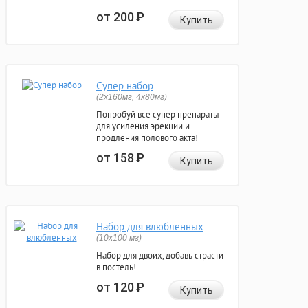
от 200
Р
Купить
Супер набор
(2х160мг, 4х80мг)
Попробуй все супер препараты
для усиления эрекции и
продления полового акта!
от 158
Р
Купить
Набор для влюбленных
(10х100 мг)
Набор для двоих, добавь страсти
в постель!
от 120
Р
Купить