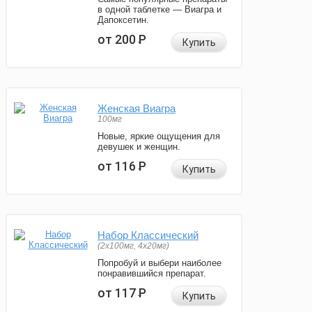
в одной таблетке — Виагра и
Дапоксетин.
от 200
Р
Купить
Женская Виагра
100мг
Новые, яркие ощущения для
девушек и женщин.
от 116
Р
Купить
Набор Классический
(2x100мг, 4x20мг)
Попробуй и выбери наиболее
понравившийся препарат.
от 117
Р
Купить