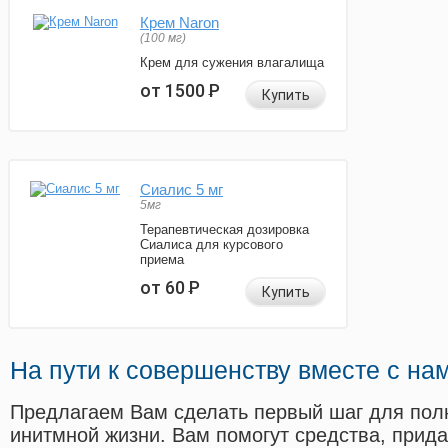
Крем Naron
(100 мг)
Крем для сужения влагалища
от 1500
Р
Купить
Сиалис 5 мг
5мг
Терапевтическая дозировка
Сиалиса для курсового
приема
от 60
Р
Купить
На пути к совершенству вместе с на
Предлагаем Вам сделать первый шаг для пол
инитмной жизни. Вам помогут средства, прид