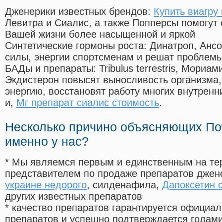
Дженерики известных брендов:
Купить виагру
Левитра и Сиалис, а также Попперсы помогут
Вашей жизни более насыщенной и яркой
Синтетические гормоны роста
: Динатроп, Анс
силы, энергии спортсменам и решат проблем
БАДы и препараты:
Tribulus terrestris, Мориа
Экдистерон повысят выносливость организма,
энергию, восстановят работу многих внутренн
и,
Мг препарат сиалис стоимость
.
Несколько причино объясняющих По
именно у нас?
* Мы являемся первым и единственным на те
представителем по продаже препаратов дже
украине недорого
, силденафила
,
Дапоксетин 
других известных препаратов
* качество препаратов гарантируется офици
препаратов и успешно подтверждается годам