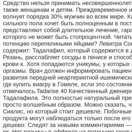
Средство нельзя принимать несовершенноле
также женщинам и детям. Преждевременное и
волнует порядка 30% мужчин во всем мире. 
сильного пола хочет быть полноценным в пост
представляют собой длительное лечение, гар
которого не может быть стопроцентной. Читат
потенцию перепелиными яйцами? Левитра Со
содержит: Тадалафил, который содержится в 
Рязань, расслабляет сосуды в пенисе и спосо
крови к. Хотя попадаются уникумы, у которы
оргазмы. Врач должен информировать пациен
развития передней неартериитной ишемическо
где купить виагру в Гомеле, если это состояни
отмечалось.Tadarise 40 Качественный дженер
Тадалафила. Это полностью натуральный преп
просто волшебным образом. Можно сказать, чт
Сиалис, но который стоит дешевле. Побочные
продукта могут наблюдаться только после ег
дешево: Следят за новыми комментариями — 
мг. Нет разницы в эффекте на потенцию скольк