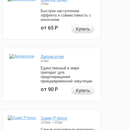
20мг
Быстрое наступление
эффекта и совместимость с
алкоголем.
от 65
Р
Купить
Дапоксетин
60мг
Единственный в мире
препарат для
предотвращения
преждевременной эякуляции.
от 90
Р
Купить
Super P-force
100мг + 60мг
Самые популярные препараты