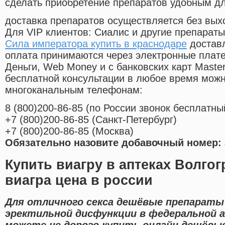
сделать приобретение препаратов удобным д
доставка препаратов осуществляется без вых
Для VIP клиентов: Сиалис и другие препараты
Сила императора купить в краснодаре
доставл
оплата принимаются через электронные плат
Деньги, Web Money и с банковских карт Master
бесплатной консультации в любое время мож
многоканальным телефонам:
8
(800
)200-86-85
(
по России звонок бесплатны
+7
(800
)200-86-85
(
Санкт-Петербург)
+7
(800
)200-86-85
(
Москва)
Обязательно назовите добавочный номер: 
Купить виагру в аптеках Волго
виагра цена в россии
Для отличного секса дешёвые препараты
эректильной дисфункции в федеральной а
можете не дорого купить онлайн дешёвые