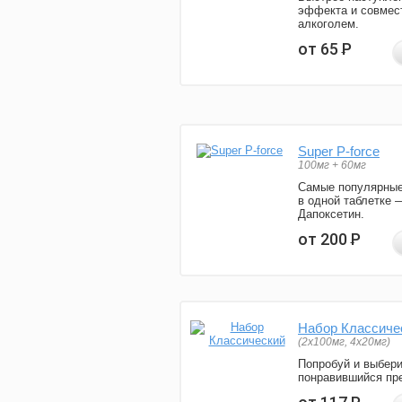
эффекта и совмес
алкоголем.
от 65
Р
Super P-force
100мг + 60мг
Самые популярные
в одной таблетке 
Дапоксетин.
от 200
Р
Набор Классиче
(2x100мг, 4x20мг)
Попробуй и выбер
понравившийся пре