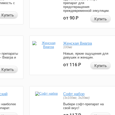
тимость с
препарат для
предотвращения
преждевременной эякуляции.
Купить
от 90
Р
Купить
Женская Виагра
100мг
 препараты
Новые, яркие ощущения для
— Виагра и
девушек и женщин.
от 116
Р
Купить
Купить
ский
Софт набор
(3x100мг, 3x20мг)
и наиболее
Выбери софт-препарат на
парат.
свой вкус!