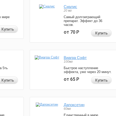
Сиалис
20 мг
в мире
Самый долгоиграющий
препарат. Эффект до 36
часов.
Купить
от 70
Р
Купить
Виагра Софт
100мг
а 5ть
Быстрое наступление
эффекта, уже через 20 минут.
от 65
Р
Купить
Купить
Дапоксетин
60мг
ние
Единственный в мире