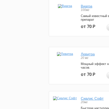
Виагра
100мг
Самый известный 
препарат
от 70
Р
Левитра
20 мг
Мощный эффект н
часов.
от 70
Р
Сиалис Софт
20мг
Быстрое наступле