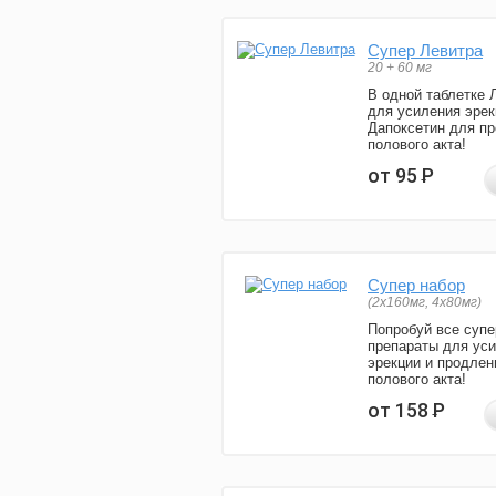
Супер Левитра
20 + 60 мг
В одной таблетке 
для усиления эрек
Дапоксетин для п
полового акта!
от 95
Р
Супер набор
(2х160мг, 4х80мг)
Попробуй все супе
препараты для ус
эрекции и продлен
полового акта!
от 158
Р