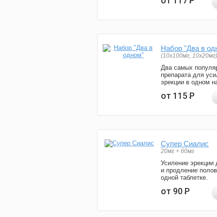
от 117
Р
Набор "Два в од
(10x100мг, 10x20мг
Два самых популя
препарата для уси
эрекции в одном н
от 115
Р
Супер Сиалис
20мг + 60мг
Усиление эрекции 
и продление полов
одной таблетке.
от 90
Р