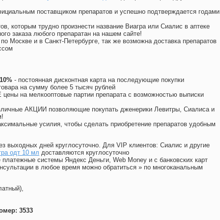
официальным поставщиком препаратов и успешно подтверждается годами
ов, которым трудно произнести название Виагра или Сиалис в аптеке
ого заказа любого препаратан на нашем сайте!
 по Москве и в Санкт-Петербурге, так же возможна доставка препаратов
ссом
 10%
- постоянная дисконтная карта на последующие покупки
товара на сумму более 5 тысяч рублей
цены на мелкооптовые партии препарата с возможностью выписки
различные АКЦИИ позволяющие покупать дженерики Левитры, Сиалиса и
!
ксимальные усилия, чтобы сделать приобретение препаратов удобным
ез выходных дней круглосуточно. Для VIP клиентов: Сиалис и другие
ра одт 10 мл
доставляются круглосуточно
 платежные системы Яндекс Деньги, Web Money и с банковских карт
консультации в любое время можно обратиться
»
по многоканальным
латный),
омер: 3533