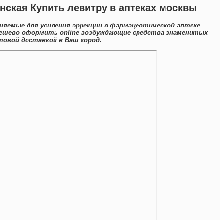
нская Купить левитру в аптеках москвы
еняемые для усиления эррекции в фармацевтической аптеке
 дешево оформить online возбуждающие средства знаменитых
товой доставкой в Ваш город.