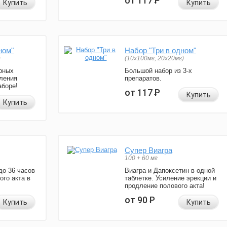
от 117
Р
Купить
Купить
ном"
Набор "Три в одном"
)
(10x100мг, 20x20мг)
рных
Большой набор из 3-х
ления
препаратов.
аборе!
от 117
Р
Купить
Купить
Супер Виагра
100 + 60 мг
до 36 часов
Виагра и Дапоксетин в одной
ого акта в
таблетке. Усиление эрекции и
продление полового акта!
от 90
Р
Купить
Купить