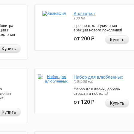
Аванафил
100 мг
Левитра
Препарат для усиления
ции и
эрекции нового поколения!
родления
от 200
Р
Купить
Купить
Набор для влюбленных
(10х100 мг)
р
Набор для двоих, добавь
иления
страсти в постель!
ия
от 120
Р
Купить
Купить