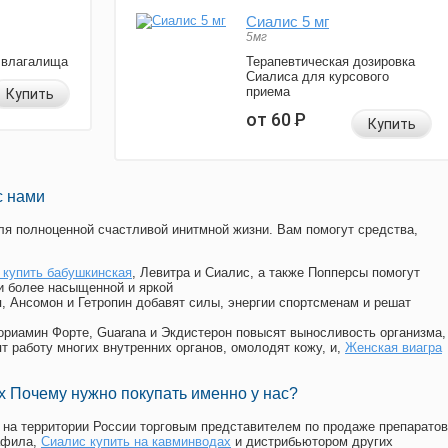
Сиалис 5 мг
5мг
 влагалища
Терапевтическая дозировка
Сиалиса для курсового
приема
Купить
от 60
Р
Купить
с нами
я полноценной счастливой инитмной жизни. Вам помогут средства,
 купить бабушкинская
, Левитра и Сиалис, а также Попперсы помогут
и более насыщенной и яркой
п, Ансомон и Гетропин добавят силы, энергии спортсменам и решат
, Мориамин Форте, Guarana и Экдистерон повысят выносливость организма,
т работу многих внутренних органов, омолодят кожу, и,
Женская виагра
 Почему нужно покупать именно у нас?
на территории России торговым представителем по продаже препаратов
афила
,
Сиалис купить на кавминводах
и дистрибьютором других