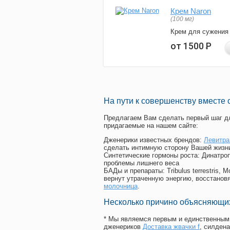
Крем Naron
(100 мг)
Крем для сужения
от 1500
Р
На пути к совершенству вместе 
Предлагаем Вам сделать первый шаг дл
придагаемые на нашем сайте:
Дженерики известных брендов:
Левитра
сделать интимную сторону Вашей жизн
Синтетические гормоны роста
: Динатро
проблемы лишнего веса
БАДы и препараты:
Tribulus terrestris
вернут утраченную энергию, восстановя
молочница
.
Несколько причино объясняющих
* Мы являемся первым и единственным 
дженериков
Доставка жвачки f
, силден