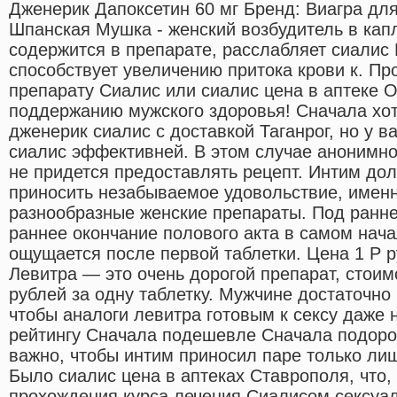
Дженерик Дапоксетин 60 мг Бренд: Виагра дл
Шпанская Мушка - женский возбудитель в кап
содержится в препарате, расслабляет сиалис 
способствует увеличению притока крови к. Пр
препарату Сиалис или сиалис цена в аптеке 
поддержанию мужского здоровья! Сначала хот
дженерик сиалис с доставкой Таганрог, но у ва
сиалис эффективней. В этом случае анонимно
не придется предоставлять рецепт. Интим дол
приносить незабываемое удовольствие, именн
разнообразные женские препараты. Под ранне
раннее окончание полового акта в самом нач
ощущается после первой таблетки. Цена 1 Р руб
Левитра — это очень дорогой препарат, стоимо
рублей за одну таблетку. Мужчине достаточно
чтобы аналоги левитра готовым к сексу даже
рейтингу Сначала подешевле Сначала подоро
важно, чтобы интим приносил паре только ли
Было сиалис цена в аптеках Ставрополя, что,
прохождения курса лечения Сиалисом сексуа