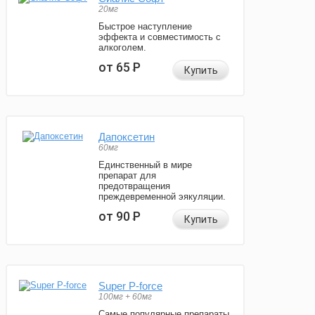
20мг
Быстрое наступление
эффекта и совместимость с
алкоголем.
от 65
Р
Купить
Дапоксетин
60мг
Единственный в мире
препарат для
предотвращения
преждевременной эякуляции.
от 90
Р
Купить
Super P-force
100мг + 60мг
Самые популярные препараты