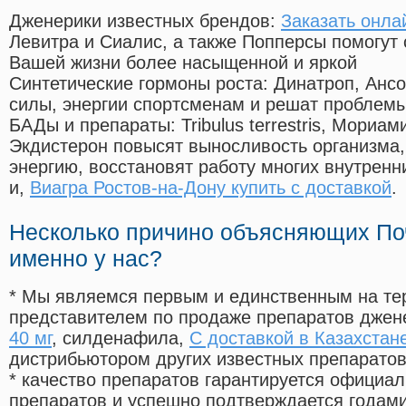
Дженерики известных брендов:
Заказать онла
Левитра и Сиалис, а также Попперсы помогут
Вашей жизни более насыщенной и яркой
Синтетические гормоны роста
: Динатроп, Анс
силы, энергии спортсменам и решат проблем
БАДы и препараты:
Tribulus terrestris, Мориа
Экдистерон повысят выносливость организма,
энергию, восстановят работу многих внутренн
и,
Виагра Ростов-на-Дону купить с доставкой
.
Несколько причино объясняющих По
именно у нас?
* Мы являемся первым и единственным на те
представителем по продаже препаратов дже
40 мг
, силденафила
,
С доставкой в Казахстане
дистрибьютором других известных препарато
* качество препаратов гарантируется офици
препаратов и успешно подтверждается годам