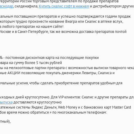
территории России торговым представителем по продаже препаратов
раснодар
, силденафила
,
Купить сиалис софт в нижнем
и дистрибьютором других
циальным поставщиком препаратов и успешно подтверждается годами продаж
 которым трудно произнести название Виагра или Сиалис в аптеке вслух,
 любого препаратан на нашем сайте!
Москве и в Санкт-Петербурге, так же возможна доставка препаратов почтой
- постоянная дисконтная карта на последующие покупки
0%
овара на сумму более 5 тысяч рублей
 на мелкооптовые партии препарата с возможностью выписки товарного чек
личные АКЦИИ позволяющие покупать дженерики Левитры, Сиалиса и
мальные усилия, чтобы сделать приобретение препаратов удобным для
ыходных дней круглосуточно. Для VIP клиентов: Сиалис и другие препараты дл
выпуска
доставляются круглосуточно
атежные системы Яндекс Деньги, Web Money и с банковских карт Master Card
юбое время можно обратиться
»
по многоканальным телефонам:
тный),