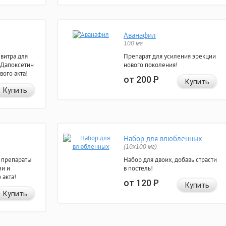
Аванафил
100 мг
евитра для
Препарат для усиления эрекции
 Дапоксетин
нового поколения!
вого акта!
от 200
Р
Купить
Купить
Набор для влюбленных
(10х100 мг)
 препараты
Набор для двоих, добавь страсти
ии и
в постель!
 акта!
от 120
Р
Купить
Купить