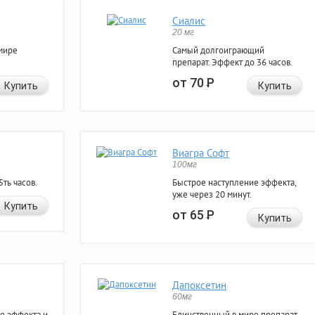
Сиалис
20 мг
мире
Самый долгоиграющий
препарат. Эффект до 36 часов.
от 70
Р
Купить
Купить
Виагра Софт
100мг
ть часов.
Быстрое наступление эффекта,
уже через 20 минут.
Купить
от 65
Р
Купить
Дапоксетин
60мг
е эффекта и
Единственный в мире препарат