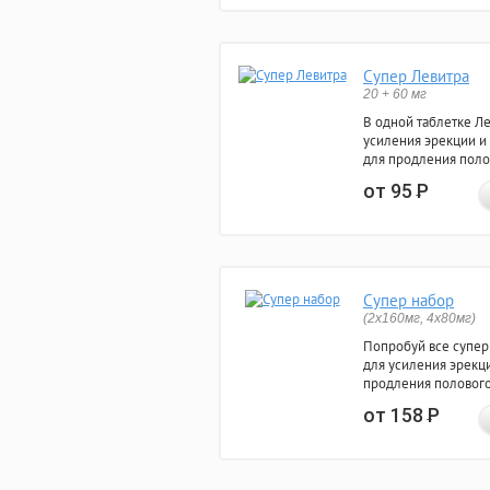
Супер Левитра
20 + 60 мг
В одной таблетке Л
усиления эрекции и
для продления поло
от 95
Р
Супер набор
(2х160мг, 4х80мг)
Попробуй все супер
для усиления эрекц
продления полового
от 158
Р