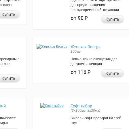
коголем.
для предотвращения
преждевременной эякуляции.
Купить
от 90
Р
Купить
Женская Виагра
100мг
препараты в
Новые, яркие ощущения для
агра и
девушек и женщин.
от 116
Р
Купить
Купить
кий
Софт набор
(3x100мг, 3x20мг)
 наиболее
Выбери софт-препарат на свой
арат.
вкус!