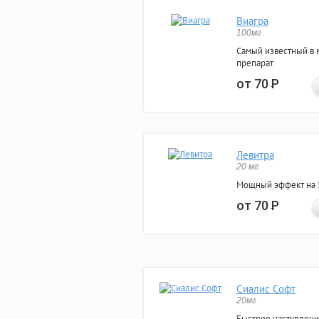
Виагра
100мг
Самый известный в 
препарат
от 70
Р
Левитра
20 мг
Мощный эффект на 5
от 70
Р
Сиалис Софт
20мг
Быстрое наступлени