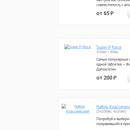
совместимость с ал
от 65
Р
Super P-force
100мг + 60мг
Самые популярные 
одной таблетке — Ви
Дапоксетин.
от 200
Р
Набор Классичес
(2x100мг, 4x20мг)
Попробуй и выбери
понравившийся преп