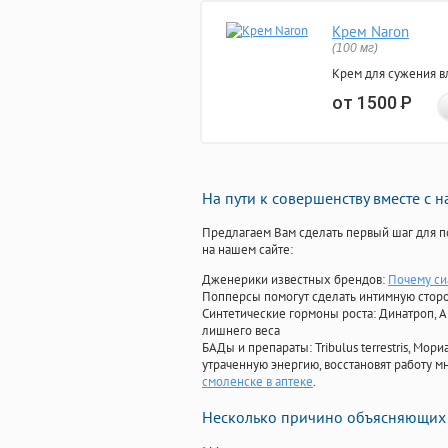
Крем Naron
(100 мг)
Крем для сужения в
от 1500
Р
На пути к совершенству вместе с 
Предлагаем Вам сделать первый шаг для п
на нашем сайте:
Дженерики известных брендов:
Почему си
Попперсы помогут сделать интимную стор
Синтетические гормоны роста
: Динатроп, 
лишнего веса
БАДы и препараты:
Tribulus terrestris, М
утраченную энергию, восстановят работу мн
смоленске в аптеке
.
Несколько причино объясняющих 