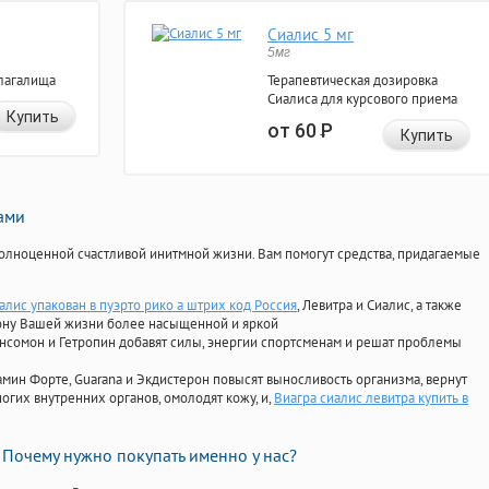
Сиалис 5 мг
5мг
лагалища
Терапевтическая дозировка
Сиалиса для курсового приема
Купить
от 60
Р
Купить
нами
олноценной счастливой инитмной жизни. Вам помогут средства, придагаемые
алис упакован в пуэрто рико а штрих код Россия
, Левитра и Сиалис, а также
ону Вашей жизни более насыщенной и яркой
Ансомон и Гетропин добавят силы, энергии спортсменам и решат проблемы
ориамин Форте, Guarana и Экдистерон повысят выносливость организма, вернут
огих внутренних органов, омолодят кожу, и,
Виагра сиалис левитра купить в
Почему нужно покупать именно у нас?