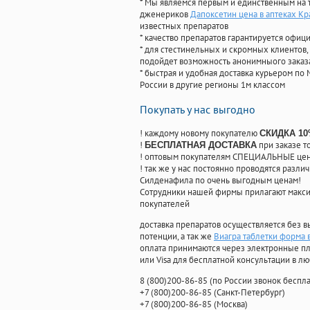
* Мы являемся первым и единственным на 
дженериков
Дапоксетин цена в аптеках К
известных препаратов
* качество препаратов гарантируется офи
* для стестинельных и скромных клиентов,
подойдет возможность анонимныого заказа
* быстрая и удобная доставка курьером по 
России в другие регионы 1м классом
Покупать у нас выгодно
! каждому новому покупателю
СКИДКА 1
!
при заказе т
БЕСПЛАТНАЯ ДОСТАВКА
! оптовым покупателям СПЕЦИАЛЬНЫЕ цены
! так же у нас постоянно проводятся раз
Силденафила по очень выгодным ценам!
Cотрудники нашей фирмы прилагают макси
покупателей
доставка препаратов осуществляется без в
потенции, а так же
Виагра таблетки форма 
оплата принимаются через электронные пл
или Visa для бесплатной консультации в л
8
(800
)200-86-85
(
по России звонок беспла
+7
(800
)200-86-85
(
Санкт-Петербург)
+7
(800
)200-86-85
(
Москва)