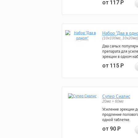
от 117
Р
Набор "Два в одн
(10x100мг, 10x20мг
Два самых популяр
препарата для усил
эрекции в одном на
от 115
Р
Супер Сиалис
20мг + 60мг
Усиление эрекции до
продление полового
одной таблетке.
от 90
Р