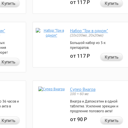
от 117
Р
Купить
Купить
ом"
Набор "Три в одном"
)
(10x100мг, 20x20мг)
ных
Большой набор из 3-х
ения
препаратов.
боре!
от 117
Р
Купить
Купить
Супер Виагра
100 + 60 мг
 36 часов и
Виагра и Дапоксетин в одной
 акта в
таблетке. Усиление эрекции и
продление полового акта!
от 90
Р
Купить
Купить