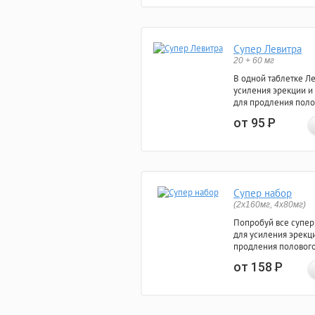
Супер Левитра
20 + 60 мг
В одной таблетке Л
усиления эрекции и
для продления поло
от 95
Р
Супер набор
(2х160мг, 4х80мг)
Попробуй все супер
для усиления эрекц
продления полового
от 158
Р