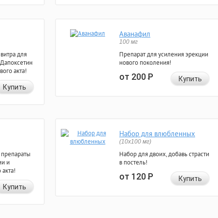
Аванафил
100 мг
евитра для
Препарат для усиления эрекции
 Дапоксетин
нового поколения!
вого акта!
от 200
Р
Купить
Купить
Набор для влюбленных
(10х100 мг)
 препараты
Набор для двоих, добавь страсти
ии и
в постель!
 акта!
от 120
Р
Купить
Купить