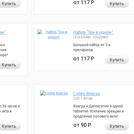
от 117
Р
Купить
Купить
ом"
Набор "Три в одном"
)
(10x100мг, 20x20мг)
ных
Большой набор из 3-х
ения
препаратов.
боре!
от 117
Р
Купить
Купить
Супер Виагра
100 + 60 мг
 36 часов и
Виагра и Дапоксетин в одной
 акта в
таблетке. Усиление эрекции и
продление полового акта!
от 90
Р
Купить
Купить