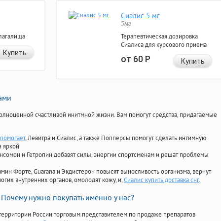
Сиалис 5 мг
5мг
лагалища
Терапевтическая дозировка
Сиалиса для курсового приема
Купить
от 60
Р
Купить
нами
олноценной счастливой инитмной жизни. Вам помогут средства, придагаемые
 помогает
, Левитра и Сиалис, а также Попперсы помогут сделать интимную
и яркой
Ансомон и Гетропин добавят силы, энергии спортсменам и решат проблемы
ориамин Форте, Guarana и Экдистерон повысят выносливость организма, вернут
огих внутренних органов, омолодят кожу, и,
Сиалис купить доставка снг
.
Почему нужно покупать именно у нас?
территории России торговым представителем по продаже препаратов