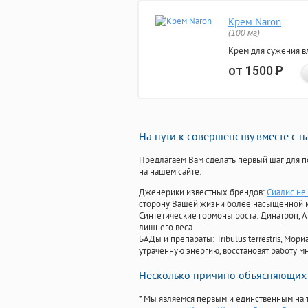
Крем Naron
(100 мг)
Крем для сужения в
от 1500
Р
На пути к совершенству вместе с 
Предлагаем Вам сделать первый шаг для п
на нашем сайте:
Дженерики известных брендов:
Сиалис не
сторону Вашей жизни более насыщенной 
Синтетические гормоны роста
: Динатроп, 
лишнего веса
БАДы и препараты:
Tribulus terrestris, М
утраченную энергию, восстановят работу мн
Несколько причино объясняющих 
* Мы являемся первым и единственным на 