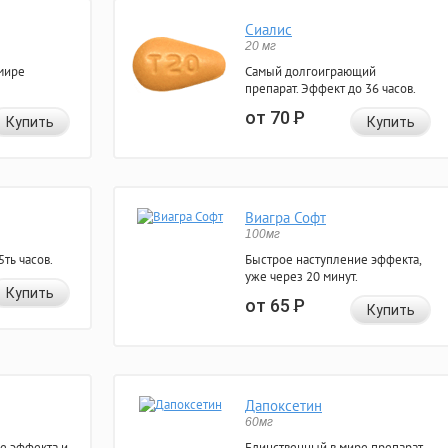
Сиалис
20 мг
мире
Самый долгоиграющий
препарат. Эффект до 36 часов.
от 70
Р
Купить
Купить
Виагра Софт
100мг
ть часов.
Быстрое наступление эффекта,
уже через 20 минут.
Купить
от 65
Р
Купить
Дапоксетин
60мг
е эффекта и
Единственный в мире препарат