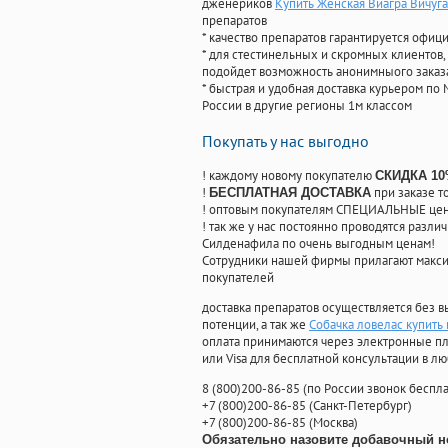
дженериков
Купить Женская Виагра Вичуга
препаратов
* качество препаратов гарантируется офи
* для стестинельных и скромных клиентов,
подойдет возможность анонимныого заказа
* быстрая и удобная доставка курьером по 
России в другие регионы 1м классом
Покупать у нас выгодно
! каждому новому покупателю
СКИДКА 1
!
при заказе т
БЕСПЛАТНАЯ ДОСТАВКА
! оптовым покупателям СПЕЦИАЛЬНЫЕ цены
! так же у нас постоянно проводятся раз
Силденафила по очень выгодным ценам!
Cотрудники нашей фирмы прилагают макси
покупателей
доставка препаратов осуществляется без в
потенции, а так же
Собачка ловелас купить 
оплата принимаются через электронные пл
или Visa для бесплатной консультации в л
8
(800
)200-86-85
(
по России звонок беспла
+7
(800
)200-86-85
(
Санкт-Петербург)
+7
(800
)200-86-85
(
Москва)
Обязательно назовите добавочный н