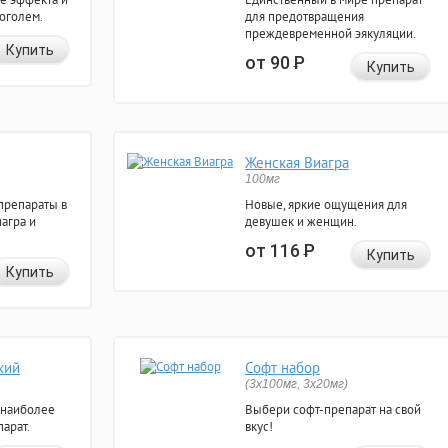
коголем.
для предотвращения
преждевременной эякуляции.
Купить
от 90
Р
Купить
Женская Виагра
100мг
препараты в
Новые, яркие ощущения для
агра и
девушек и женщин.
от 116
Р
Купить
Купить
кий
Софт набор
(3x100мг, 3x20мг)
 наиболее
Выбери софт-препарат на свой
арат.
вкус!