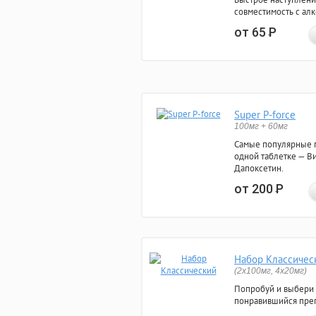
совместимость с ал
от 65
Р
Super P-force
100мг + 60мг
Самые популярные 
одной таблетке — Ви
Дапоксетин.
от 200
Р
Набор Классичес
(2x100мг, 4x20мг)
Попробуй и выбери
понравившийся преп