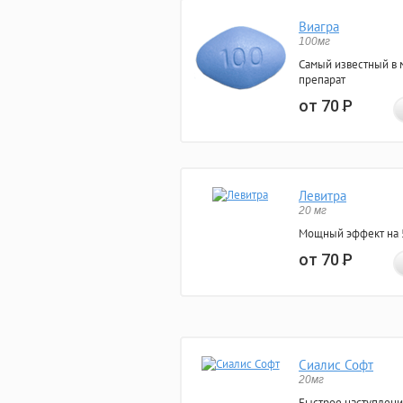
Виагра
100мг
Самый известный в 
препарат
от 70
Р
Левитра
20 мг
Мощный эффект на 5
от 70
Р
Сиалис Софт
20мг
Быстрое наступлени