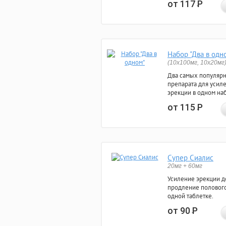
от 117
Р
Набор "Два в одн
(10x100мг, 10x20мг
Два самых популяр
препарата для усил
эрекции в одном на
от 115
Р
Супер Сиалис
20мг + 60мг
Усиление эрекции до
продление полового
одной таблетке.
от 90
Р