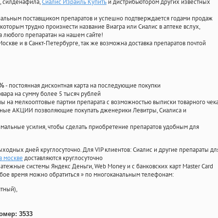
, силденафила
,
Сиалис Израиль Купить
и дистрибьютором других известных
циальным поставщиком препаратов и успешно подтверждается годами продаж
 которым трудно произнести название Виагра или Сиалис в аптеке вслух,
 любого препаратан на нашем сайте!
Москве и в Санкт-Петербурге, так же возможна доставка препаратов почтой
- постоянная дисконтная карта на последующие покупки
0%
овара на сумму более 5 тысяч рублей
 на мелкооптовые партии препарата с возможностью выписки товарного чек
личные АКЦИИ позволяющие покупать дженерики Левитры, Сиалиса и
мальные усилия, чтобы сделать приобретение препаратов удобным для
ыходных дней круглосуточно. Для VIP клиентов: Сиалис и другие препараты дл
в москве
доставляются круглосуточно
атежные системы Яндекс Деньги, Web Money и с банковских карт Master Card
юбое время можно обратиться
»
по многоканальным телефонам:
тный),
омер: 3533