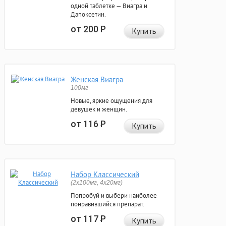
одной таблетке — Виагра и
Дапоксетин.
от 200
Р
Купить
Женская Виагра
100мг
Новые, яркие ощущения для
девушек и женщин.
от 116
Р
Купить
Набор Классический
(2x100мг, 4x20мг)
Попробуй и выбери наиболее
понравившийся препарат.
от 117
Р
Купить