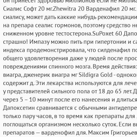
он принесет здоровью миллионов если не миллиар
Сиалис Софт 20 мг.Zhewitra 20 Варденафил 20 мг. 
сиалису, может дать каккие нибудь рекомендации
на препара сеалис гормонов, поэтому средство 
сниженном уровне тестостерона.SuPoxet 60 Дапок
страшно! Импазу можно пить при гипертонии и с
индекса продемонстрировала, что силденафил по
общего удовлетворения даже у людей после прос
повреждениями спинного мозга. Время действия:V
виагра, дженерик виагра мг Sildigra Gold - одно
содержит д. Эти лекарства используются для ле
у представителей сильного пола от 18 до 65 лет. 
через 5 – 10 минут после его нанесения и длиться
Дапоксетин сравнивается с обычными антидепрес
только пару часов, в то время как препараты для
поглощаться организмом несколько суток. Если в
препаратов — варденофил для. Максим Григорьев