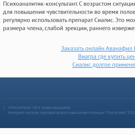
Психоаналитик-консультант. С возрастом ситуаци
для повышения чувствительности во время поло
регулярно использовать препарат Сиалис. Это мо
размера члена, слабой эрекции, раннего изверже
Заказать онлайн Аванафил
Виагра где купить це
Сиалис долгое примен
«Моя Аптека» | Все права защищены
Интернет-магазин препаратов для повышения потенции “Моя аптека” 201