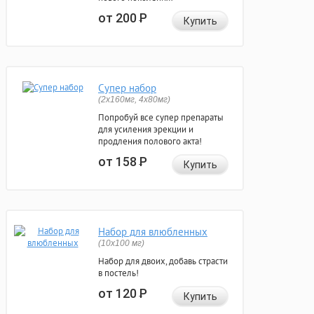
от 200
Р
Купить
Супер набор
(2х160мг, 4х80мг)
Попробуй все супер препараты
для усиления эрекции и
продления полового акта!
от 158
Р
Купить
Набор для влюбленных
(10х100 мг)
Набор для двоих, добавь страсти
в постель!
от 120
Р
Купить