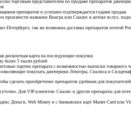
оссии торговым представителем по продаже препаратов дженер
ов
авщиком препаратов и успешно подтверждается годами продаж
но произнести название Виагра или Сиалис в аптеке вслух, под
нкт-Петербурге, так же возможна доставка препаратов почтой Ро
ая дисконтная карта на последующие покупки
му более 5 тысяч рублей
овые партии препарата с возможностью выписки товарного ч
 позволяющие покупать дженерики Левитры, Сиалиса и Силдена
обы сделать приобретение препаратов удобным для покупателей
суточно. Для VIP клиентов: Сиалис и другие препараты для поте
екс Деньги, Web Money и с банковских карт Master Card или Vi