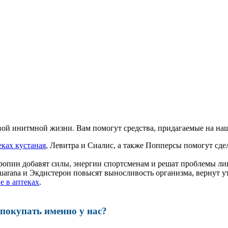
ой инитмной жизни. Вам помогут средства, придагаемые на наш
еках кустаная
, Левитра и Сиалис, а также Попперсы помогут с
ропин добавят силы, энергии спортсменам и решат проблемы ли
, Guarana и Экдистерон повысят выносливость организма, вернут
е в аптеках
.
окупать именно у нас?