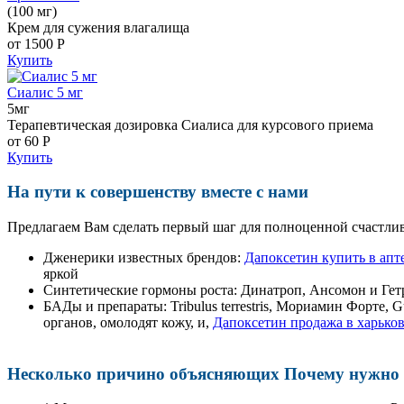
(100 мг)
Крем для сужения влагалища
от 1500
Р
Купить
Сиалис 5 мг
5мг
Терапевтическая дозировка Сиалиса для курсового приема
от 60
Р
Купить
На пути к совершенству вместе с нами
Предлагаем Вам сделать первый шаг для полноценной счастлив
Дженерики известных брендов:
Дапоксетин купить в апт
яркой
Синтетические гормоны роста
: Динатроп, Ансомон и Гет
БАДы и препараты:
Tribulus terrestris, Мориамин Форте
органов, омолодят кожу, и,
Дапоксетин продажа в харьков
Несколько причино объясняющих Почему нужно п