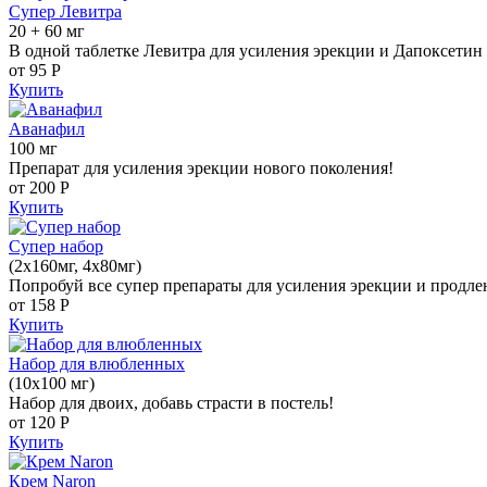
Супер Левитра
20 + 60 мг
В одной таблетке Левитра для усиления эрекции и Дапоксетин 
от 95
Р
Купить
Аванафил
100 мг
Препарат для усиления эрекции нового поколения!
от 200
Р
Купить
Супер набор
(2х160мг, 4х80мг)
Попробуй все супер препараты для усиления эрекции и продле
от 158
Р
Купить
Набор для влюбленных
(10х100 мг)
Набор для двоих, добавь страсти в постель!
от 120
Р
Купить
Крем Naron