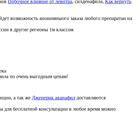
иков
Побочное влияние от левитра
, силденафила
,
Как вернуть
ойдет возможность анонимныого заказа любого препаратан на
ссии в другие регионы 1м классом
ека
фила по очень выгодным ценам!
нции, а так же
Дженерик аванафил
доставляются
sa для бесплатной консультации в любое время можно