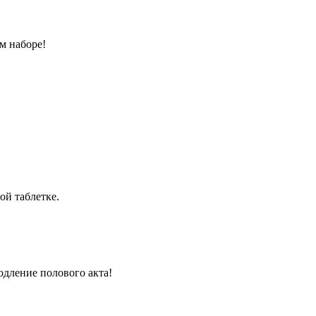
м наборе!
ой таблетке.
одление полового акта!