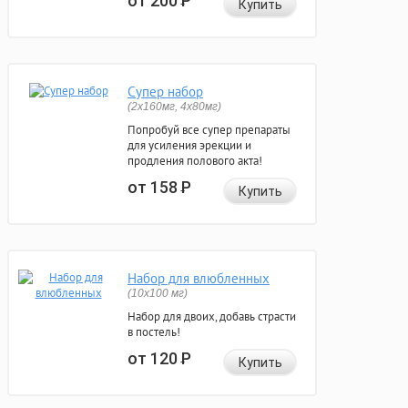
от 200
Р
Купить
Супер набор
(2х160мг, 4х80мг)
Попробуй все супер препараты
для усиления эрекции и
продления полового акта!
от 158
Р
Купить
Набор для влюбленных
(10х100 мг)
Набор для двоих, добавь страсти
в постель!
от 120
Р
Купить