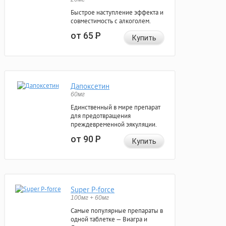
Быстрое наступление эффекта и
совместимость с алкоголем.
от 65
Р
Купить
Дапоксетин
60мг
Единственный в мире препарат
для предотвращения
преждевременной эякуляции.
от 90
Р
Купить
Super P-force
100мг + 60мг
Самые популярные препараты в
одной таблетке — Виагра и