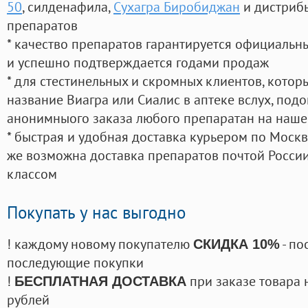
50
, силденафила
,
Сухагра Биробиджан
и дистриб
препаратов
* качество препаратов гарантируется официаль
и успешно подтверждается годами продаж
* для стестинельных и скромных клиентов, кото
название Виагра или Сиалис в аптеке вслух, под
анонимныого заказа любого препаратан на наше
* быстрая и удобная доставка курьером по Москве
же возможна доставка препаратов почтой России
классом
Покупать у нас выгодно
! каждому новому покупателю
- по
СКИДКА 10%
последующие покупки
!
при заказе товара 
БЕСПЛАТНАЯ ДОСТАВКА
рублей