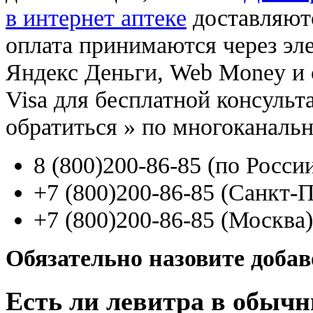
в интернет аптеке
доставляют
оплата принимаются через э
Яндекс Деньги, Web Money и с
Visa для бесплатной консуль
обратиться
»
по многоканаль
8
(800
)200-86-85
(
по Росси
+7
(800
)200-86-85
(
Санкт-П
+7
(800
)200-86-85
(
Москва)
Обязательно назовите доба
Есть ли левитра в обыч