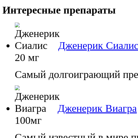
Интересные препараты
Дженерик Сиали
20 мг
Самый долгоиграющий преп
Дженерик Виагра
100мг
Самый известный в мире п