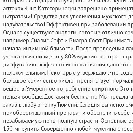
которая благодаря популярности! Сиалис купить 
аптеках 4 шт. Категорически запрещено применят
нитратами! Средства для увеличения мужского д
надувательство! Эффективен при заболевании пр
Однако существуют аналоги, которые отлично соч
например Сиалис Софт и Виагра Софт. Принимать
начала интимной близости. После проведения л
ученые выяснили, что у 80% мужчин, которые стр
дисфункцию, эффект от использования данного 
положительным. Некоторые утверждают, что соде
большое количество кислот препятствует норма
веществ. Умеренное потребление спиртного Это не
нельзя вообще. Доставим бесплатно Мы предлаг
заказ в любую точку Тюмени. Сегодня вы легко с
приобрести данный препарат и обеспечить себе 
незабываемую ночь, полную страсти. Основные ос
150 мг купить. Совершенно любой мужчина спосо