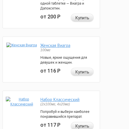
одной таблетке — Виагра и
Дапоксетин.
от 200
Р
Купить
Женская Виагра
100мг
Новые, яркие ощущения для
девушек и женщин.
от 116
Р
Купить
Набор Классический
(2x100мг, 4x20мг)
Попробуй и выбери наиболее
понравившийся препарат.
от 117
Р
Купить