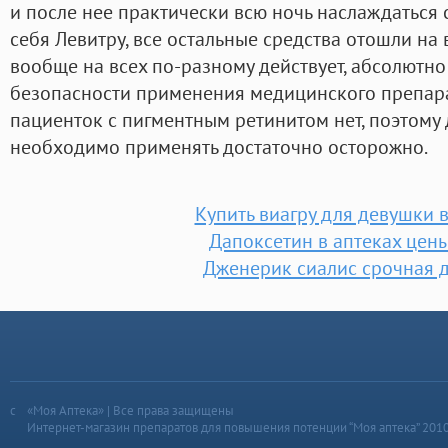
и после нее практически всю ночь наслаждаться 
себя Левитру, все остальные средства отошли на
вообще на всех по-разному действует, абсолютно
безопасности применения медицинского препара
пациенток с пигментным ретинитом нет, поэтому
необходимо применять достаточно осторожно.
Купить виагру для девушки 
Дапоксетин в аптеках цен
Дженерик сиалис срочная 
«Моя Аптека» | Все права защищены
Интернет-магазин препаратов для повышения потенции “Моя аптека” 201