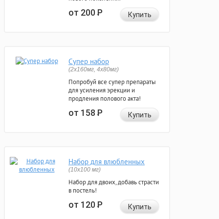
от 200
Р
Купить
Супер набор
(2х160мг, 4х80мг)
Попробуй все супер препараты
для усиления эрекции и
продления полового акта!
от 158
Р
Купить
Набор для влюбленных
(10х100 мг)
Набор для двоих, добавь страсти
в постель!
от 120
Р
Купить