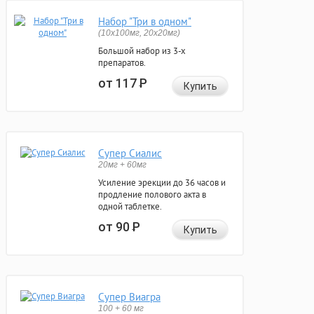
Набор "Три в одном"
(10x100мг, 20x20мг)
Большой набор из 3-х
препаратов.
от 117
Р
Купить
Супер Сиалис
20мг + 60мг
Усиление эрекции до 36 часов и
продление полового акта в
одной таблетке.
от 90
Р
Купить
Супер Виагра
100 + 60 мг