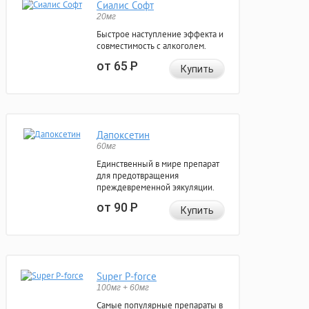
Сиалис Софт
20мг
Быстрое наступление эффекта и
совместимость с алкоголем.
от 65
Р
Купить
Дапоксетин
60мг
Единственный в мире препарат
для предотвращения
преждевременной эякуляции.
от 90
Р
Купить
Super P-force
100мг + 60мг
Самые популярные препараты в