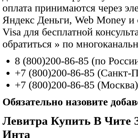
оплата принимаются через э
Яндекс Деньги, Web Money и с
Visa для бесплатной консуль
обратиться
»
по многоканаль
8
(800
)200-86-85
(
по Росси
+7
(800
)200-86-85
(
Санкт-П
+7
(800
)200-86-85
(
Москва)
Обязательно назовите доба
Левитра Купить В Чите 
Инта