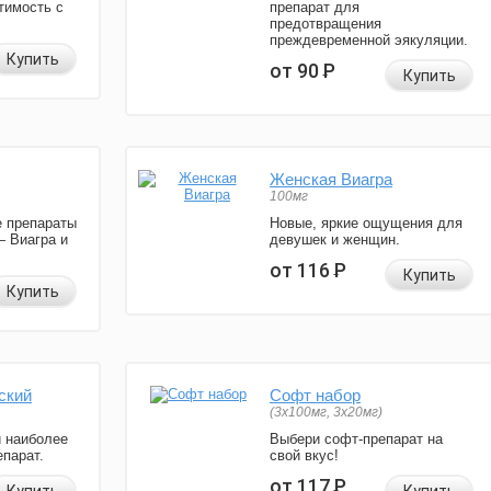
тимость с
препарат для
предотвращения
преждевременной эякуляции.
Купить
от 90
Р
Купить
Женская Виагра
100мг
 препараты
Новые, яркие ощущения для
— Виагра и
девушек и женщин.
от 116
Р
Купить
Купить
ский
Софт набор
(3x100мг, 3x20мг)
и наиболее
Выбери софт-препарат на
парат.
свой вкус!
от 117
Р