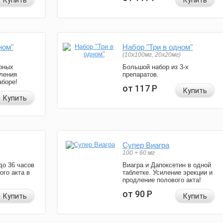
Купить
Купить
ном"
Набор "Три в одном"
)
(10x100мг, 20x20мг)
рных
Большой набор из 3-х
ления
препаратов.
аборе!
от 117
Р
Купить
Купить
Супер Виагра
100 + 60 мг
до 36 часов
Виагра и Дапоксетин в одной
ого акта в
таблетке. Усиление эрекции и
продление полового акта!
от 90
Р
Купить
Купить