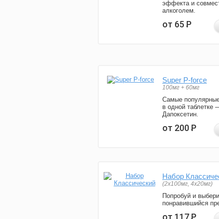
эффекта и совмес
алкоголем.
от 65
Р
Super P-force
100мг + 60мг
Самые популярные
в одной таблетке 
Дапоксетин.
от 200
Р
Набор Классиче
(2x100мг, 4x20мг)
Попробуй и выбер
понравившийся пре
от 117
Р