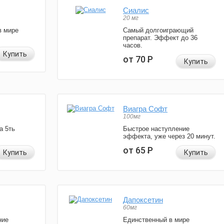
Сиалис
20 мг
в мире
Самый долгоиграющий
препарат. Эффект до 36
часов.
Купить
от 70
Р
Купить
Виагра Софт
100мг
а 5ть
Быстрое наступление
эффекта, уже через 20 минут.
от 65
Р
Купить
Купить
Дапоксетин
60мг
ние
Единственный в мире