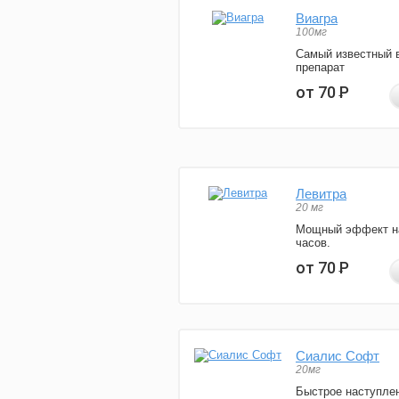
Виагра
100мг
Самый известный 
препарат
от 70
Р
Левитра
20 мг
Мощный эффект н
часов.
от 70
Р
Сиалис Софт
20мг
Быстрое наступле