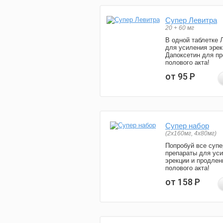
Супер Левитра
20 + 60 мг
В одной таблетке 
для усиления эрек
Дапоксетин для п
полового акта!
от 95
Р
Супер набор
(2х160мг, 4х80мг)
Попробуй все супе
препараты для ус
эрекции и продлен
полового акта!
от 158
Р