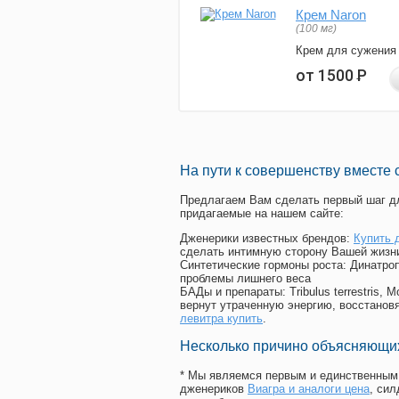
Крем Naron
(100 мг)
Крем для сужения
от 1500
Р
На пути к совершенству вместе 
Предлагаем Вам сделать первый шаг дл
придагаемые на нашем сайте:
Дженерики известных брендов:
Купить 
сделать интимную сторону Вашей жизн
Синтетические гормоны роста
: Динатро
проблемы лишнего веса
БАДы и препараты:
Tribulus terrestris
вернут утраченную энергию, восстановя
левитра купить
.
Несколько причино объясняющих
* Мы являемся первым и единственным 
дженериков
Виагра и аналоги цена
, си