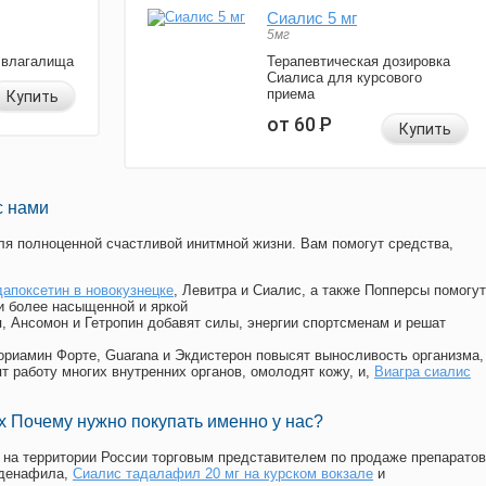
Сиалис 5 мг
5мг
 влагалища
Терапевтическая дозировка
Сиалиса для курсового
приема
Купить
от 60
Р
Купить
с нами
я полноценной счастливой инитмной жизни. Вам помогут средства,
дапоксетин в новокузнецке
, Левитра и Сиалис, а также Попперсы помогут
и более насыщенной и яркой
п, Ансомон и Гетропин добавят силы, энергии спортсменам и решат
, Мориамин Форте, Guarana и Экдистерон повысят выносливость организма,
т работу многих внутренних органов, омолодят кожу, и,
Виагра сиалис
 Почему нужно покупать именно у нас?
на территории России торговым представителем по продаже препаратов
лденафила
,
Сиалис тадалафил 20 мг на курском вокзале
и