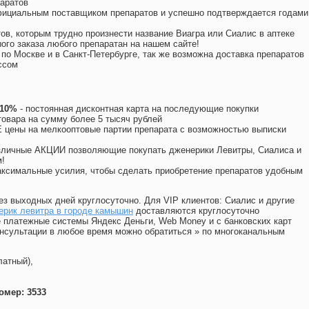
аратов
официальным поставщиком препаратов и успешно подтверждается годами
ов, которым трудно произнести название Виагра или Сиалис в аптеке
ого заказа любого препаратан на нашем сайте!
 по Москве и в Санкт-Петербурге, так же возможна доставка препаратов
ссом
 10%
- постоянная дисконтная карта на последующие покупки
товара на сумму более 5 тысяч рублей
цены на мелкооптовые партии препарата с возможностью выписки
различные АКЦИИ позволяющие покупать дженерики Левитры, Сиалиса и
!
ксимальные усилия, чтобы сделать приобретение препаратов удобным
ез выходных дней круглосуточно. Для VIP клиентов: Сиалис и другие
ерик левитра в городе камышин
доставляются круглосуточно
 платежные системы Яндекс Деньги, Web Money и с банковских карт
консультации в любое время можно обратиться
»
по многоканальным
латный),
омер: 3533