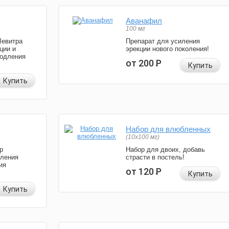
Аванафил
100 мг
Левитра
Препарат для усиления
ции и
эрекции нового поколения!
родления
от 200
Р
Купить
Купить
Набор для влюбленных
(10х100 мг)
р
Набор для двоих, добавь
иления
страсти в постель!
ия
от 120
Р
Купить
Купить