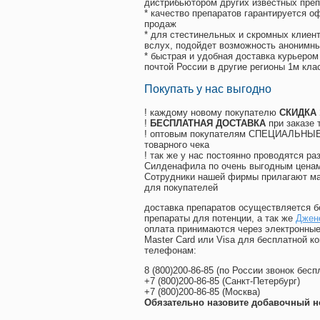
дистрибьютором других известных преп
* качество препаратов гарантируется 
продаж
* для стестинельных и скромных клиент
вслух, подойдет возможность анонимны
* быстрая и удобная доставка курьером
почтой России в другие регионы 1м кла
Покупать у нас выгодно
! каждому новому покупателю
СКИДКА
!
БЕСПЛАТНАЯ ДОСТАВКА
при заказе 
! оптовым покупателям СПЕЦИАЛЬНЫЕ 
товарного чека
! так же у нас постоянно проводятся 
Силденафила по очень выгодным ценам
Cотрудники нашей фирмы прилагают ма
для покупателей
доставка препаратов осуществляется б
препараты для потенции, а так же
Джен
оплата принимаются через электронные
Master Card или Visa для бесплатной 
телефонам:
8
(800
)200-86-85
(
по России звонок бесп
+7
(800
)200-86-85
(
Санкт-Петербург)
+7
(800
)200-86-85
(
Москва)
Обязательно назовите добавочный н