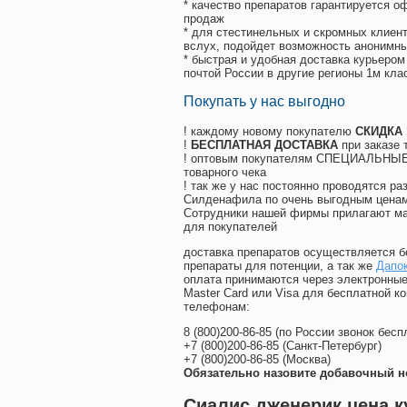
* качество препаратов гарантируется 
продаж
* для стестинельных и скромных клиент
вслух, подойдет возможность анонимны
* быстрая и удобная доставка курьером
почтой России в другие регионы 1м кла
Покупать у нас выгодно
! каждому новому покупателю
СКИДКА
!
БЕСПЛАТНАЯ ДОСТАВКА
при заказе 
! оптовым покупателям СПЕЦИАЛЬНЫЕ 
товарного чека
! так же у нас постоянно проводятся 
Силденафила по очень выгодным ценам
Cотрудники нашей фирмы прилагают ма
для покупателей
доставка препаратов осуществляется б
препараты для потенции, а так же
Дапок
оплата принимаются через электронные
Master Card или Visa для бесплатной 
телефонам:
8
(800
)200-86-85
(
по России звонок бесп
+7
(800
)200-86-85
(
Санкт-Петербург)
+7
(800
)200-86-85
(
Москва)
Обязательно назовите добавочный н
Сиалис дженерик цена к