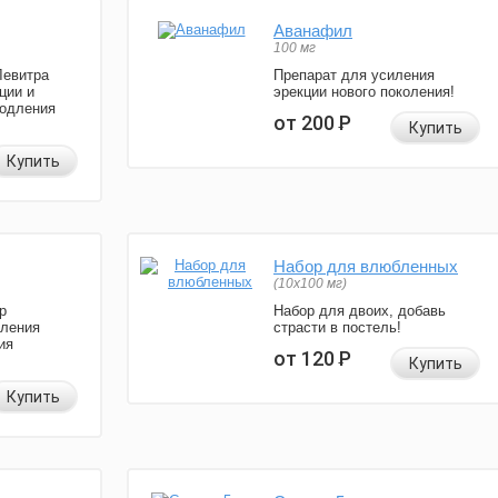
Аванафил
100 мг
Левитра
Препарат для усиления
ции и
эрекции нового поколения!
родления
от 200
Р
Купить
Купить
Набор для влюбленных
(10х100 мг)
р
Набор для двоих, добавь
иления
страсти в постель!
ия
от 120
Р
Купить
Купить