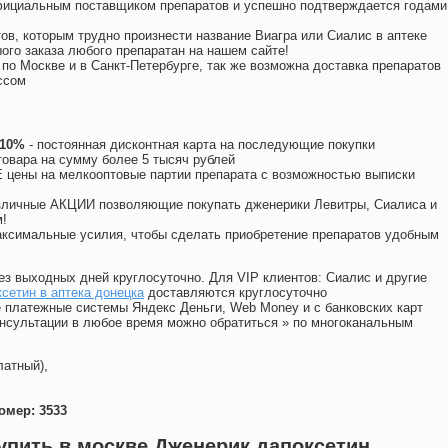
официальным поставщиком препаратов и успешно подтверждается годами
ов, которым трудно произнести название Виагра или Сиалис в аптеке
ого заказа любого препаратан на нашем сайте!
 по Москве и в Санкт-Петербурге, так же возможна доставка препаратов
ссом
 10%
- постоянная дисконтная карта на последующие покупки
товара на сумму более 5 тысяч рублей
цены на мелкооптовые партии препарата с возможностью выписки
различные АКЦИИ позволяющие покупать дженерики Левитры, Сиалиса и
!
ксимальные усилия, чтобы сделать приобретение препаратов удобным
ез выходных дней круглосуточно. Для VIP клиентов: Сиалис и другие
сетин в аптека донецка
доставляются круглосуточно
 платежные системы Яндекс Деньги, Web Money и с банковских карт
консультации в любое время можно обратиться
»
по многоканальным
латный),
омер: 3533
упить в москве Дженерик дапоксетин