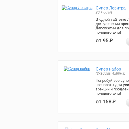
Супер Левитра
20 + 60 мг
В одной таблетке 
для усиления эрек
Дапоксетин для п
полового акта!
от 95
Р
Супер набор
(2х160мг, 4х80мг)
Попробуй все супе
препараты для ус
эрекции и продлен
полового акта!
от 158
Р