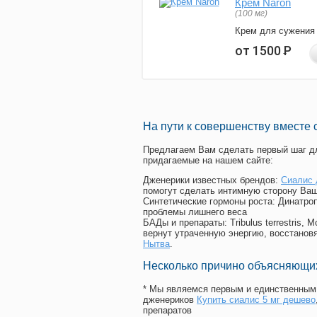
Крем Naron
(100 мг)
Крем для сужения
от 1500
Р
На пути к совершенству вместе 
Предлагаем Вам сделать первый шаг дл
придагаемые на нашем сайте:
Дженерики известных брендов:
Сиалис 
помогут сделать интимную сторону Ваш
Синтетические гормоны роста
: Динатро
проблемы лишнего веса
БАДы и препараты:
Tribulus terrestris
вернут утраченную энергию, восстановя
Нытва
.
Несколько причино объясняющих
* Мы являемся первым и единственным 
дженериков
Купить сиалис 5 мг дешево
препаратов