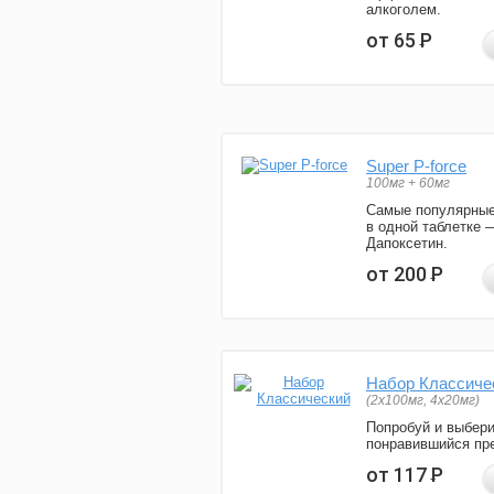
алкоголем.
от 65
Р
Super P-force
100мг + 60мг
Самые популярные
в одной таблетке 
Дапоксетин.
от 200
Р
Набор Классиче
(2x100мг, 4x20мг)
Попробуй и выбер
понравившийся пре
от 117
Р