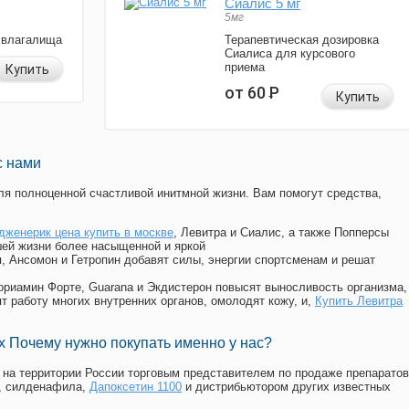
Сиалис 5 мг
5мг
 влагалища
Терапевтическая дозировка
Сиалиса для курсового
приема
Купить
от 60
Р
Купить
с нами
я полноценной счастливой инитмной жизни. Вам помогут средства,
дженерик цена купить в москве
, Левитра и Сиалис, а также Попперсы
ей жизни более насыщенной и яркой
п, Ансомон и Гетропин добавят силы, энергии спортсменам и решат
, Мориамин Форте, Guarana и Экдистерон повысят выносливость организма,
т работу многих внутренних органов, омолодят кожу, и,
Купить Левитра
 Почему нужно покупать именно у нас?
на территории России торговым представителем по продаже препаратов
, силденафила
,
Дапоксетин 1100
и дистрибьютором других известных