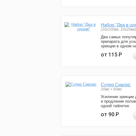
Набор "Два в од
(10x100мг, 10x20мг
Два самых популя
препарата для уси
эрекции в одном н
от 115
Р
Супер Сиалис
20мг + 60мг
Усиление эрекции 
и продление полов
одной таблетке.
от 90
Р