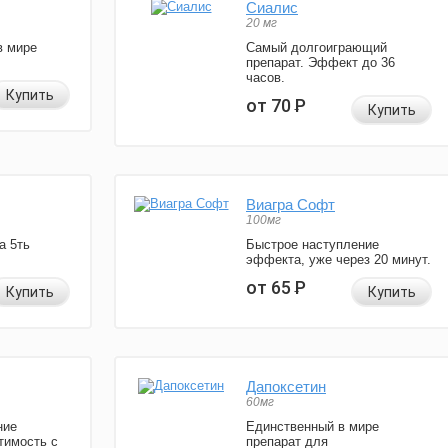
Сиалис
20 мг
в мире
Самый долгоиграющий
препарат. Эффект до 36
часов.
Купить
от 70
Р
Купить
Виагра Софт
100мг
а 5ть
Быстрое наступление
эффекта, уже через 20 минут.
от 65
Р
Купить
Купить
Дапоксетин
60мг
ние
Единственный в мире
тимость с
препарат для