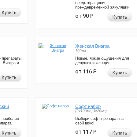
предотвращения
преждевременной эякуляции.
Купить
от 90
Р
Купить
Женская Виагра
100мг
 препараты
Новые, яркие ощущения для
— Виагра и
девушек и женщин.
от 116
Р
Купить
Купить
ский
Софт набор
(3x100мг, 3x20мг)
и наиболее
Выбери софт-препарат на
парат.
свой вкус!
от 117
Р
Купить
Купить