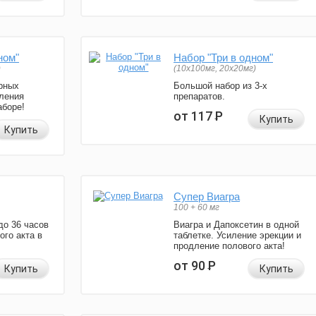
ном"
Набор "Три в одном"
)
(10x100мг, 20x20мг)
рных
Большой набор из 3-х
ления
препаратов.
аборе!
от 117
Р
Купить
Купить
Супер Виагра
100 + 60 мг
до 36 часов
Виагра и Дапоксетин в одной
ого акта в
таблетке. Усиление эрекции и
продление полового акта!
от 90
Р
Купить
Купить