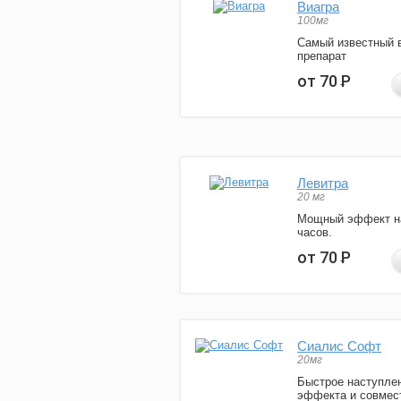
Виагра
100мг
Самый известный 
препарат
от 70
Р
Левитра
20 мг
Мощный эффект н
часов.
от 70
Р
Сиалис Софт
20мг
Быстрое наступле
эффекта и совмес