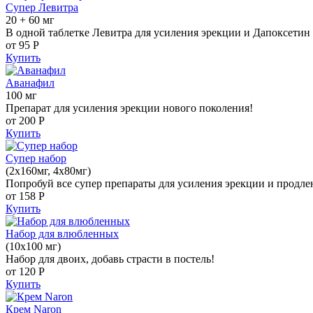
Супер Левитра
20 + 60 мг
В одной таблетке Левитра для усиления эрекции и Дапоксетин 
от 95
Р
Купить
Аванафил
100 мг
Препарат для усиления эрекции нового поколения!
от 200
Р
Купить
Супер набор
(2х160мг, 4х80мг)
Попробуй все супер препараты для усиления эрекции и продле
от 158
Р
Купить
Набор для влюбленных
(10х100 мг)
Набор для двоих, добавь страсти в постель!
от 120
Р
Купить
Крем Naron