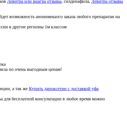
иков
Левитра или виагра отзывы
, силденафила
,
Левитра отзывы
ойдет возможность анонимныого заказа любого препаратан на
ссии в другие регионы 1м классом
ека
фила по очень выгодным ценам!
нции, а так же
Купить дапоксетин с доставкой уфа
sa для бесплатной консультации в любое время можно