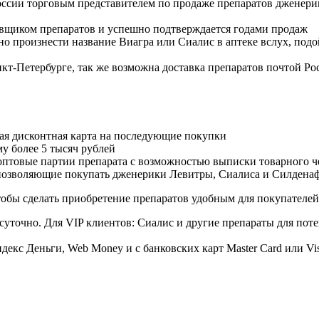
оссии торговым представителем по продаже препаратов дженер
авщиком препаратов и успешно подтверждается годами продаж
но произнести название Виагра или Сиалис в аптеке вслух, под
нкт-Петербурге, так же возможна доставка препаратов почтой Ро
ая дисконтная карта на последующие покупки
му более 5 тысяч рублей
овые партии препарата с возможностью выписки товарного ч
 позволяющие покупать дженерики Левитры, Сиалиса и Силдена
обы сделать приобретение препаратов удобным для покупателей
суточно. Для VIP клиентов: Сиалис и другие препараты для поте
екс Деньги, Web Money и с банковских карт Master Card или Vi