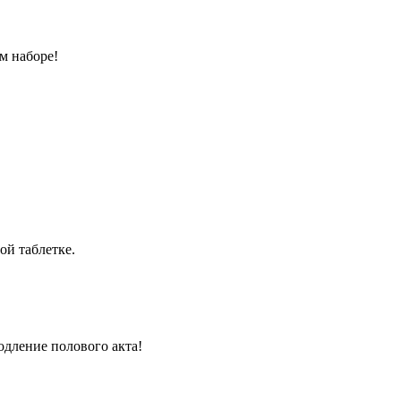
м наборе!
ой таблетке.
одление полового акта!