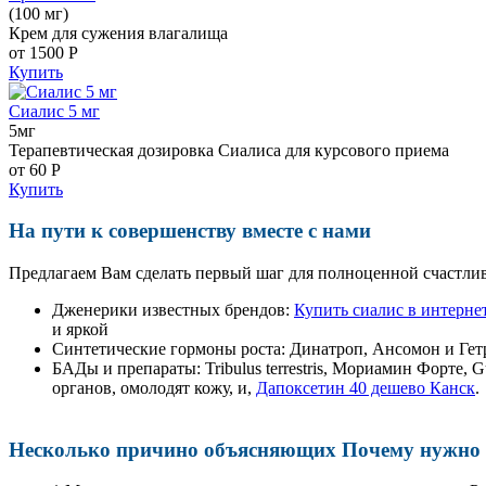
(100 мг)
Крем для сужения влагалища
от 1500
Р
Купить
Сиалис 5 мг
5мг
Терапевтическая дозировка Сиалиса для курсового приема
от 60
Р
Купить
На пути к совершенству вместе с нами
Предлагаем Вам сделать первый шаг для полноценной счастлив
Дженерики известных брендов:
Купить сиалис в интерне
и яркой
Синтетические гормоны роста
: Динатроп, Ансомон и Гет
БАДы и препараты:
Tribulus terrestris, Мориамин Форте
органов, омолодят кожу, и,
Дапоксетин 40 дешево Канск
.
Несколько причино объясняющих Почему нужно п