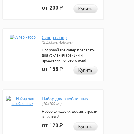
от 200
Р
Купить
Супер набор
(2х160мг, 4х80мг)
Попробуй все супер препараты
для усиления эрекции и
продления полового акта!
от 158
Р
Купить
Набор для влюбленных
(10х100 мг)
Набор для двоих, добавь страсти
в постель!
от 120
Р
Купить