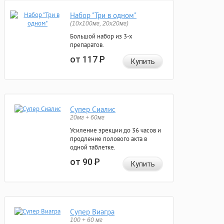
Набор "Три в одном"
(10x100мг, 20x20мг)
Большой набор из 3-х
препаратов.
от 117
Р
Купить
Супер Сиалис
20мг + 60мг
Усиление эрекции до 36 часов и
продление полового акта в
одной таблетке.
от 90
Р
Купить
Супер Виагра
100 + 60 мг