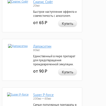
Сиалис Софт
20мг
Быстрое наступление эффекта и
совместимость с алкоголем.
от 65
Р
Купить
Дапоксетин
60мг
Единственный в мире препарат
для предотвращения
преждевременной эякуляции.
от 90
Р
Купить
Super P-force
100мг + 60мг
Самые популярные препараты в