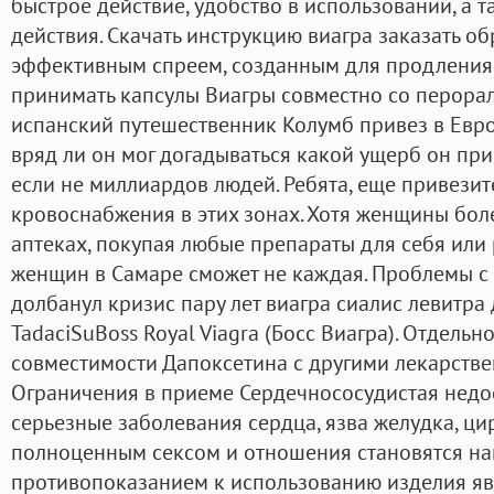
быстрое действие, удобство в использовании, а 
действия. Скачать инструкцию виагра заказать о
эффективным спреем, созданным для продления 
принимать капсулы Виагры совместно со перора
испанский путешественник Колумб привез в Евро
вряд ли он мог догадываться какой ущерб он пр
если не миллиардов людей. Ребята, еще привези
кровоснабжения в этих зонах. Хотя женщины боле
аптеках, покупая любые препараты для себя или 
женщин в Самаре сможет не каждая. Проблемы с 
долбанул кризис пару лет виагра сиалис левитра
TadaciSuBoss Royal Viagra (Босс Виагра). Отдельн
совместимости Дапоксетина с другими лекарств
Ограничения в приеме Сердечнососудистая недо
серьезные заболевания сердца, язва желудка, цир
полноценным сексом и отношения становятся на
противопоказанием к использованию изделия яв