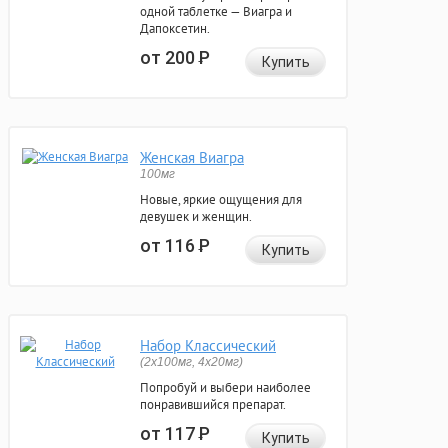
одной таблетке — Виагра и
Дапоксетин.
от 200
Р
Купить
Женская Виагра
100мг
Новые, яркие ощущения для
девушек и женщин.
от 116
Р
Купить
Набор Классический
(2x100мг, 4x20мг)
Попробуй и выбери наиболее
понравившийся препарат.
от 117
Р
Купить