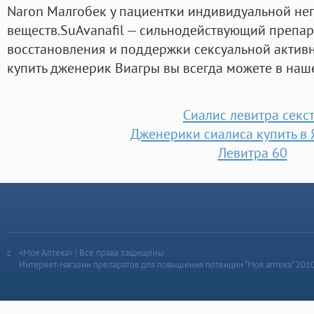
Naron Малгобек у пациентки индивидуальной не
веществ.SuAvanafil — сильнодействующий препар
восстановления и поддержки сексуальной актив
купить дженерик Виагры вы всегда можете в наш
Сиалис левитра секс
Дженерики сиалиса купить в 
Левитра 60
«Моя Аптека» | Все права защищены
Интернет-магазин препаратов для повышения потенции “Моя аптека” 201