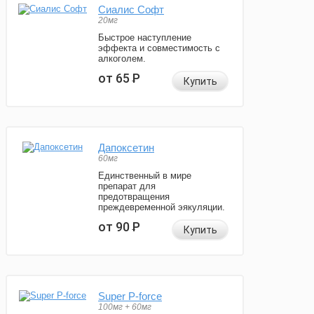
Сиалис Софт
20мг
Быстрое наступление
эффекта и совместимость с
алкоголем.
от 65
Р
Купить
Дапоксетин
60мг
Единственный в мире
препарат для
предотвращения
преждевременной эякуляции.
от 90
Р
Купить
Super P-force
100мг + 60мг