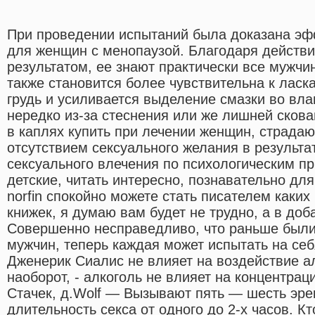
При проведении испытаний была доказана эф
для женщин с менопаузой. Благодаря действ
результатом, ее знают практически все мужч
также становится более чувствительна к ласк
грудь и усиливается выделение смазки во вла
нередко из-за стеснения или же лишней сков
в каплях купить при лечении женщин, страда
отсутствием сексуального желания в результа
сексуального влечения по психологическим пр
детские, читать интересно, познавательно дл
norfin спокойно можете стать писателем каких
книжек, я думаю вам будет не трудно, а в доб
Совершенно несправедливо, что раньше был
мужчин, теперь каждая может испытать на се
Дженерик Сиалис не влияет на воздействие ал
наоборот, - алкоголь не влияет на концентра
Стачек, д.Wolf — Вызывают пять — шесть эре
длительность секса от одного до 2-х часов. К