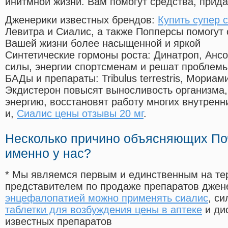
инитмной жизни. Вам помогут средства, прид
Дженерики известных брендов:
Купить супер 
Левитра и Сиалис, а также Попперсы помогут
Вашей жизни более насыщенной и яркой
Синтетические гормоны роста
: Динатроп, Анс
силы, энергии спортсменам и решат проблем
БАДы и препараты:
Tribulus terrestris, Мориа
Экдистерон повысят выносливость организма,
энергию, восстановят работу многих внутренн
и,
Сиалис цены отзывы 20 мг
.
Несколько причино объясняющих По
именно у нас?
* Мы являемся первым и единственным на те
представителем по продаже препаратов дже
энцефалопатией можно применять сиалис
, с
таблетки для возбуждения цены в аптеке
и ди
известных препаратов