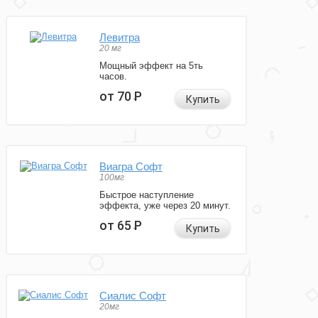
Левитра
20 мг
Мощный эффект на 5ть
часов.
от 70
Р
Купить
Виагра Софт
100мг
Быстрое наступление
эффекта, уже через 20 минут.
от 65
Р
Купить
Сиалис Софт
20мг