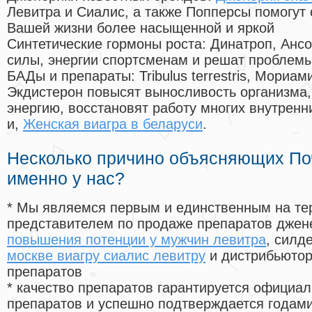
Левитра и Сиалис, а также Попперсы помогут
Вашей жизни более насыщенной и яркой
Синтетические гормоны роста
: Динатроп, Анс
силы, энергии спортсменам и решат проблем
БАДы и препараты:
Tribulus terrestris, Мориа
Экдистерон повысят выносливость организма,
энергию, восстановят работу многих внутренн
и,
Женская виагра в беларуси
.
Несколько причино объясняющих По
именно у нас?
* Мы являемся первым и единственным на те
представителем по продаже препаратов дже
повышения потенции у мужчин левитра
, силд
москве виагру сиалис левитру
и дистрибьютор
препаратов
* качество препаратов гарантируется офици
препаратов и успешно подтверждается годам