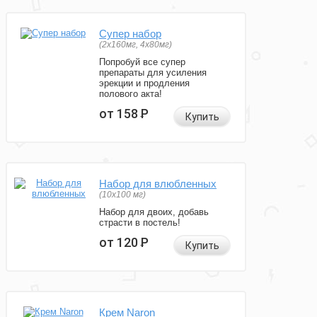
Супер набор
(2х160мг, 4х80мг)
Попробуй все супер
препараты для усиления
эрекции и продления
полового акта!
от 158
Р
Купить
Набор для влюбленных
(10х100 мг)
Набор для двоих, добавь
страсти в постель!
от 120
Р
Купить
Крем Naron