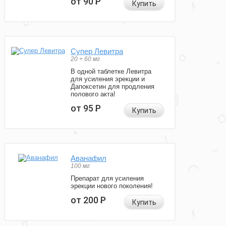
от 90
Р
Купить
Супер Левитра
20 + 60 мг
В одной таблетке Левитра
для усиления эрекции и
Дапоксетин для продления
полового акта!
от 95
Р
Купить
Аванафил
100 мг
Препарат для усиления
эрекции нового поколения!
от 200
Р
Купить