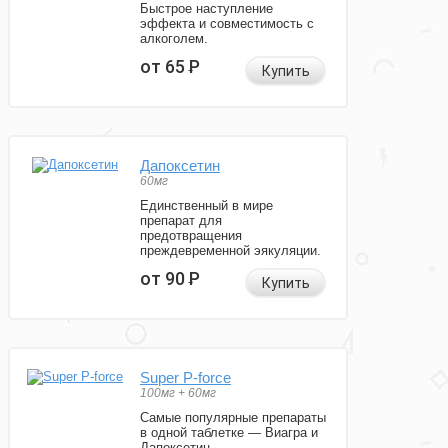
Быстрое наступление
эффекта и совместимость с
алкоголем.
от 65
Р
Купить
Дапоксетин
60мг
Единственный в мире
препарат для
предотвращения
преждевременной эякуляции.
от 90
Р
Купить
Super P-force
100мг + 60мг
Самые популярные препараты
в одной таблетке — Виагра и
Дапоксетин.