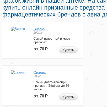
красок жизни в нашей аптеке. На са
купить онлайн признанные средства
фармацевтических брендов с авиа до
Виагра
100мг
Самый известный в мире
препарат
от 70
Р
Купить
Сиалис
20 мг
Самый долгоиграющий
препарат. Эффект до 36
часов.
от 70
Р
Купить