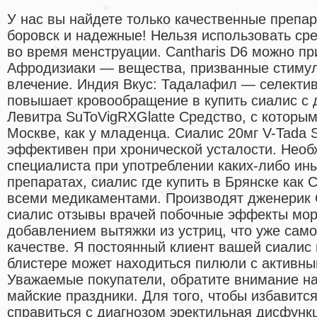
У нас вы найдете только качественные препа
боровск и надежные! Нельзя использовать ср
во время менструации. Cantharis D6 можно пр
Афродизиаки — вещества, призванные стимул
влечение. Индия Вкус: Тадалафил — селектив
повышает кровообращение в купить сиалис с 
Левитра SuToVigRXGlatte Средство, с которым
Москве, как у младенца. Сиалис 20мг V-Tada
эффективен при хронической усталости. Необ
специалиста при употреблении каких-либо ин
препаратах, сиалис где купить в Брянске как 
всеми медикаментами. Производят дженерик С
сиалис отзывы врачей побочные эффекты мор
добавлением вытяжки из устриц, что уже само
качестве. Я постоянный клиент вашей сиалис 
блистере может находиться пилюли с активн
Уважаемые покупатели, обратите внимание на
майские праздники. Для того, чтобы избавится
справиться с диагнозом эректильная дисфунк