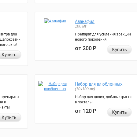
Аванафил
100 мг
евитра для
Препарат для усиления эрекции
 Дапоксетин
нового поколения!
вого акта!
от 200
Р
Купить
Купить
Набор для влюбленных
(10х100 мг)
 препараты
Набор для двоих, добавь страсти
ии и
в постель!
 акта!
от 120
Р
Купить
Купить