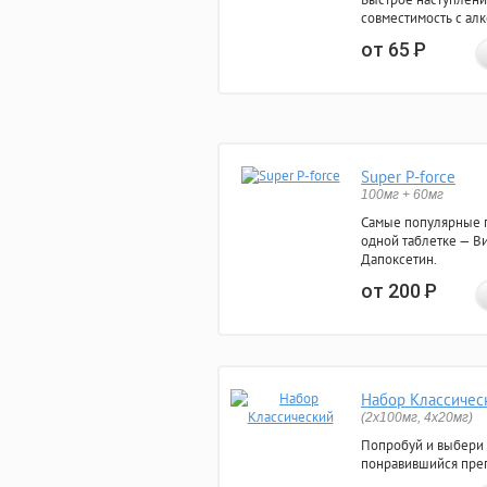
совместимость с ал
от 65
Р
Super P-force
100мг + 60мг
Самые популярные 
одной таблетке — Ви
Дапоксетин.
от 200
Р
Набор Классичес
(2x100мг, 4x20мг)
Попробуй и выбери
понравившийся преп