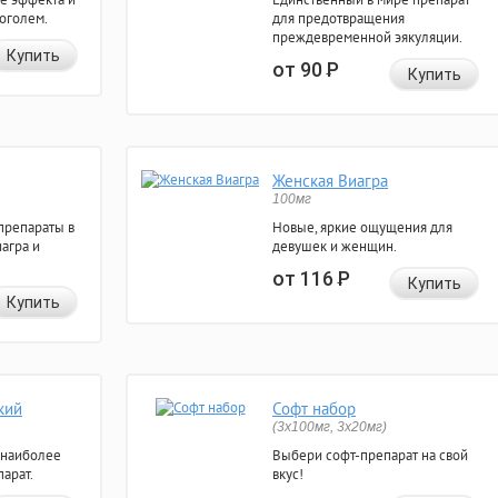
коголем.
для предотвращения
преждевременной эякуляции.
Купить
от 90
Р
Купить
Женская Виагра
100мг
препараты в
Новые, яркие ощущения для
агра и
девушек и женщин.
от 116
Р
Купить
Купить
кий
Софт набор
(3x100мг, 3x20мг)
 наиболее
Выбери софт-препарат на свой
арат.
вкус!