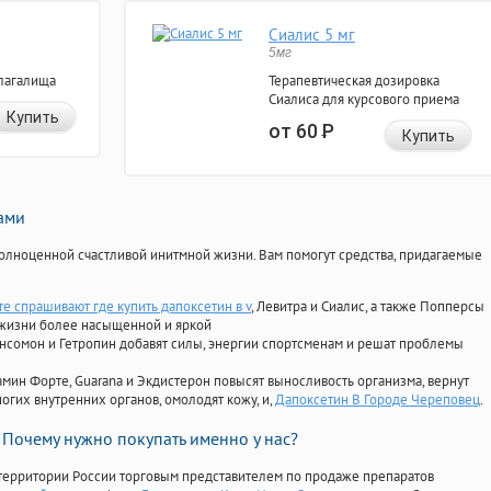
Сиалис 5 мг
5мг
лагалища
Терапевтическая дозировка
Сиалиса для курсового приема
Купить
от 60
Р
Купить
нами
олноценной счастливой инитмной жизни. Вам помогут средства, придагаемые
те спрашивают где купить дапоксетин в v
, Левитра и Сиалис, а также Попперсы
 жизни более насыщенной и яркой
Ансомон и Гетропин добавят силы, энергии спортсменам и решат проблемы
ориамин Форте, Guarana и Экдистерон повысят выносливость организма, вернут
огих внутренних органов, омолодят кожу, и,
Дапоксетин В Городе Череповец
.
Почему нужно покупать именно у нас?
территории России торговым представителем по продаже препаратов