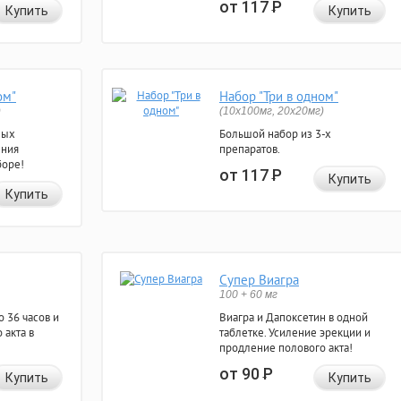
от 117
Р
Купить
Купить
ом"
Набор "Три в одном"
)
(10x100мг, 20x20мг)
ных
Большой набор из 3-х
ения
препаратов.
боре!
от 117
Р
Купить
Купить
Супер Виагра
100 + 60 мг
 36 часов и
Виагра и Дапоксетин в одной
 акта в
таблетке. Усиление эрекции и
продление полового акта!
от 90
Р
Купить
Купить