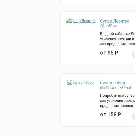
Супер Левитра
20 + 60 мг
В одной таблетке Л
усиления эрекции и
для продления поло
от 95
Р
Супер набор
(2х160мг, 4х80мг)
Попробуй все супер
для усиления эрекц
продления полового
от 158
Р