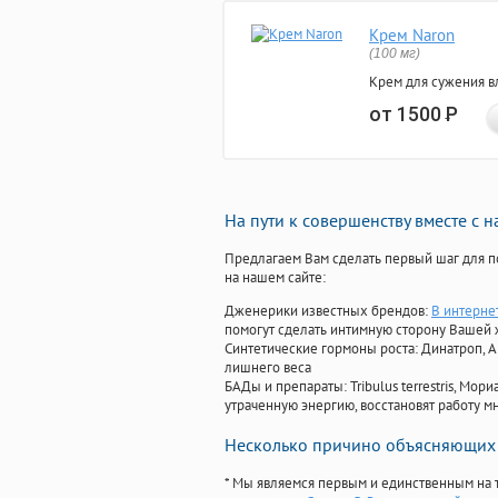
Крем Naron
(100 мг)
Крем для сужения в
от 1500
Р
На пути к совершенству вместе с 
Предлагаем Вам сделать первый шаг для п
на нашем сайте:
Дженерики известных брендов:
В интерне
помогут сделать интимную сторону Вашей
Синтетические гормоны роста
: Динатроп, 
лишнего веса
БАДы и препараты:
Tribulus terrestris, М
утраченную энергию, восстановят работу мн
Несколько причино объясняющих 
* Мы являемся первым и единственным на 