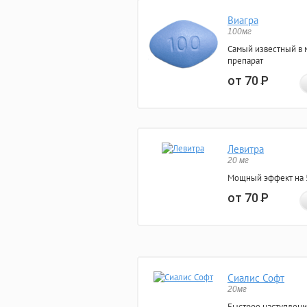
Виагра
100мг
Самый известный в 
препарат
от 70
Р
Левитра
20 мг
Мощный эффект на 5
от 70
Р
Сиалис Софт
20мг
Быстрое наступлени