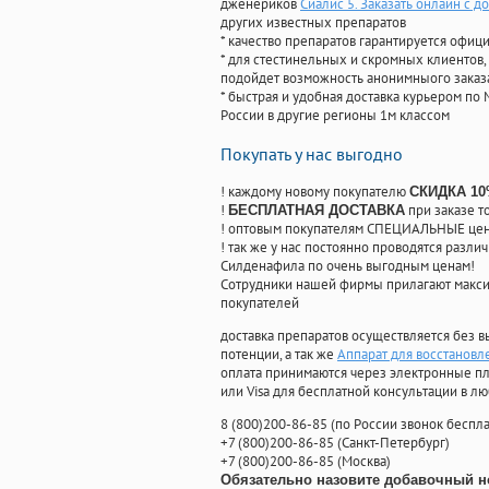
дженериков
Сиалис 5. Заказать онлайн с д
других известных препаратов
* качество препаратов гарантируется офи
* для стестинельных и скромных клиентов,
подойдет возможность анонимныого заказа
* быстрая и удобная доставка курьером по 
России в другие регионы 1м классом
Покупать у нас выгодно
! каждому новому покупателю
СКИДКА 1
!
при заказе т
БЕСПЛАТНАЯ ДОСТАВКА
! оптовым покупателям СПЕЦИАЛЬНЫЕ цены
! так же у нас постоянно проводятся раз
Силденафила по очень выгодным ценам!
Cотрудники нашей фирмы прилагают макси
покупателей
доставка препаратов осуществляется без в
потенции, а так же
Аппарат для восстановл
оплата принимаются через электронные пл
или Visa для бесплатной консультации в л
8
(800
)200-86-85
(
по России звонок беспла
+7
(800
)200-86-85
(
Санкт-Петербург)
+7
(800
)200-86-85
(
Москва)
Обязательно назовите добавочный н