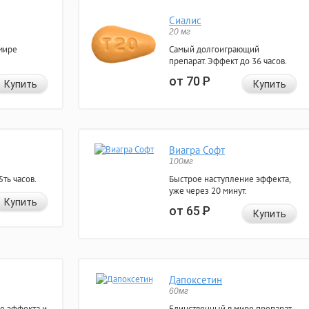
Сиалис
20 мг
мире
Самый долгоиграющий
препарат. Эффект до 36 часов.
от 70
Р
Купить
Купить
Виагра Софт
100мг
ть часов.
Быстрое наступление эффекта,
уже через 20 минут.
Купить
от 65
Р
Купить
Дапоксетин
60мг
е эффекта и
Единственный в мире препарат