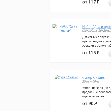
от 117
Р
Набор "Два в одн
(10x100мг, 10x20мг
Два самых популяр
препарата для усил
эрекции в одном на
от 115
Р
Супер Сиалис
20мг + 60мг
Усиление эрекции до
продление полового
одной таблетке.
от 90
Р