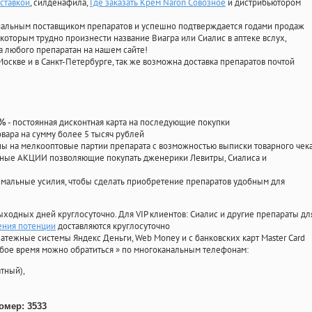
оставкой
, силденафила
,
Где заказать Крем Naron Совозное
и дистрибьютором
циальным поставщиком препаратов и успешно подтверждается годами продаж
 которым трудно произнести название Виагра или Сиалис в аптеке вслух,
 любого препаратан на нашем сайте!
Москве и в Санкт-Петербурге, так же возможна доставка препаратов почтой
- постоянная дисконтная карта на последующие покупки
0%
овара на сумму более 5 тысяч рублей
 на мелкооптовые партии препарата с возможностью выписки товарного чек
личные АКЦИИ позволяющие покупать дженерики Левитры, Сиалиса и
мальные усилия, чтобы сделать приобретение препаратов удобным для
ыходных дней круглосуточно. Для VIP клиентов: Сиалис и другие препараты дл
ения потенции
доставляются круглосуточно
атежные системы Яндекс Деньги, Web Money и с банковских карт Master Card
юбое время можно обратиться
»
по многоканальным телефонам:
тный),
омер: 3533