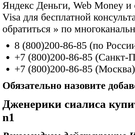
Яндекс Деньги, Web Money и с
Visa для бесплатной консуль
обратиться
»
по многоканаль
8
(800
)200-86-85
(
по Росси
+7
(800
)200-86-85
(
Санкт-П
+7
(800
)200-86-85
(
Москва)
Обязательно назовите доба
Дженерики сиалиса купи
n1