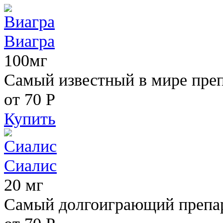
Виагра
100мг
Самый известный в мире пре
от 70
Р
Купить
Сиалис
20 мг
Самый долгоиграющий препара